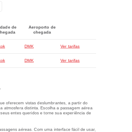
idade de
Aeroporto de
hegada
chegada
kok
DMK
Ver tarifas
kok
DMK
Ver tarifas
a
e oferecem vistas deslumbrantes, a partir do
 atmosfera distinta. Escolha a passagem aérea
 seus entes queridos e torne sua experiência de
assagens aéreas. Com uma interface fácil de usar,