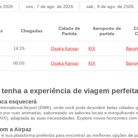
de 2026
sex., 7 de ago. de 2026
sáb., 8 de ago. de 2026
Cidade de
Aeroporto de
C
as
Chegadas
Partida
partida
C
14:25
Osaka Kansai
KIX
Bang
00:05
Osaka Kansai
KIX
Bang
tenha a experiência de viagem perfeit
nca esquecerá
rnational Airport (DMK), onde você pode descobrir belas cidades qu
por ruas animadas, saboreando os sabores locais e mergulhando na
 (KIX), adaptada às suas necessidades. Explore novos horizontes com
com a Airpaz
z é sua plataforma preferida para encontrar as melhores opções de p