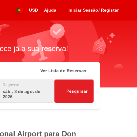
USD
Ajuda
Iniciar Sessão/ Registar
ece já a sua reserva!
Ver Lista de Reservas
Regresso
Pesquisar
sáb., 8 de ago. de
2026
onal Airport para Don