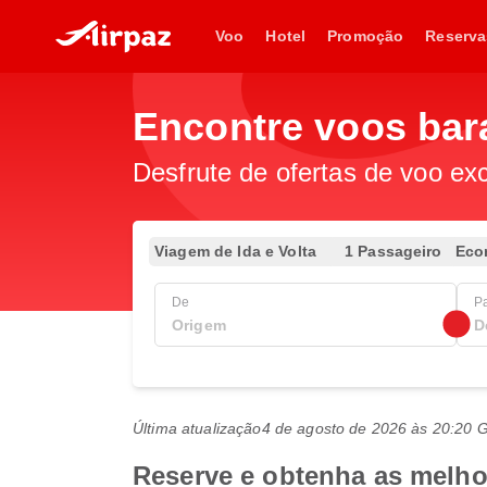
Voo
Hotel
Promoção
Reserva
Encontre voos bar
Desfrute de ofertas de voo exc
Viagem de Ida e Volta
1 Passageiro
Eco
De
P
Última atualização
4 de agosto de 2026 às 20:20
Reserve e obtenha as melhor