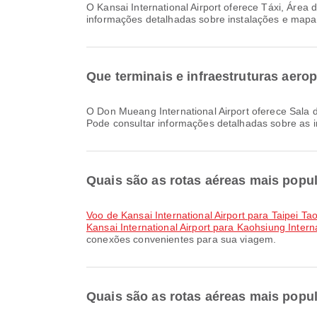
O Kansai International Airport oferece Táxi, Área de espera, Restauração e muitas outras comodidades para melhorar a sua experiência de viagem. Pode consultar
informações detalhadas sobre instalações e map
Que terminais e infraestruturas aero
O Don Mueang International Airport oferece Sala de Oração, Cadeira de rodas, Restauração e muitas outras comodidades para melhorar a sua experiência de viagem.
Pode consultar informações detalhadas sobre as i
Quais são as rotas aéreas mais popula
voo de Kansai International Airport para Taipei Ta
Kansai International Airport para Kaohsiung Interna
conexões convenientes para sua viagem.
Quais são as rotas aéreas mais popul