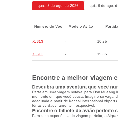
qua., 5 de ago. de 2026
qui., 6 de ago. 
Número do Voo
Modelo Avião
Partid
XJ613
-
10:25
XJ611
-
19:55
Encontre a melhor viagem e 
Descubra uma aventura que você nu
Parta em uma viagem notável para Don Mueang Inte
momento em que você pousa. Imagine-se vagando 
adequada a partir de Kansai International Airport
férias verdadeiramente inesquecível.
Encontre o bilhete de avião perfeito 
Para uma experiência de viagem perfeita, a Airpa