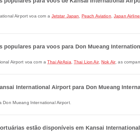
 populares para voos de Kansai International Airpo
national Airport voa com a
Jetstar Japan
,
Peach Aviation
,
Japan Airline
 populares para voos para Don Mueang Internation
ional Airport voa com a
Thai AirAsia
,
Thai Lion Air
,
Nok Air
, as compan
nsai International Airport para Don Mueang Interna
ra Don Mueang International Airport.
ortuárias estão disponíveis em Kansai International