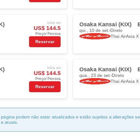
Início em
K)
Osaka Kansai (KIX)
US$ 144.5
qui., 10 de set.
Direto
Preço/ Pessoa
Thai AirAsia X
Reservar
Início em
K)
Osaka Kansai (KIX)
US$ 144.5
qua., 23 de set.
Direto
Preço/ Pessoa
Thai AirAsia X
Reservar
a página podem não estar atualizados e estão sujeitos a alterações 
e atuais.