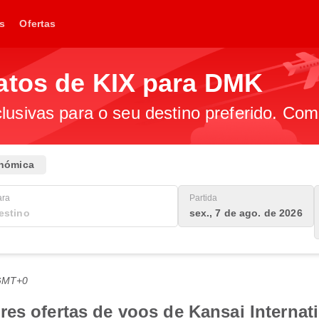
s
Ofertas
atos de KIX para DMK
lusivas para o seu destino preferido. Com
nómica
ara
Partida
sex., 7 de ago. de 2026
 GMT+0
es ofertas de voos de Kansai Internati