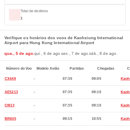
Total de destinos
1
Verifique os horários dos voos de Kaohsiung International
Airport para Hong Kong International Airport
qua., 5 de ago.
qui., 6 de ago.
sex., 7 de ago.
sáb., 8 de ago.
Número do Voo
Modelo Avião
Partidas
Chegadas
C
CX449
-
07:30
09:05
Kaoh
AE5213
-
07:35
09:10
Kaoh
CI933
-
07:35
09:10
Kaoh
BR845
-
09:15
10:55
Kaoh