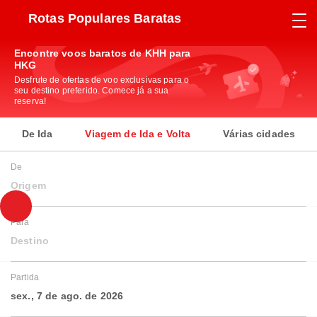
Rotas Populares Baratas
Encontre voos baratos de KHH para
HKG
Desfrute de ofertas de voo exclusivas para o
seu destino preferido. Comece já a sua
reserva!
De Ida
Viagem de Ida e Volta
Várias cidades
De
Origem
Para
Destino
Partida
sex., 7 de ago. de 2026