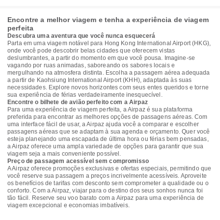
Encontre a melhor viagem e tenha a experiência de viagem
perfeita
Descubra uma aventura que você nunca esquecerá
Parta em uma viagem notável para Hong Kong International Airport (HKG),
onde você pode descobrir belas cidades que oferecem vistas
deslumbrantes, a partir do momento em que você pousa. Imagine-se
vagando por ruas animadas, saboreando os sabores locais e
mergulhando na atmosfera distinta. Escolha a passagem aérea adequada
a partir de Kaohsiung International Airport (KHH), adaptada às suas
necessidades. Explore novos horizontes com seus entes queridos e torne
sua experiência de férias verdadeiramente inesquecível.
Encontre o bilhete de avião perfeito com a Airpaz
Para uma experiência de viagem perfeita, a Airpaz é sua plataforma
preferida para encontrar as melhores opções de passagens aéreas. Com
uma interface fácil de usar, a Airpaz ajuda você a comparar e escolher
passagens aéreas que se adaptam à sua agenda e orçamento. Quer você
esteja planejando uma escapada de última hora ou férias bem pensadas,
a Airpaz oferece uma ampla variedade de opções para garantir que sua
viagem seja a mais conveniente possível.
Preço de passagem acessível sem compromisso
A Airpaz oferece promoções exclusivas e ofertas especiais, permitindo que
você reserve sua passagem a preços incrivelmente acessíveis. Aproveite
os benefícios de tarifas com desconto sem comprometer a qualidade ou o
conforto. Com a Airpaz, viajar para o destino dos seus sonhos nunca foi
tão fácil. Reserve seu voo barato com a Airpaz para uma experiência de
viagem excepcional e economias imbatíveis.