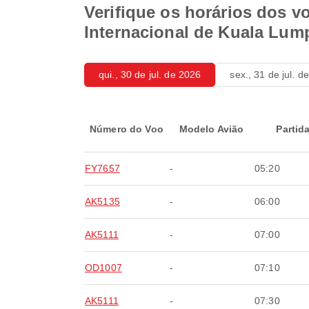
Verifique os horários dos v
Internacional de Kuala Lum
qui., 30 de jul. de 2026
sex., 31 de jul. d
Número do Voo
Modelo Avião
Partid
FY7657
-
05:20
AK5135
-
06:00
AK5111
-
07:00
OD1007
-
07:10
AK5111
-
07:30