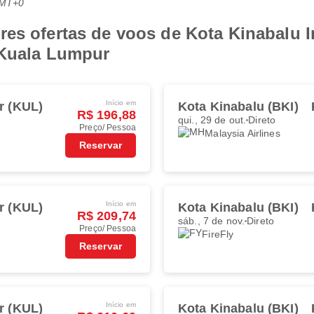
GMT+0
es ofertas de voos de Kota Kinabalu In
 Kuala Lumpur
Início em
r (KUL)
Kota Kinabalu (BKI)
R$ 196,88
qui., 29 de out.
Direto
Preço/ Pessoa
Malaysia Airlines
Reservar
Início em
r (KUL)
Kota Kinabalu (BKI)
R$ 209,74
sáb., 7 de nov.
Direto
Preço/ Pessoa
FireFly
Reservar
Início em
r (KUL)
Kota Kinabalu (BKI)