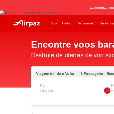
Economize mui
Voo
Hotel
Promoção
Reserva
Encontre voos bar
Desfrute de ofertas de voo exc
Viagem de Ida e Volta
1 Passageiro
Eco
De
P