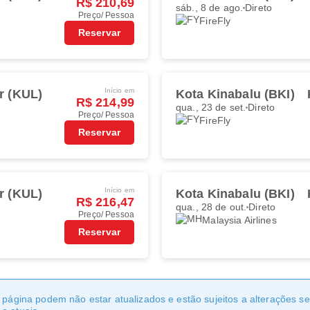
R$ 210,69
sáb., 8 de ago.
Direto
Preço/ Pessoa
FireFly
Reservar
Início em
r (KUL)
Kota Kinabalu (BKI)
R$ 214,99
qua., 23 de set.
Direto
Preço/ Pessoa
FireFly
Reservar
Início em
r (KUL)
Kota Kinabalu (BKI)
R$ 216,47
qua., 28 de out.
Direto
Preço/ Pessoa
Malaysia Airlines
Reservar
a página podem não estar atualizados e estão sujeitos a alterações 