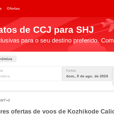
s
Ofertas
atos de CCJ para SHJ
lusivas para o seu destino preferido. Com
nómica
ra
Partida
dom., 9 de ago. de 2026
 GMT+0
es ofertas de voos de Kozhikode Calicu