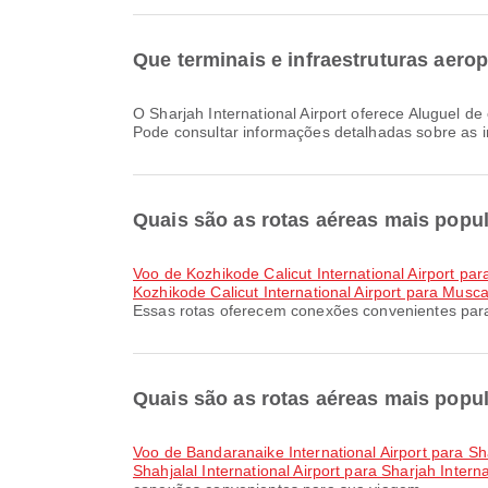
Que terminais e infraestruturas aerop
O Sharjah International Airport oferece Aluguel de carros, Cadeira de rodas, Estacionamentos e muitas outras comodidades para melhorar a sua experiência de viagem.
Pode consultar informações detalhadas sobre as i
Quais são as rotas aéreas mais popula
voo de Kozhikode Calicut International Airport par
Kozhikode Calicut International Airport para Muscat
Essas rotas oferecem conexões convenientes par
Quais são as rotas aéreas mais popul
voo de Bandaranaike International Airport para Sha
Shahjalal International Airport para Sharjah Interna