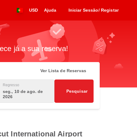
USD
Ajuda
Iniciar Sessão/ Registar
ece já a sua reserva!
Ver Lista de Reservas
Regresso
Pesquisar
seg., 10 de ago. de
2026
t International Airport