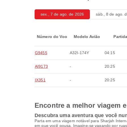
sex., 7 de ago. de 2026
sáb., 8 de ago. 
Número do Voo
Modelo Avião
Partid
G9455
A32I-174Y
04:15
AI9173
-
20:25
IX351
-
20:25
Encontre a melhor viagem e 
Descubra uma aventura que você nu
Parta em uma viagem notável para Sharjah Interna
em que você pousa. Imagine-se vagando por ruas