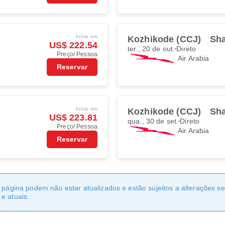
Início em
Kozhikode (CCJ)
Sha
US$ 222.54
ter., 20 de out.
Direto
Preço/ Pessoa
Air Arabia
Reservar
Início em
Kozhikode (CCJ)
Sha
US$ 223.81
qua., 30 de set.
Direto
Preço/ Pessoa
Air Arabia
Reservar
a página podem não estar atualizados e estão sujeitos a alterações 
e atuais.