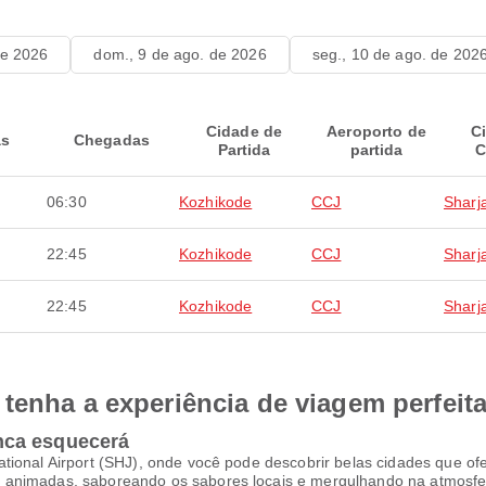
de 2026
dom., 9 de ago. de 2026
seg., 10 de ago. de 202
Cidade de
Aeroporto de
C
as
Chegadas
Partida
partida
C
06:30
Kozhikode
CCJ
Sharj
22:45
Kozhikode
CCJ
Sharj
22:45
Kozhikode
CCJ
Sharj
tenha a experiência de viagem perfeit
nca esquecerá
tional Airport (SHJ), onde você pode descobrir belas cidades que o
 animadas, saboreando os sabores locais e mergulhando na atmosfe