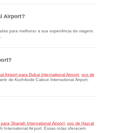
l Airport?
t
.
port?
l Airport para Dubai International Airport
,
voo de
tir de Kozhikode Calicut International Airport.
para Sharjah International Airport
,
voo de Hazrat
 International Airport. Essas rotas oferecem