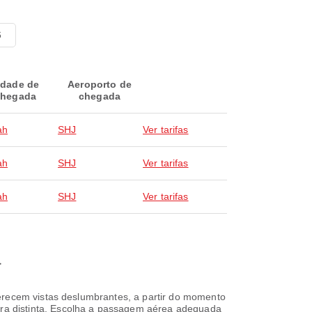
6
idade de
Aeroporto de
hegada
chegada
ah
SHJ
Ver tarifas
ah
SHJ
Ver tarifas
ah
SHJ
Ver tarifas
a
ferecem vistas deslumbrantes, a partir do momento
ra distinta. Escolha a passagem aérea adequada