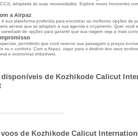
rt (CCJ), adaptada às suas necessidades. Explore novos horizontes co
com a Airpaz
z é sua plataforma preferida para encontrar as melhores opções de p
agens aéreas que se adaptam à sua agenda e orçamento. Quer você e
variedade de opções para garantir que sua viagem seja a mais conve
ompromisso
speciais, permitindo que você reserve sua passagem a preços incrive
 ou o conforto. Com a Airpaz, viajar para o destino dos seus sonhos
onal e economias imbatíveis.
disponíveis de Kozhikode Calicut Inter
t
voos de Kozhikode Calicut Internationa