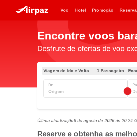
Voo
Hotel
Promoção
Reserva
Encontre voos bar
Desfrute de ofertas de voo exc
Viagem de Ida e Volta
1 Passageiro
Eco
De
Pa
Última atualização
6 de agosto de 2026 às 20:24
Reserve e obtenha as melhor