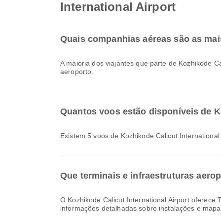
International Airport
Quais companhias aéreas são as mais
A maioria dos viajantes que parte de Kozhikode Ca
aeroporto.
Quantos voos estão disponíveis de Koz
Existem 5 voos de Kozhikode Calicut International 
Que terminais e infraestruturas aerop
O Kozhikode Calicut International Airport oferece Táxi, Lounge, Restauração e muitas outras comodidades para melhorar a sua experiência de viagem. Pode consultar
informações detalhadas sobre instalações e map