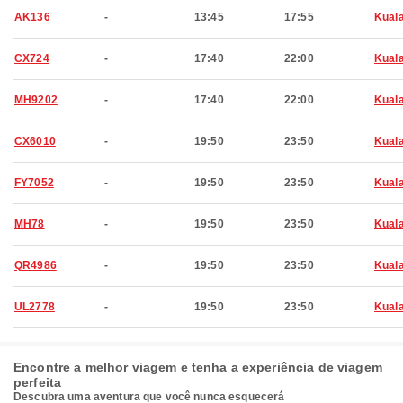
AK136
-
13:45
17:55
Kual
CX724
-
17:40
22:00
Kual
MH9202
-
17:40
22:00
Kual
CX6010
-
19:50
23:50
Kual
FY7052
-
19:50
23:50
Kual
MH78
-
19:50
23:50
Kual
QR4986
-
19:50
23:50
Kual
UL2778
-
19:50
23:50
Kual
Encontre a melhor viagem e tenha a experiência de viagem
perfeita
Descubra uma aventura que você nunca esquecerá