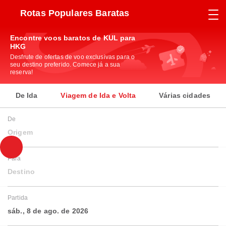
Rotas Populares Baratas
Encontre voos baratos de KUL para
HKG
Desfrute de ofertas de voo exclusivas para o
seu destino preferido. Comece já a sua
reserva!
De Ida
Viagem de Ida e Volta
Várias cidades
De
Origem
Para
Destino
Partida
sáb., 8 de ago. de 2026