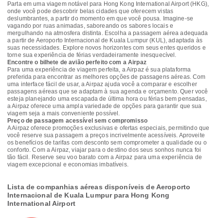
Parta em uma viagem notável para Hong Kong International Airport (HKG),
onde você pode descobrir belas cidades que oferecem vistas
deslumbrantes, a partir do momento em que você pousa. Imagine-se
vagando por ruas animadas, saboreando os sabores locais e
mergulhando na atmosfera distinta. Escolha a passagem aérea adequada
a partir de Aeroporto Internacional de Kuala Lumpur (KUL), adaptada às
suas necessidades. Explore novos horizontes com seus entes queridos e
torne sua experiência de férias verdadeiramente inesquecível.
Encontre o bilhete de avião perfeito com a Airpaz
Para uma experiência de viagem perfeita, a Airpaz é sua plataforma
preferida para encontrar as melhores opções de passagens aéreas. Com
uma interface fácil de usar, a Airpaz ajuda você a comparar e escolher
passagens aéreas que se adaptam à sua agenda e orçamento. Quer você
esteja planejando uma escapada de última hora ou férias bem pensadas,
a Airpaz oferece uma ampla variedade de opções para garantir que sua
viagem seja a mais conveniente possível.
Preço de passagem acessível sem compromisso
A Airpaz oferece promoções exclusivas e ofertas especiais, permitindo que
você reserve sua passagem a preços incrivelmente acessíveis. Aproveite
os benefícios de tarifas com desconto sem comprometer a qualidade ou o
conforto. Com a Airpaz, viajar para o destino dos seus sonhos nunca foi
tão fácil. Reserve seu voo barato com a Airpaz para uma experiência de
viagem excepcional e economias imbatíveis.
Lista de companhias aéreas disponíveis de Aeroporto
Internacional de Kuala Lumpur para Hong Kong
International Airport