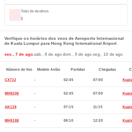
Total de destinos
1
Verifique os horários dos voos de Aeroporto Internacional
de Kuala Lumpur para Hong Kong International Airport
sex., 7 de ago.
sáb., 8 de ago.
dom., 9 de ago.
seg., 10 de ago.
Número do Voo
Modelo Avião
Partidas
Chegadas
C
CX732
-
02:45
07:00
Kual
MH9206
-
02:45
07:00
Kual
AK138
-
07:15
11:15
Kual
MH9188
-
08:10
12:20
Kual