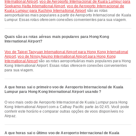
International Airport
,
voo de Aeroporto Internacional de Kuala Lumpur para
Soekarno Hatta International Airport
,
voo de Aeroporto Internacional de
Kuala Lumpur para Kuching International Airport
são as rotas
aeroportuárias mais populares a partir de Aeroporto Internacional de Kuala
Lumpur. Essas rotas oferecem conexões convenientes para sua viagem.
Quais são as rotas aéreas mais populares para Hong Kong
International Airport?
voo de Taipei Taoyuan International Airport para Hong Kong International
Airport
,
voo de Ninoy Aquino International Airport para Hong Kong
International Airport
são as rotas aeroportuárias mais populares para Hong
Kong International Airport. Essas rotas oferecem conexões convenientes
para sua viagem.
A que horas sai o primeiro voo de Aeroporto Internacional de Kuala
Lumpur para Hong Kong International Airport usando ?
O voo mais cedo de Aeroporto Internacional de Kuala Lumpur para Hong
Kong International Airport com a Cathay Pacific parte às 02:45. Você pode
conferir este horário e comparar outras opções de voos disponíveis no
Airpaz.
A que horas sai o último voo de Aeroporto Internacional de Kuala