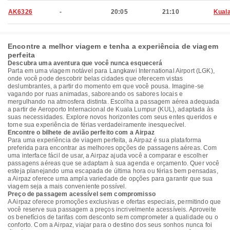
AK6326
-
20:05
21:10
Kual
Encontre a melhor viagem e tenha a experiência de viagem
perfeita
Descubra uma aventura que você nunca esquecerá
Parta em uma viagem notável para Langkawi International Airport (LGK),
onde você pode descobrir belas cidades que oferecem vistas
deslumbrantes, a partir do momento em que você pousa. Imagine-se
vagando por ruas animadas, saboreando os sabores locais e
mergulhando na atmosfera distinta. Escolha a passagem aérea adequada
a partir de Aeroporto Internacional de Kuala Lumpur (KUL), adaptada às
suas necessidades. Explore novos horizontes com seus entes queridos e
torne sua experiência de férias verdadeiramente inesquecível.
Encontre o bilhete de avião perfeito com a Airpaz
Para uma experiência de viagem perfeita, a Airpaz é sua plataforma
preferida para encontrar as melhores opções de passagens aéreas. Com
uma interface fácil de usar, a Airpaz ajuda você a comparar e escolher
passagens aéreas que se adaptam à sua agenda e orçamento. Quer você
esteja planejando uma escapada de última hora ou férias bem pensadas,
a Airpaz oferece uma ampla variedade de opções para garantir que sua
viagem seja a mais conveniente possível.
Preço de passagem acessível sem compromisso
A Airpaz oferece promoções exclusivas e ofertas especiais, permitindo que
você reserve sua passagem a preços incrivelmente acessíveis. Aproveite
os benefícios de tarifas com desconto sem comprometer a qualidade ou o
conforto. Com a Airpaz, viajar para o destino dos seus sonhos nunca foi