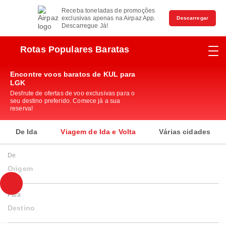
Receba toneladas de promoções
exclusivas apenas na Airpaz App.
Descarregar
Descarregue Já!
Rotas Populares Baratas
Encontre voos baratos de KUL para
LGK
Desfrute de ofertas de voo exclusivas para o
seu destino preferido. Comece já a sua
reserva!
De Ida
Viagem de Ida e Volta
Várias cidades
De
Origem
Para
Destino