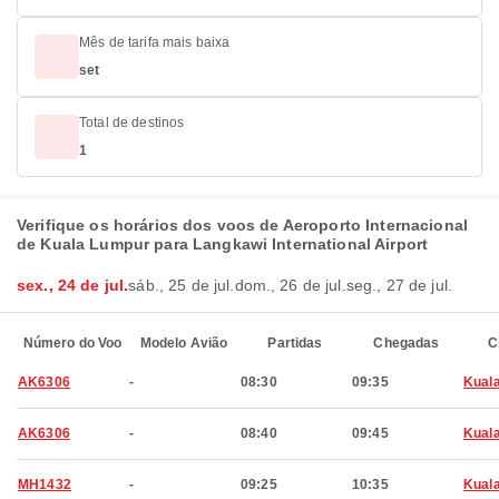
Mês de tarifa mais baixa
set
Total de destinos
1
Verifique os horários dos voos de Aeroporto Internacional
de Kuala Lumpur para Langkawi International Airport
sex., 24 de jul.
sáb., 25 de jul.
dom., 26 de jul.
seg., 27 de jul.
Número do Voo
Modelo Avião
Partidas
Chegadas
C
AK6306
-
08:30
09:35
Kual
AK6306
-
08:40
09:45
Kual
MH1432
-
09:25
10:35
Kual