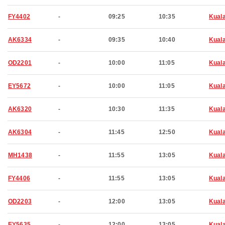
FY4402
-
09:25
10:35
Kual
AK6334
-
09:35
10:40
Kual
OD2201
-
10:00
11:05
Kual
EY5672
-
10:00
11:05
Kual
AK6320
-
10:30
11:35
Kual
AK6304
-
11:45
12:50
Kual
MH1438
-
11:55
13:05
Kual
FY4406
-
11:55
13:05
Kual
OD2203
-
12:00
13:05
Kual
EY5635
-
12:00
13:05
Kual