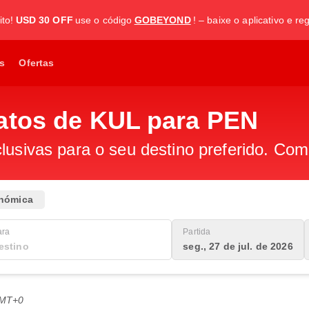
to!
USD 30 OFF
use o código
GOBEYOND
! – baixe o aplicativo e re
s
Ofertas
atos de KUL para PEN
lusivas para o seu destino preferido. Com
nómica
ara
Partida
seg., 27 de jul. de 2026
GMT+0