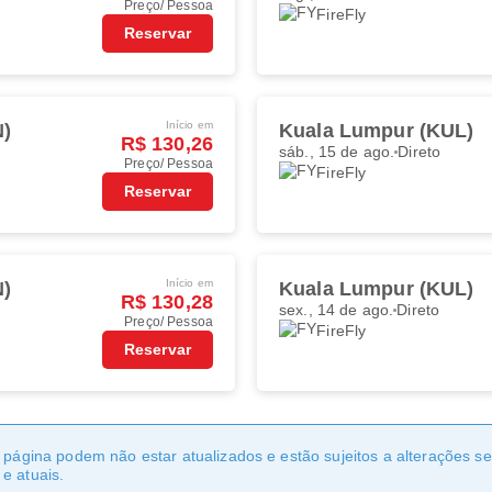
Preço/ Pessoa
FireFly
Reservar
Início em
N)
Kuala Lumpur (KUL)
R$ 130,26
sáb., 15 de ago.
Direto
Preço/ Pessoa
FireFly
Reservar
Início em
N)
Kuala Lumpur (KUL)
R$ 130,28
sex., 14 de ago.
Direto
Preço/ Pessoa
FireFly
Reservar
a página podem não estar atualizados e estão sujeitos a alterações 
e atuais.