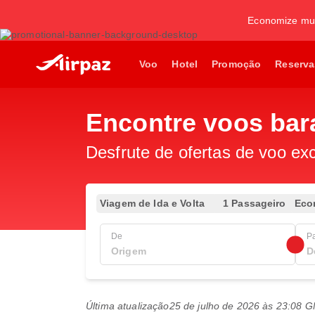
Economize mui
Voo
Hotel
Promoção
Reserva
Encontre voos bar
Desfrute de ofertas de voo exc
Viagem de Ida e Volta
1 Passageiro
Eco
De
P
Última atualização
25 de julho de 2026 às 23:08 