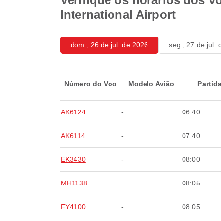
Verifique os horários dos 
International Airport
dom., 26 de jul. de 2026
seg., 27 de jul.
Número do Voo
Modelo Avião
Partid
AK6124
-
06:40
AK6114
-
07:40
EK3430
-
08:00
MH1138
-
08:05
FY4100
-
08:05