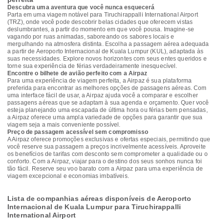
Descubra uma aventura que você nunca esquecerá
Parta em uma viagem notável para Tiruchirappalli International Airport
(TRZ), onde você pode descobrir belas cidades que oferecem vistas
deslumbrantes, a partir do momento em que você pousa. Imagine-se
vagando por ruas animadas, saboreando os sabores locais e
mergulhando na atmosfera distinta. Escolha a passagem aérea adequada
a partir de Aeroporto Internacional de Kuala Lumpur (KUL), adaptada às
suas necessidades. Explore novos horizontes com seus entes queridos e
torne sua experiência de férias verdadeiramente inesquecível.
Encontre o bilhete de avião perfeito com a Airpaz
Para uma experiência de viagem perfeita, a Airpaz é sua plataforma
preferida para encontrar as melhores opções de passagens aéreas. Com
uma interface fácil de usar, a Airpaz ajuda você a comparar e escolher
passagens aéreas que se adaptam à sua agenda e orçamento. Quer você
esteja planejando uma escapada de última hora ou férias bem pensadas,
a Airpaz oferece uma ampla variedade de opções para garantir que sua
viagem seja a mais conveniente possível.
Preço de passagem acessível sem compromisso
A Airpaz oferece promoções exclusivas e ofertas especiais, permitindo que
você reserve sua passagem a preços incrivelmente acessíveis. Aproveite
os benefícios de tarifas com desconto sem comprometer a qualidade ou o
conforto. Com a Airpaz, viajar para o destino dos seus sonhos nunca foi
tão fácil. Reserve seu voo barato com a Airpaz para uma experiência de
viagem excepcional e economias imbatíveis.
Lista de companhias aéreas disponíveis de Aeroporto
Internacional de Kuala Lumpur para Tiruchirappalli
International Airport