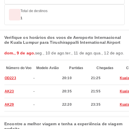
Total de destinos
1
Verifique os horários dos voos de Aeroporto Internacional
de Kuala Lumpur para Tiruchirappalli International Airport
dom., 9 de ago.
seg., 10 de ago.
ter., 11 de ago.
qua., 12 de ago.
Número do Voo
Modelo Avião
Partidas
Chegadas
C
OD223
-
20:10
21:25
Kual
AK23
-
20:35
21:55
Kual
AK29
-
22:20
23:35
Kual
Encontre a melhor viagem e tenha a experiência de viagem
perfeita