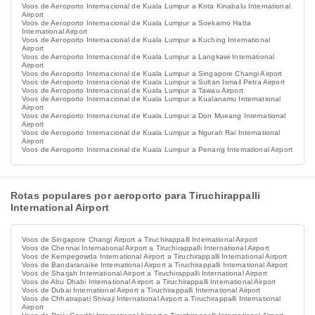
Voos de Aeroporto Internacional de Kuala Lumpur a Kota Kinabalu International
Airport
Voos de Aeroporto Internacional de Kuala Lumpur a Soekarno Hatta
International Airport
Voos de Aeroporto Internacional de Kuala Lumpur a Kuching International
Airport
Voos de Aeroporto Internacional de Kuala Lumpur a Langkawi International
Airport
Voos de Aeroporto Internacional de Kuala Lumpur a Singapore Changi Airport
Voos de Aeroporto Internacional de Kuala Lumpur a Sultan Ismail Petra Airport
Voos de Aeroporto Internacional de Kuala Lumpur a Tawau Airport
Voos de Aeroporto Internacional de Kuala Lumpur a Kualanamu International
Airport
Voos de Aeroporto Internacional de Kuala Lumpur a Don Mueang International
Airport
Voos de Aeroporto Internacional de Kuala Lumpur a Ngurah Rai International
Airport
Voos de Aeroporto Internacional de Kuala Lumpur a Penang International Airport
Rotas populares por aeroporto para Tiruchirappalli
International Airport
Voos de Singapore Changi Airport a Tiruchirappalli International Airport
Voos de Chennai International Airport a Tiruchirappalli International Airport
Voos de Kempegowda International Airport a Tiruchirappalli International Airport
Voos de Bandaranaike International Airport a Tiruchirappalli International Airport
Voos de Sharjah International Airport a Tiruchirappalli International Airport
Voos de Abu Dhabi International Airport a Tiruchirappalli International Airport
Voos de Dubai International Airport a Tiruchirappalli International Airport
Voos de Chhatrapati Shivaji International Airport a Tiruchirappalli International
Airport