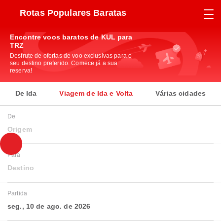
Rotas Populares Baratas
Encontre voos baratos de KUL para
TRZ
Desfrute de ofertas de voo exclusivas para o
seu destino preferido. Comece já a sua
reserva!
De Ida
Viagem de Ida e Volta
Várias cidades
De
Origem
Para
Destino
Partida
seg., 10 de ago. de 2026