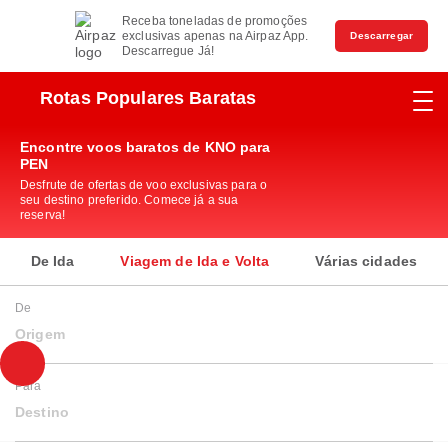
Receba toneladas de promoções
exclusivas apenas na Airpaz App.
Descarregar
Descarregue Já!
Rotas Populares Baratas
Encontre voos baratos de KNO para
PEN
Desfrute de ofertas de voo exclusivas para o
seu destino preferido. Comece já a sua
reserva!
De Ida
Viagem de Ida e Volta
Várias cidades
De
Origem
Para
Destino