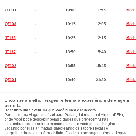
OD311
-
10:00
11:55
Meda
QZ108
-
10:15
12:05
Meda
JT138
-
10:25
12:15
Meda
JT132
-
13:50
15:40
Meda
QZ102
-
13:55
15:45
Meda
QZ104
-
19:40
21:30
Meda
Encontre a melhor viagem e tenha a experiência de viagem
perfeita
Descubra uma aventura que você nunca esquecerá
Parta em uma viagem notável para Penang International Airport (PEN),
onde você pode descobrir belas cidades que oferecem vistas
deslumbrantes, a partir do momento em que você pousa. Imagine-se
vagando por ruas animadas, saboreando os sabores locais e
mergulhando na atmosfera distinta. Escolha a passagem aérea adequada