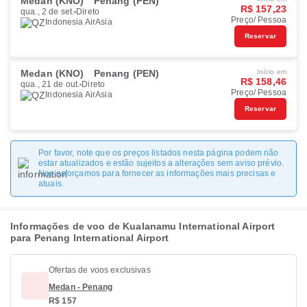
Medan (KNO)
Penang (PEN)
R$ 157,23
qua., 2 de set.
Direto
Preço/ Pessoa
Indonesia AirAsia
Reservar
Medan (KNO)
Penang (PEN)
Início em
R$ 158,46
qua., 21 de out.
Direto
Preço/ Pessoa
Indonesia AirAsia
Reservar
Por favor, note que os preços listados nesta página podem não
estar atualizados e estão sujeitos a alterações sem aviso prévio.
Nos esforçamos para fornecer as informações mais precisas e
atuais.
Informações de voo de Kualanamu International Airport
para Penang International Airport
Ofertas de voos exclusivas
Medan - Penang
R$ 157