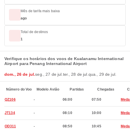
Mês de tarifa mais baixa
ago
Total de destinos
1
Verifique os horários dos voos de Kualanamu International
Airport para Penang International Airport
dom., 26 de jul.
seg., 27 de jul.
ter., 28 de jul.
qua., 29 de jul.
Número do Voo
Modelo Avião
Partidas
Chegadas
C
QZ106
-
06:00
07:50
Meda
JT134
-
08:10
10:00
Meda
OD311
-
08:50
10:45
Meda