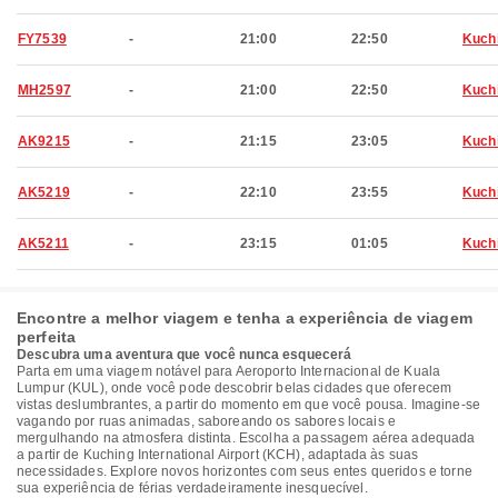
FY7539
-
21:00
22:50
Kuch
MH2597
-
21:00
22:50
Kuch
AK9215
-
21:15
23:05
Kuch
AK5219
-
22:10
23:55
Kuch
AK5211
-
23:15
01:05
Kuch
Encontre a melhor viagem e tenha a experiência de viagem
perfeita
Descubra uma aventura que você nunca esquecerá
Parta em uma viagem notável para Aeroporto Internacional de Kuala
Lumpur (KUL), onde você pode descobrir belas cidades que oferecem
vistas deslumbrantes, a partir do momento em que você pousa. Imagine-se
vagando por ruas animadas, saboreando os sabores locais e
mergulhando na atmosfera distinta. Escolha a passagem aérea adequada
a partir de Kuching International Airport (KCH), adaptada às suas
necessidades. Explore novos horizontes com seus entes queridos e torne
sua experiência de férias verdadeiramente inesquecível.