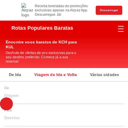
Receba toneladas de promoções
exclusivas apenas na Airpaz App.
Descarregar
Descarregue Já!
Rotas Populares Baratas
Encontre voos baratos de KCH para
KUL
Desfrute de ofertas de voo exclusivas para o
seu destino preferido. Comece já a sua
reserva!
De Ida
Viagem de Ida e Volta
Várias cidades
De
Origem
Para
Destino