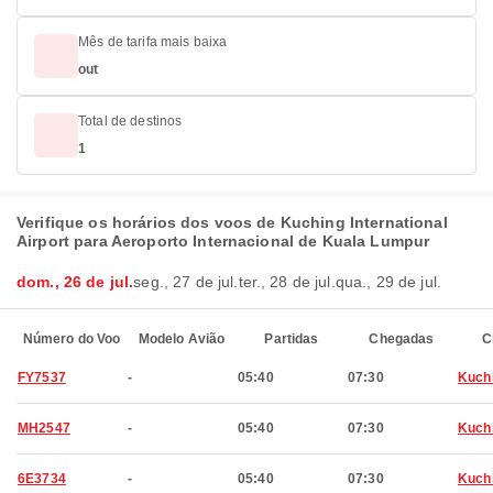
Mês de tarifa mais baixa
out
Total de destinos
1
Verifique os horários dos voos de Kuching International
Airport para Aeroporto Internacional de Kuala Lumpur
dom., 26 de jul.
seg., 27 de jul.
ter., 28 de jul.
qua., 29 de jul.
Número do Voo
Modelo Avião
Partidas
Chegadas
C
FY7537
-
05:40
07:30
Kuch
MH2547
-
05:40
07:30
Kuch
6E3734
-
05:40
07:30
Kuch