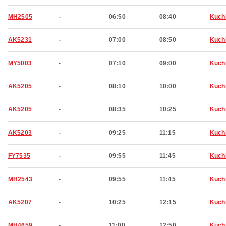
MH2505
-
06:50
08:40
Kuch
AK5231
-
07:00
08:50
Kuch
MY5003
-
07:10
09:00
Kuch
AK5205
-
08:10
10:00
Kuch
AK5205
-
08:35
10:25
Kuch
AK5203
-
09:25
11:15
Kuch
FY7535
-
09:55
11:45
Kuch
MH2543
-
09:55
11:45
Kuch
AK5207
-
10:25
12:15
Kuch
MH4659
-
11:00
12:50
Kuch