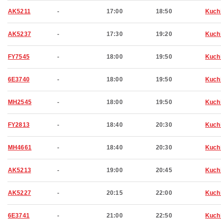
AK5211
-
17:00
18:50
Kuch
AK5237
-
17:30
19:20
Kuch
FY7545
-
18:00
19:50
Kuch
6E3740
-
18:00
19:50
Kuch
MH2545
-
18:00
19:50
Kuch
FY2813
-
18:40
20:30
Kuch
MH4661
-
18:40
20:30
Kuch
AK5213
-
19:00
20:45
Kuch
AK5227
-
20:15
22:00
Kuch
6E3741
-
21:00
22:50
Kuch