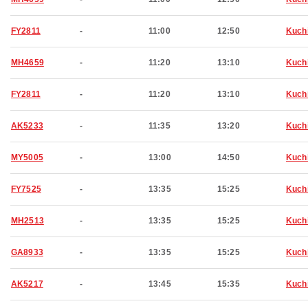
FY2811
-
11:00
12:50
Kuch
MH4659
-
11:20
13:10
Kuch
FY2811
-
11:20
13:10
Kuch
AK5233
-
11:35
13:20
Kuch
MY5005
-
13:00
14:50
Kuch
FY7525
-
13:35
15:25
Kuch
MH2513
-
13:35
15:25
Kuch
GA8933
-
13:35
15:25
Kuch
AK5217
-
13:45
15:35
Kuch