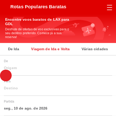
Rotas Populares Baratas
Encontre voos baratos de LAX para
GDL
Desfrute de ofertas de voo exclusivas para o
seu destino preferido. Comece já a sua
reserva!
De Ida
Viagem de Ida e Volta
Várias cidades
De
Origem
Para
Destino
Partida
seg., 10 de ago. de 2026