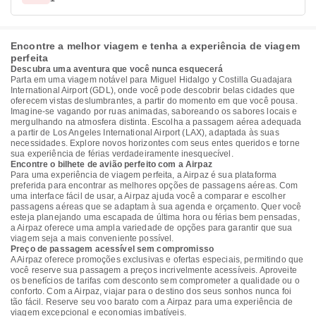
Encontre a melhor viagem e tenha a experiência de viagem
perfeita
Descubra uma aventura que você nunca esquecerá
Parta em uma viagem notável para Miguel Hidalgo y Costilla Guadajara
International Airport (GDL), onde você pode descobrir belas cidades que
oferecem vistas deslumbrantes, a partir do momento em que você pousa.
Imagine-se vagando por ruas animadas, saboreando os sabores locais e
mergulhando na atmosfera distinta. Escolha a passagem aérea adequada
a partir de Los Angeles International Airport (LAX), adaptada às suas
necessidades. Explore novos horizontes com seus entes queridos e torne
sua experiência de férias verdadeiramente inesquecível.
Encontre o bilhete de avião perfeito com a Airpaz
Para uma experiência de viagem perfeita, a Airpaz é sua plataforma
preferida para encontrar as melhores opções de passagens aéreas. Com
uma interface fácil de usar, a Airpaz ajuda você a comparar e escolher
passagens aéreas que se adaptam à sua agenda e orçamento. Quer você
esteja planejando uma escapada de última hora ou férias bem pensadas,
a Airpaz oferece uma ampla variedade de opções para garantir que sua
viagem seja a mais conveniente possível.
Preço de passagem acessível sem compromisso
A Airpaz oferece promoções exclusivas e ofertas especiais, permitindo que
você reserve sua passagem a preços incrivelmente acessíveis. Aproveite
os benefícios de tarifas com desconto sem comprometer a qualidade ou o
conforto. Com a Airpaz, viajar para o destino dos seus sonhos nunca foi
tão fácil. Reserve seu voo barato com a Airpaz para uma experiência de
viagem excepcional e economias imbatíveis.