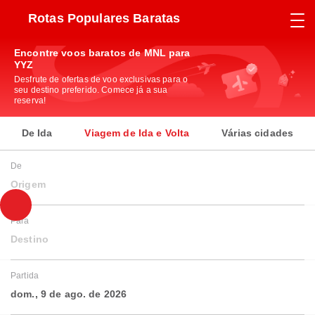
Rotas Populares Baratas
Encontre voos baratos de MNL para
YYZ
Desfrute de ofertas de voo exclusivas para o
seu destino preferido. Comece já a sua
reserva!
De Ida
Viagem de Ida e Volta
Várias cidades
De
Origem
Para
Destino
Partida
dom., 9 de ago. de 2026