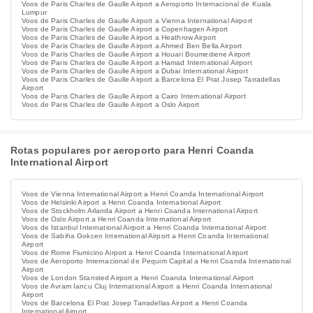
Voos de Paris Charles de Gaulle Airport a Aeroporto Internacional de Kuala
Lumpur
Voos de Paris Charles de Gaulle Airport a Vienna International Airport
Voos de Paris Charles de Gaulle Airport a Copenhagen Airport
Voos de Paris Charles de Gaulle Airport a Heathrow Airport
Voos de Paris Charles de Gaulle Airport a Ahmed Ben Bella Airport
Voos de Paris Charles de Gaulle Airport a Houari Boumediene Airport
Voos de Paris Charles de Gaulle Airport a Hamad International Airport
Voos de Paris Charles de Gaulle Airport a Dubai International Airport
Voos de Paris Charles de Gaulle Airport a Barcelona El Prat Josep Tarradellas
Airport
Voos de Paris Charles de Gaulle Airport a Cairo International Airport
Voos de Paris Charles de Gaulle Airport a Oslo Airport
Rotas populares por aeroporto para Henri Coanda
International Airport
Voos de Vienna International Airport a Henri Coanda International Airport
Voos de Helsinki Airport a Henri Coanda International Airport
Voos de Stockholm Arlanda Airport a Henri Coanda International Airport
Voos de Oslo Airport a Henri Coanda International Airport
Voos de Istanbul International Airport a Henri Coanda International Airport
Voos de Sabiha Gokcen International Airport a Henri Coanda International
Airport
Voos de Rome Fiumicino Airport a Henri Coanda International Airport
Voos de Aeroporto Internacional de Pequim Capital a Henri Coanda International
Airport
Voos de London Stansted Airport a Henri Coanda International Airport
Voos de Avram Iancu Cluj International Airport a Henri Coanda International
Airport
Voos de Barcelona El Prat Josep Tarradellas Airport a Henri Coanda
International Airport