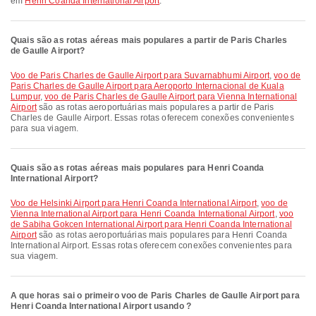
em
Henri Coanda International Airport
.
Quais são as rotas aéreas mais populares a partir de Paris Charles
de Gaulle Airport?
voo de Paris Charles de Gaulle Airport para Suvarnabhumi Airport
,
voo de
Paris Charles de Gaulle Airport para Aeroporto Internacional de Kuala
Lumpur
,
voo de Paris Charles de Gaulle Airport para Vienna International
Airport
são as rotas aeroportuárias mais populares a partir de Paris
Charles de Gaulle Airport. Essas rotas oferecem conexões convenientes
para sua viagem.
Quais são as rotas aéreas mais populares para Henri Coanda
International Airport?
voo de Helsinki Airport para Henri Coanda International Airport
,
voo de
Vienna International Airport para Henri Coanda International Airport
,
voo
de Sabiha Gokcen International Airport para Henri Coanda International
Airport
são as rotas aeroportuárias mais populares para Henri Coanda
International Airport. Essas rotas oferecem conexões convenientes para
sua viagem.
A que horas sai o primeiro voo de Paris Charles de Gaulle Airport para
Henri Coanda International Airport usando ?