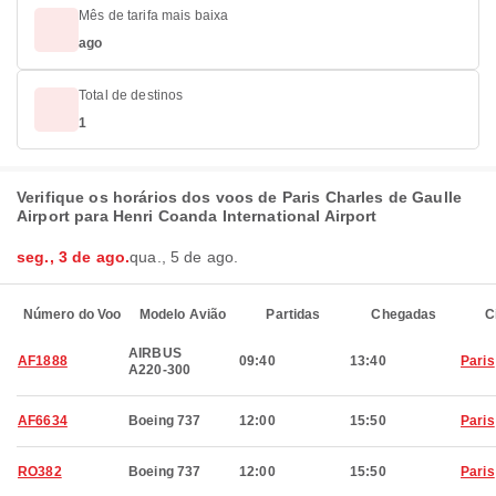
Mês de tarifa mais baixa
ago
Total de destinos
1
Verifique os horários dos voos de Paris Charles de Gaulle
Airport para Henri Coanda International Airport
seg., 3 de ago.
qua., 5 de ago.
Número do Voo
Modelo Avião
Partidas
Chegadas
C
AIRBUS
AF1888
09:40
13:40
Paris
A220-300
AF6634
Boeing 737
12:00
15:50
Paris
RO382
Boeing 737
12:00
15:50
Paris