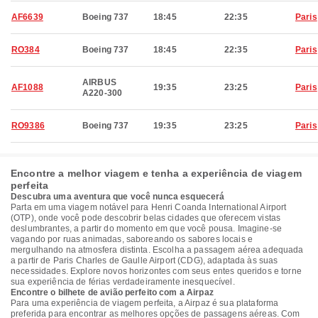
AF6639
Boeing 737
18:45
22:35
Paris
RO384
Boeing 737
18:45
22:35
Paris
AIRBUS
AF1088
19:35
23:25
Paris
A220-300
RO9386
Boeing 737
19:35
23:25
Paris
Encontre a melhor viagem e tenha a experiência de viagem
perfeita
Descubra uma aventura que você nunca esquecerá
Parta em uma viagem notável para Henri Coanda International Airport
(OTP), onde você pode descobrir belas cidades que oferecem vistas
deslumbrantes, a partir do momento em que você pousa. Imagine-se
vagando por ruas animadas, saboreando os sabores locais e
mergulhando na atmosfera distinta. Escolha a passagem aérea adequada
a partir de Paris Charles de Gaulle Airport (CDG), adaptada às suas
necessidades. Explore novos horizontes com seus entes queridos e torne
sua experiência de férias verdadeiramente inesquecível.
Encontre o bilhete de avião perfeito com a Airpaz
Para uma experiência de viagem perfeita, a Airpaz é sua plataforma
preferida para encontrar as melhores opções de passagens aéreas. Com