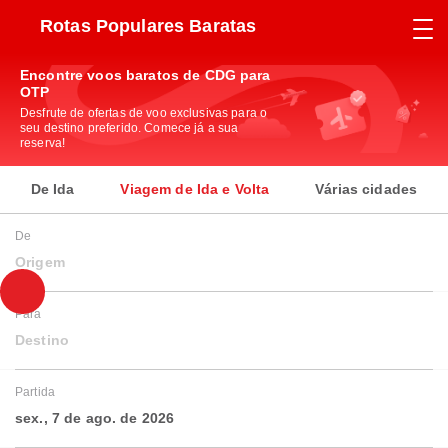
Rotas Populares Baratas
Encontre voos baratos de CDG para
OTP
Desfrute de ofertas de voo exclusivas para o
seu destino preferido. Comece já a sua
reserva!
De Ida
Viagem de Ida e Volta
Várias cidades
De
Origem
Para
Destino
Partida
sex., 7 de ago. de 2026