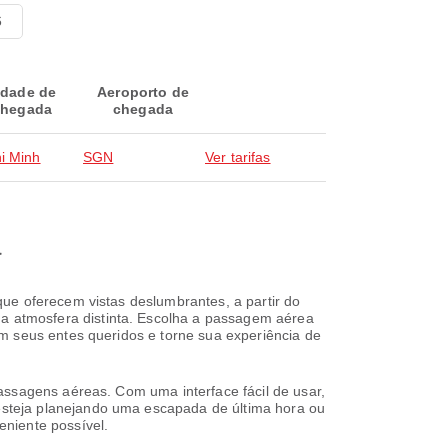
6
idade de
Aeroporto de
hegada
chegada
i Minh
SGN
Ver tarifas
a
ue oferecem vistas deslumbrantes, a partir do
 atmosfera distinta. Escolha a passagem aérea
m seus entes queridos e torne sua experiência de
assagens aéreas. Com uma interface fácil de usar,
steja planejando uma escapada de última hora ou
niente possível.