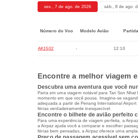
sex., 7 de ago. de 2026
sáb., 8 de ago. 
Número do Voo
Modelo Avião
Partid
AK1502
-
12:10
Encontre a melhor viagem e 
Descubra uma aventura que você nu
Parta em uma viagem notável para Tan Son Nhat In
momento em que você pousa. Imagine-se vagando 
adequada a partir de Penang International Airpor
férias verdadeiramente inesquecível.
Encontre o bilhete de avião perfeito 
Para uma experiência de viagem perfeita, a Airpa
a Airpaz ajuda você a comparar e escolher pass
férias bem pensadas, a Airpaz oferece uma ampla 
Preço de passagem acessível sem c