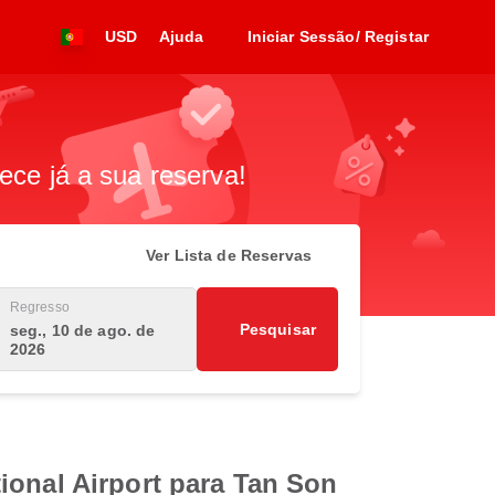
USD
Ajuda
Iniciar Sessão/ Registar
ece já a sua reserva!
Ver Lista de Reservas
Regresso
Pesquisar
seg., 10 de ago. de
2026
ional Airport para Tan Son