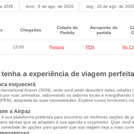
de 2026
dom., 9 de ago. de 2026
seg., 10 de ago. de 202
Cidade de
Aeroporto de
C
as
Chegadas
Partida
partida
C
13:00
Penang
PEN
Ho Ch
tenha a experiência de viagem perfeit
nca esquecerá
ternational Airport (SGN), onde você pode descobrir belas cidades q
por ruas animadas, saboreando os sabores locais e mergulhando na
t (PEN), adaptada às suas necessidades. Explore novos horizontes co
com a Airpaz
z é sua plataforma preferida para encontrar as melhores opções de p
agens aéreas que se adaptam à sua agenda e orçamento. Quer você e
variedade de opções para garantir que sua viagem seja a mais conve
ompromisso