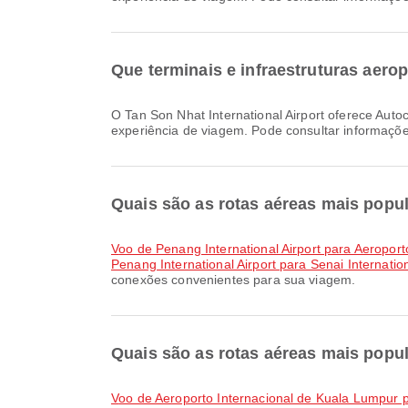
Que terminais e infraestruturas aerop
O Tan Son Nhat International Airport oferece Autocarro de transporte, Aluguel de carros, Serviço de câmbio de moeda e muitas outras comodidades para melhorar a sua
experiência de viagem. Pode consultar informaçõe
Quais são as rotas aéreas mais popula
voo de Penang International Airport para Aeropor
Penang International Airport para Senai Internation
conexões convenientes para sua viagem.
Quais são as rotas aéreas mais popul
voo de Aeroporto Internacional de Kuala Lumpur p