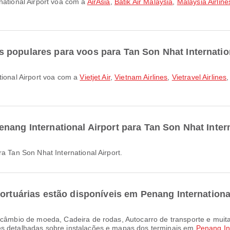
rnational Airport voa com a
AirAsia
,
Batik Air Malaysia
,
Malaysia Airline
 populares para voos para Tan Son Nhat Internatio
tional Airport voa com a
Vietjet Air
,
Vietnam Airlines
,
Vietravel Airlines
nang International Airport para Tan Son Nhat Intern
ra Tan Son Nhat International Airport.
portuárias estão disponíveis em Penang Internationa
es detalhadas sobre instalações e mapas dos terminais em
Penang Int