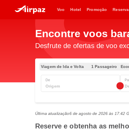
Voo
Hotel
Promoção
Reserva
Encontre voos bar
Desfrute de ofertas de voo exc
Viagem de Ida e Volta
1 Passageiro
Eco
De
Pa
Última atualização
6 de agosto de 2026 às 17:42
Reserve e obtenha as melhor