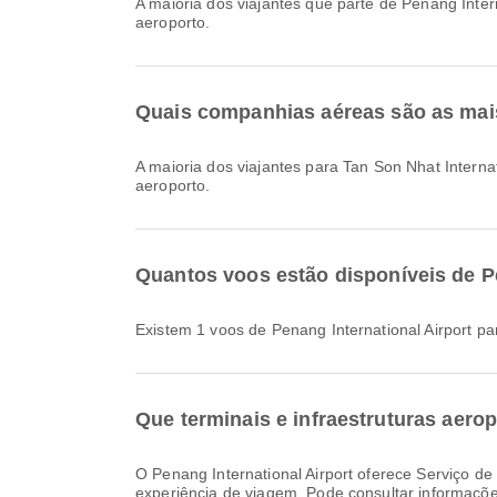
A maioria dos viajantes que parte de Penang Inte
aeroporto.
Quais companhias aéreas são as mais
A maioria dos viajantes para Tan Son Nhat Interna
aeroporto.
Quantos voos estão disponíveis de Pe
Existem 1 voos de Penang International Airport pa
Que terminais e infraestruturas aero
O Penang International Airport oferece Serviço de câmbio de moeda, Cadeira de rodas, Autocarro de transporte e muitas outras comodidades para melhorar a sua
experiência de viagem. Pode consultar informaçõ