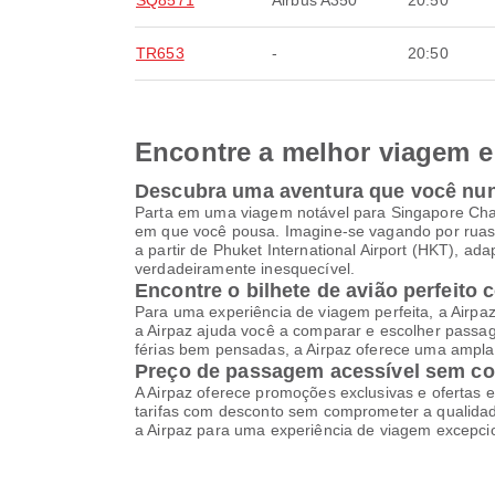
SQ8571
Airbus A350
20:50
TR653
-
20:50
Encontre a melhor viagem e 
Descubra uma aventura que você nu
Parta em uma viagem notável para Singapore Chan
em que você pousa. Imagine-se vagando por ruas
a partir de Phuket International Airport (HKT), a
verdadeiramente inesquecível.
Encontre o bilhete de avião perfeito 
Para uma experiência de viagem perfeita, a Airpa
a Airpaz ajuda você a comparar e escolher pass
férias bem pensadas, a Airpaz oferece uma ampla 
Preço de passagem acessível sem c
A Airpaz oferece promoções exclusivas e ofertas e
tarifas com desconto sem comprometer a qualidade
a Airpaz para uma experiência de viagem excepci