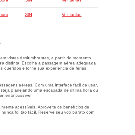
pore
SIN
Ver tarifas
pore
SIN
Ver tarifas
a
cem vistas deslumbrantes, a partir do momento
ra distinta. Escolha a passagem aérea adequada
s queridos e torne sua experiência de férias
assagens aéreas. Com uma interface fácil de usar,
steja planejando uma escapada de última hora ou
niente possível.
lmente acessíveis. Aproveite os benefícios de
 nunca foi tão fácil. Reserve seu voo barato com