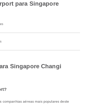
irport para Singapore
nes
s
para Singapore Changi
ort?
as companhias aéreas mais populares deste