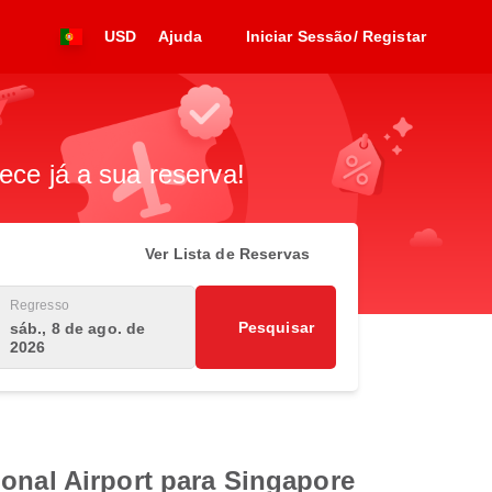
USD
Ajuda
Iniciar Sessão/ Registar
ece já a sua reserva!
Ver Lista de Reservas
Regresso
Pesquisar
sáb., 8 de ago. de
2026
ional Airport para Singapore