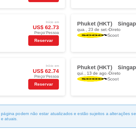
Início em
Phuket (HKT)
Singap
US$ 62.73
qua., 23 de set.
Direto
Preço/ Pessoa
Scoot
Reservar
Início em
Phuket (HKT)
Singap
US$ 62.74
qui., 13 de ago.
Direto
Preço/ Pessoa
Scoot
Reservar
a página podem não estar atualizados e estão sujeitos a alterações 
e atuais.