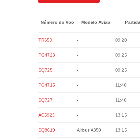
Número do Voo
Modelo Avião
Partid
TR659
-
09:20
PG4723
-
09:25
SQ725
-
09:25
PG4715
-
11:40
SQ727
-
11:40
AC5923
-
13:15
SQ8619
Airbus A350
13:15