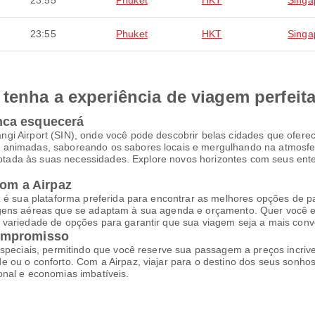
23:55
Phuket
HKT
Singa
23:55
Phuket
HKT
Singa
tenha a experiência de viagem perfeit
nca esquecerá
gi Airport (SIN), onde você pode descobrir belas cidades que ofere
 animadas, saboreando os sabores locais e mergulhando na atmosfe
daptada às suas necessidades. Explore novos horizontes com seus ente
com a Airpaz
z é sua plataforma preferida para encontrar as melhores opções de p
agens aéreas que se adaptam à sua agenda e orçamento. Quer você e
variedade de opções para garantir que sua viagem seja a mais conve
ompromisso
speciais, permitindo que você reserve sua passagem a preços incrive
 ou o conforto. Com a Airpaz, viajar para o destino dos seus sonhos
onal e economias imbatíveis.