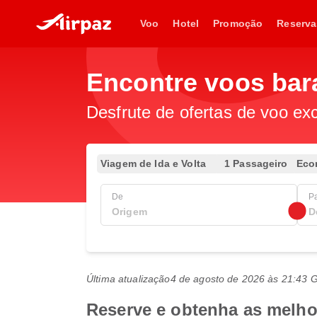
Voo
Hotel
Promoção
Reserva
Encontre voos bar
Desfrute de ofertas de voo exc
Viagem de Ida e Volta
1 Passageiro
Eco
De
P
Última atualização
4 de agosto de 2026 às 21:43
Reserve e obtenha as melhor