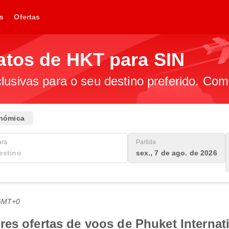
s
Ofertas
atos de HKT para SIN
lusivas para o seu destino preferido. Com
nómica
ara
Partida
sex., 7 de ago. de 2026
 GMT+0
es ofertas de voos de Phuket Internat