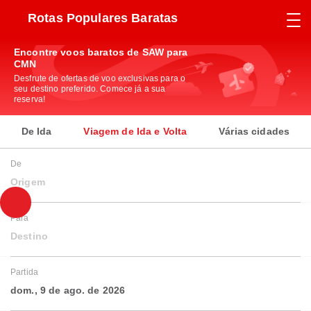
Rotas Populares Baratas
Encontre voos baratos de SAW para
CMN
Desfrute de ofertas de voo exclusivas para o
seu destino preferido. Comece já a sua
reserva!
De Ida
Viagem de Ida e Volta
Várias cidades
De
Origem
Para
Destino
Partida
dom., 9 de ago. de 2026