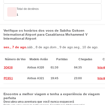
Total de destinos
1
Verifique os horários dos voos de Sabiha Gokcen
International Airport para Casablanca Mohammed V
International Airport
sex., 7 de ago.
sáb., 8 de ago.
dom., 9 de ago.
seg., 10 de ago.
Número do Voo
Modelo Avião
Partidas
Chegadas
C
3O438
Airbus A320
01:30
04:35
Istan
PC651
Airbus A321
19:45
23:00
Istan
Encontre a melhor viagem e tenha a experiência de viagem
perfeita
Descubra uma aventura que você nunca esquecerá