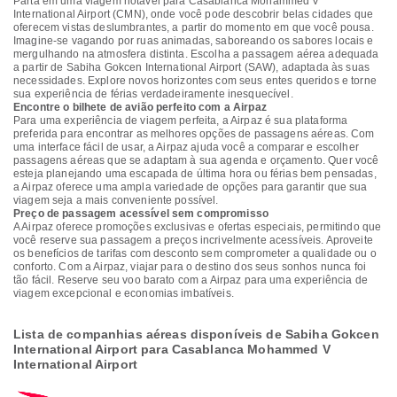
Parta em uma viagem notável para Casablanca Mohammed V
International Airport (CMN), onde você pode descobrir belas cidades que
oferecem vistas deslumbrantes, a partir do momento em que você pousa.
Imagine-se vagando por ruas animadas, saboreando os sabores locais e
mergulhando na atmosfera distinta. Escolha a passagem aérea adequada
a partir de Sabiha Gokcen International Airport (SAW), adaptada às suas
necessidades. Explore novos horizontes com seus entes queridos e torne
sua experiência de férias verdadeiramente inesquecível.
Encontre o bilhete de avião perfeito com a Airpaz
Para uma experiência de viagem perfeita, a Airpaz é sua plataforma
preferida para encontrar as melhores opções de passagens aéreas. Com
uma interface fácil de usar, a Airpaz ajuda você a comparar e escolher
passagens aéreas que se adaptam à sua agenda e orçamento. Quer você
esteja planejando uma escapada de última hora ou férias bem pensadas,
a Airpaz oferece uma ampla variedade de opções para garantir que sua
viagem seja a mais conveniente possível.
Preço de passagem acessível sem compromisso
A Airpaz oferece promoções exclusivas e ofertas especiais, permitindo que
você reserve sua passagem a preços incrivelmente acessíveis. Aproveite
os benefícios de tarifas com desconto sem comprometer a qualidade ou o
conforto. Com a Airpaz, viajar para o destino dos seus sonhos nunca foi
tão fácil. Reserve seu voo barato com a Airpaz para uma experiência de
viagem excepcional e economias imbatíveis.
Lista de companhias aéreas disponíveis de Sabiha Gokcen
International Airport para Casablanca Mohammed V
International Airport