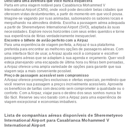
Descubra uma aventura que você nunca esquecerá
Parta em uma viagem notável para Casablanca Mohammed V
International Airport (CMN), onde você pode descobrir belas cidades que
oferecem vistas deslumbrantes, a partir do momento em que você pousa.
Imagine-se vagando por ruas animadas, saboreando os sabores locais e
mergulhando na atmosfera distinta. Escolha a passagem aérea adequada
a partir de Sheremetyevo International Airport (SVO), adaptada às suas
necessidades. Explore novos horizontes com seus entes queridos e torne
sua experiência de férias verdadeiramente inesquecível.
Encontre o bilhete de avião perfeito com a Airpaz
Para uma experiência de viagem perfeita, a Airpaz é sua plataforma
preferida para encontrar as melhores opções de passagens aéreas. Com
uma interface fácil de usar, a Airpaz ajuda você a comparar e escolher
passagens aéreas que se adaptam à sua agenda e orçamento. Quer você
esteja planejando uma escapada de última hora ou férias bem pensadas,
a Airpaz oferece uma ampla variedade de opções para garantir que sua
viagem seja a mais conveniente possível.
Preço de passagem acessível sem compromisso
A Airpaz oferece promoções exclusivas e ofertas especiais, permitindo que
você reserve sua passagem a preços incrivelmente acessíveis. Aproveite
os benefícios de tarifas com desconto sem comprometer a qualidade ou o
conforto. Com a Airpaz, viajar para o destino dos seus sonhos nunca foi
tão fácil. Reserve seu voo barato com a Airpaz para uma experiência de
viagem excepcional e economias imbatíveis.
Lista de companhias aéreas disponíveis de Sheremetyevo
International Airport para Casablanca Mohammed V
International Airport