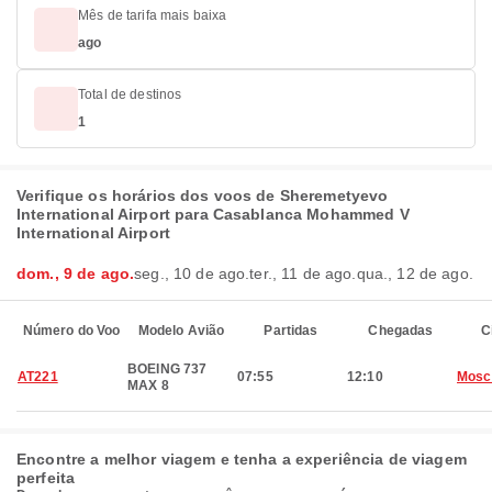
Mês de tarifa mais baixa
ago
Total de destinos
1
Verifique os horários dos voos de Sheremetyevo
International Airport para Casablanca Mohammed V
International Airport
dom., 9 de ago.
seg., 10 de ago.
ter., 11 de ago.
qua., 12 de ago.
Número do Voo
Modelo Avião
Partidas
Chegadas
C
BOEING 737
AT221
07:55
12:10
Mosc
MAX 8
Encontre a melhor viagem e tenha a experiência de viagem
perfeita