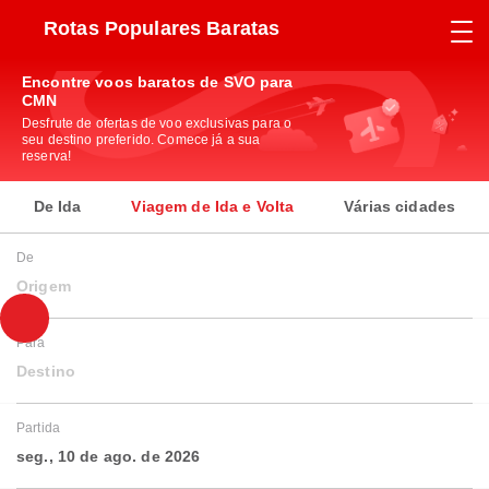
Rotas Populares Baratas
Encontre voos baratos de SVO para
CMN
Desfrute de ofertas de voo exclusivas para o
seu destino preferido. Comece já a sua
reserva!
De Ida
Viagem de Ida e Volta
Várias cidades
De
Origem
Para
Destino
Partida
seg., 10 de ago. de 2026