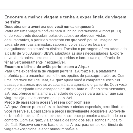
Encontre a melhor viagem e tenha a experiência de viagem
perfeita
Descubra uma aventura que você nunca esquecerá
Parta em uma viagem notável para Kuching International Airport (KCH),
onde você pode descobrir belas cidades que oferecem vistas
deslumbrantes, a partir do momento em que você pousa. Imagine-se
vagando por ruas animadas, saboreando os sabores locais e
mergulhando na atmosfera distinta. Escolha a passagem aérea adequada
a partir de Sibu Airport (SBW), adaptada às suas necessidades. Explore
novos horizontes com seus entes queridos e torne sua experiência de
férias verdadeiramente inesquecível.
Encontre o bilhete de avião perfeito com a Airpaz
Para uma experiência de viagem perfeita, a Airpaz é sua plataforma
preferida para encontrar as melhores opções de passagens aéreas. Com
uma interface fácil de usar, a Airpaz ajuda você a comparar e escolher
passagens aéreas que se adaptam à sua agenda e orçamento. Quer você
esteja planejando uma escapada de última hora ou férias bem pensadas,
a Airpaz oferece uma ampla variedade de opções para garantir que sua
viagem seja a mais conveniente possível.
Preço de passagem acessível sem compromisso
A Airpaz oferece promoções exclusivas e ofertas especiais, permitindo que
você reserve sua passagem a preços incrivelmente acessíveis. Aproveite
os benefícios de tarifas com desconto sem comprometer a qualidade ou o
conforto. Com a Airpaz, viajar para o destino dos seus sonhos nunca foi
tão fácil. Reserve seu voo barato com a Airpaz para uma experiência de
viagem excepcional e economias imbatíveis.