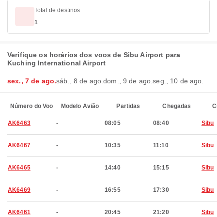
Total de destinos
1
Verifique os horários dos voos de Sibu Airport para
Kuching International Airport
sex., 7 de ago.
sáb., 8 de ago.
dom., 9 de ago.
seg., 10 de ago.
Número do Voo
Modelo Avião
Partidas
Chegadas
C
AK6463
-
08:05
08:40
Sibu
AK6467
-
10:35
11:10
Sibu
AK6465
-
14:40
15:15
Sibu
AK6469
-
16:55
17:30
Sibu
AK6461
-
20:45
21:20
Sibu