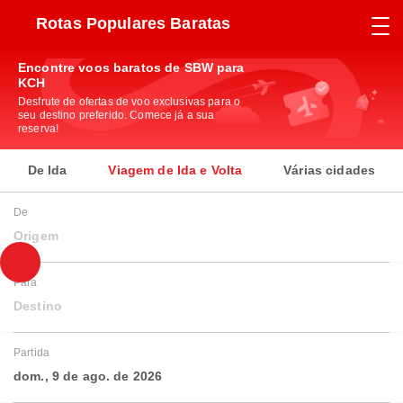
Rotas Populares Baratas
Encontre voos baratos de SBW para
KCH
Desfrute de ofertas de voo exclusivas para o
seu destino preferido. Comece já a sua
reserva!
De Ida
Viagem de Ida e Volta
Várias cidades
De
Origem
Para
Destino
Partida
dom., 9 de ago. de 2026