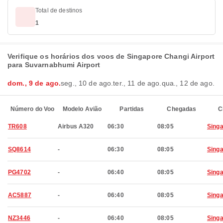
Total de destinos
1
Verifique os horários dos voos de Singapore Changi Airport
para Suvarnabhumi Airport
dom., 9 de ago.
seg., 10 de ago.
ter., 11 de ago.
qua., 12 de ago.
Número do Voo
Modelo Avião
Partidas
Chegadas
C
TR608
Airbus A320
06:30
08:05
Sing
SQ8614
-
06:30
08:05
Sing
PG4702
-
06:40
08:05
Sing
AC5887
-
06:40
08:05
Sing
NZ3446
-
06:40
08:05
Sing