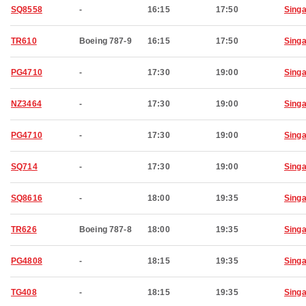
SQ8558
-
16:15
17:50
Sing
TR610
Boeing 787-9
16:15
17:50
Sing
PG4710
-
17:30
19:00
Sing
NZ3464
-
17:30
19:00
Sing
PG4710
-
17:30
19:00
Sing
SQ714
-
17:30
19:00
Sing
SQ8616
-
18:00
19:35
Sing
TR626
Boeing 787-8
18:00
19:35
Sing
PG4808
-
18:15
19:35
Sing
TG408
-
18:15
19:35
Sing