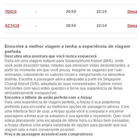
TG410
-
20:50
22:10
Sing
AC7419
-
20:50
22:10
Sing
Encontre a melhor viagem e tenha a experiência de viagem
perfeita
Descubra uma aventura que você nunca esquecerá
Parta em uma viagem notável para Suvarnabhumi Airport (BKK), onde
você pode descobrir belas cidades que oferecem vistas deslumbrantes, a
partir do momento em que você pousa. Imagine-se vagando por ruas
animadas, saboreando os sabores locais e mergulhando na atmosfera
distinta. Escolha a passagem aérea adequada a partir de Singapore
Changi Airport (SIN), adaptada às suas necessidades. Explore novos
horizontes com seus entes queridos e torne sua experiência de férias
verdadeiramente inesquecível.
Encontre o bilhete de avião perfeito com a Airpaz
Para uma experiência de viagem perfeita, a Airpaz é sua plataforma
preferida para encontrar as melhores opções de passagens aéreas. Com
uma interface fácil de usar, a Airpaz ajuda você a comparar e escolher
passagens aéreas que se adaptam à sua agenda e orçamento. Quer você
esteja planejando uma escapada de última hora ou férias bem pensadas,
a Airpaz oferece uma ampla variedade de opções para garantir que sua
viagem seja a mais conveniente possível.
Preço de passagem acessível sem compromisso