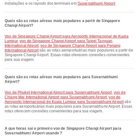
instalações e os layouts dos terminais em
Suvarnabhumi Airport
.
Quais são as rotas aéreas mais populares a partir de Singapore
Changi Airport?
voo de Singapore Changi Airport para Aeroporto Internacional de Kuala
Lumpur
,
voo de Singapore Changi Airport para Taipei Taoyuan
International Airport
,
voo de Singapore Changi Airport para Penang
International Airport
são as rotas aeroportuárias mais populares a partir de
Singapore Changi Airport. Essas rotas oferecem conexões convenientes
para sua viagem.
Quais são as rotas aéreas mais populares para Suvarnabhumi
Airport?
voo de Phuket International Airport para Suvarnabhumi Airport
,
voo de
Chiang Mai International Airport para Suvarnabhumi Airport
,
voo de
Aeroporto Internacional de Kuala Lumpur para Suvarnabhumi Airport
são
as rotas aeroportuárias mais populares para Suvarnabhumi Airport. Essas
rotas oferecem conexões convenientes para sua viagem.
A que horas sai o primeiro voo de Singapore Changi Airport para
Suvarnabhumi Airport usando ?