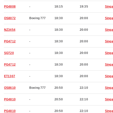
PG4808
-
18:15
19:35
Sing
OS8072
Boeing 777
18:30
20:00
Sing
NZ3454
-
18:30
20:00
Sing
PG4712
-
18:30
20:00
Sing
SQ720
-
18:30
20:00
Sing
PG4712
-
18:30
20:00
Sing
ET1307
-
18:30
20:00
Sing
OS8610
Boeing 777
20:50
22:10
Sing
PG4810
-
20:50
22:10
Sing
PG4810
-
20:50
22:10
Sing