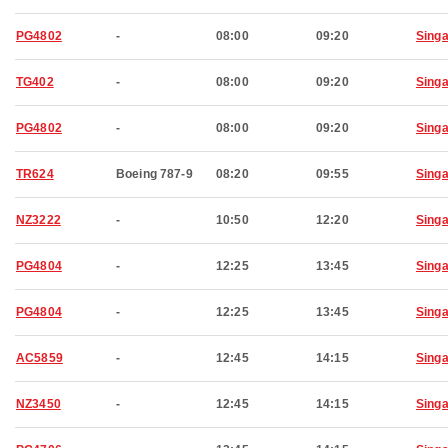
PG4802
-
08:00
09:20
Sing
TG402
-
08:00
09:20
Sing
PG4802
-
08:00
09:20
Sing
TR624
Boeing 787-9
08:20
09:55
Sing
NZ3222
-
10:50
12:20
Sing
PG4804
-
12:25
13:45
Sing
PG4804
-
12:25
13:45
Sing
AC5859
-
12:45
14:15
Sing
NZ3450
-
12:45
14:15
Sing