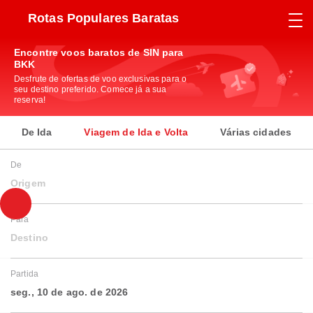
Rotas Populares Baratas
Encontre voos baratos de SIN para
BKK
Desfrute de ofertas de voo exclusivas para o
seu destino preferido. Comece já a sua
reserva!
De Ida
Viagem de Ida e Volta
Várias cidades
De
Origem
Para
Destino
Partida
seg., 10 de ago. de 2026