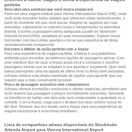
perfeita
Descubra uma aventura que você nunca esquecerá
Parta em uma viagem notável para Vienna International Airport (VIE), onde
você pode descobrir belas cidades que oferecem vistas deslumbrantes, a
partir do momento em que você pousa. Imagine-se vagando por ruas
animadas, saboreando os sabores locais e mergulhando na atmosfera
distinta. Escolha a passagem aérea adequada a partir de Stockholm
Arlanda Airport (ARN), adaptada às suas necessidades. Explore novos
horizontes com seus entes queridos e torne sua experiência de férias
verdadeiramente inesquecível.
Encontre o bilhete de avião perfeito com a Airpaz
Para uma experiência de viagem perfeita, a Airpaz é sua plataforma
preferida para encontrar as melhores opções de passagens aéreas. Com
uma interface fácil de usar, a Airpaz ajuda você a comparar e escolher
passagens aéreas que se adaptam à sua agenda e orçamento. Quer você
esteja planejando uma escapada de última hora ou férias bem pensadas,
a Airpaz oferece uma ampla variedade de opções para garantir que sua
viagem seja a mais conveniente possível.
Preço de passagem acessível sem compromisso
A Airpaz oferece promoções exclusivas e ofertas especiais, permitindo que
você reserve sua passagem a preços incrivelmente acessíveis. Aproveite
os benefícios de tarifas com desconto sem comprometer a qualidade ou o
conforto. Com a Airpaz, viajar para o destino dos seus sonhos nunca foi
tão fácil. Reserve seu voo barato com a Airpaz para uma experiência de
viagem excepcional e economias imbatíveis.
Lista de companhias aéreas disponíveis de Stockholm
Arlanda Airport para Vienna International Airport