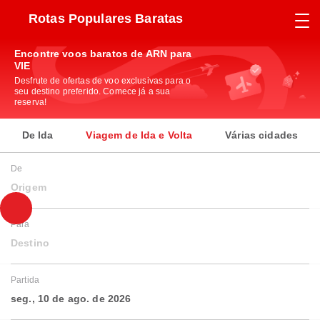
Rotas Populares Baratas
Encontre voos baratos de ARN para
VIE
Desfrute de ofertas de voo exclusivas para o
seu destino preferido. Comece já a sua
reserva!
De Ida
Viagem de Ida e Volta
Várias cidades
De
Origem
Para
Destino
Partida
seg., 10 de ago. de 2026