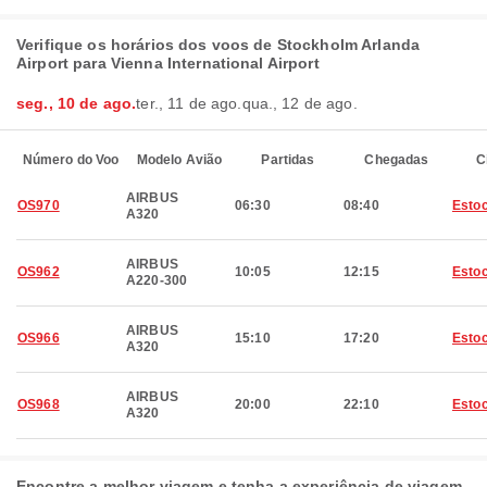
Verifique os horários dos voos de Stockholm Arlanda
Airport para Vienna International Airport
seg., 10 de ago.
ter., 11 de ago.
qua., 12 de ago.
Número do Voo
Modelo Avião
Partidas
Chegadas
C
AIRBUS
OS970
06:30
08:40
Esto
A320
AIRBUS
OS962
10:05
12:15
Esto
A220-300
AIRBUS
OS966
15:10
17:20
Esto
A320
AIRBUS
OS968
20:00
22:10
Esto
A320
Encontre a melhor viagem e tenha a experiência de viagem