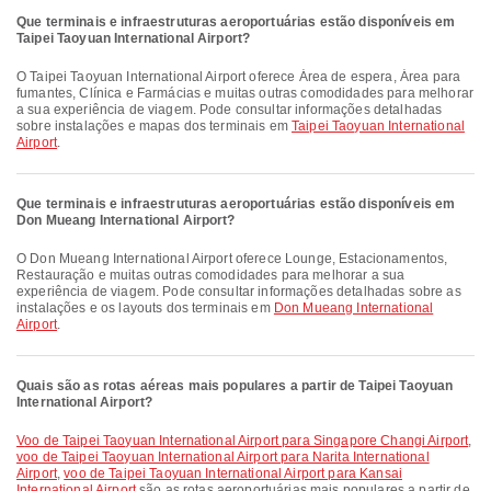
Que terminais e infraestruturas aeroportuárias estão disponíveis em
Taipei Taoyuan International Airport?
O Taipei Taoyuan International Airport oferece Área de espera, Área para
fumantes, Clínica e Farmácias e muitas outras comodidades para melhorar
a sua experiência de viagem. Pode consultar informações detalhadas
sobre instalações e mapas dos terminais em
Taipei Taoyuan International
Airport
.
Que terminais e infraestruturas aeroportuárias estão disponíveis em
Don Mueang International Airport?
O Don Mueang International Airport oferece Lounge, Estacionamentos,
Restauração e muitas outras comodidades para melhorar a sua
experiência de viagem. Pode consultar informações detalhadas sobre as
instalações e os layouts dos terminais em
Don Mueang International
Airport
.
Quais são as rotas aéreas mais populares a partir de Taipei Taoyuan
International Airport?
voo de Taipei Taoyuan International Airport para Singapore Changi Airport
,
voo de Taipei Taoyuan International Airport para Narita International
Airport
,
voo de Taipei Taoyuan International Airport para Kansai
International Airport
são as rotas aeroportuárias mais populares a partir de