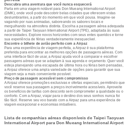
Descubra uma aventura que você nunca esquecerá
Parta em uma viagem notável para Don Mueang International Airport
(DMK), onde você pode descobrir belas cidades que oferecem vistas
deslumbrantes, a partir do momento em que você pousa. Imagine-se
vagando por ruas animadas, saboreando os sabores locais e
mergulhando na atmosfera distinta. Escolha a passagem aérea adequada
a partir de Taipei Taoyuan International Airport (TPE), adaptada às suas
necessidades. Explore novos horizontes com seus entes queridos e torne
sua experiência de férias verdadeiramente inesquecível.
Encontre o bilhete de avião perfeito com a Airpaz
Para uma experiência de viagem perfeita, a Airpaz é sua plataforma
preferida para encontrar as melhores opções de passagens aéreas. Com
uma interface fácil de usar, a Airpaz ajuda você a comparar e escolher
passagens aéreas que se adaptam à sua agenda e orçamento. Quer você
esteja planejando uma escapada de última hora ou férias bem pensadas,
a Airpaz oferece uma ampla variedade de opções para garantir que sua
viagem seja a mais conveniente possível.
Preço de passagem acessível sem compromisso
A Airpaz oferece promoções exclusivas e ofertas especiais, permitindo que
você reserve sua passagem a preços incrivelmente acessíveis. Aproveite
os benefícios de tarifas com desconto sem comprometer a qualidade ou o
conforto. Com a Airpaz, viajar para o destino dos seus sonhos nunca foi
tão fácil. Reserve seu voo barato com a Airpaz para uma experiência de
viagem excepcional e economias imbatíveis.
Lista de companhias aéreas disponíveis de Taipei Taoyuan
International Airport para Don Mueang International Airport