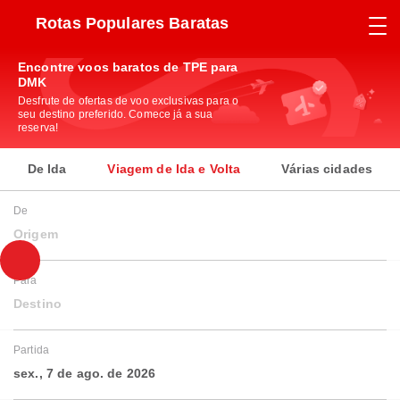
Rotas Populares Baratas
Encontre voos baratos de TPE para
DMK
Desfrute de ofertas de voo exclusivas para o
seu destino preferido. Comece já a sua
reserva!
De Ida
Viagem de Ida e Volta
Várias cidades
De
Origem
Para
Destino
Partida
sex., 7 de ago. de 2026