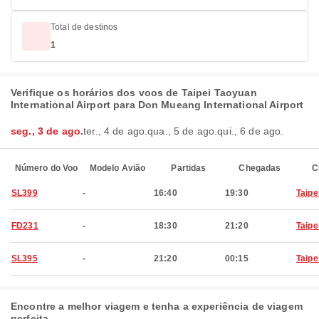
Total de destinos
1
Verifique os horários dos voos de Taipei Taoyuan
International Airport para Don Mueang International Airport
seg., 3 de ago.
ter., 4 de ago.
qua., 5 de ago.
qui., 6 de ago.
Número do Voo
Modelo Avião
Partidas
Chegadas
C
SL399
-
16:40
19:30
Taipe
FD231
-
18:30
21:20
Taipe
SL395
-
21:20
00:15
Taipe
Encontre a melhor viagem e tenha a experiência de viagem
perfeita