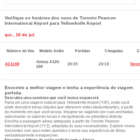
Verifique os horários dos voos de Toronto Pearson
International Airport para Yellowknife Airport
qui., 16 de jul.
Número do Voo
Modelo Avião
Partidas
Chegadas
C
Airbus A320-
AC1169
20:35
23:10
Toron
200
Encontre a melhor viagem e tenha a experiência de viagem
perfeita
Descubra uma aventura que você nunca esquecerá
Parta em uma viagem notável para Yellowknife Airport (YZF), onde você
pode descobrir belas cidades que oferecem vistas deslumbrantes, a partir
do momento em que você pousa. Imagine-se vagando por ruas animadas,
saboreando os sabores locais e mergulhando na atmosfera distinta.
Escolha a passagem aérea adequada a partir de Toronto Pearson
International Airport (YYZ), adaptada às suas necessidades. Explore novos
horizontes com seus entes queridos e torne sua experiência de férias
verdadeiramente inesquecível.