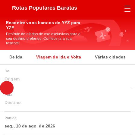
Rotas Populares Baratas
Encontre voos baratos de YYZ para
YZF
Desfrute de ofertas de voo exclusivas para o
seu destino preferido. Comece já a sua
reserva!
De Ida
Viagem de Ida e Volta
Várias cidades
De
Origem
Para
Destino
Partida
seg., 10 de ago. de 2026