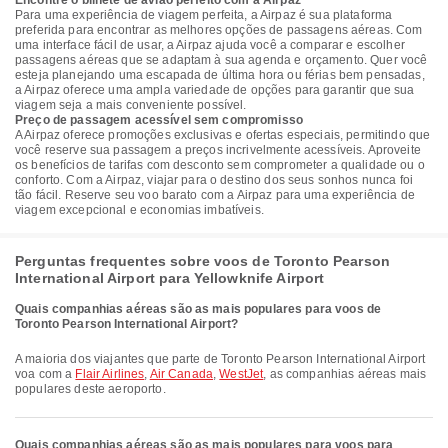
Encontre o bilhete de avião perfeito com a Airpaz
Para uma experiência de viagem perfeita, a Airpaz é sua plataforma
preferida para encontrar as melhores opções de passagens aéreas. Com
uma interface fácil de usar, a Airpaz ajuda você a comparar e escolher
passagens aéreas que se adaptam à sua agenda e orçamento. Quer você
esteja planejando uma escapada de última hora ou férias bem pensadas,
a Airpaz oferece uma ampla variedade de opções para garantir que sua
viagem seja a mais conveniente possível.
Preço de passagem acessível sem compromisso
A Airpaz oferece promoções exclusivas e ofertas especiais, permitindo que
você reserve sua passagem a preços incrivelmente acessíveis. Aproveite
os benefícios de tarifas com desconto sem comprometer a qualidade ou o
conforto. Com a Airpaz, viajar para o destino dos seus sonhos nunca foi
tão fácil. Reserve seu voo barato com a Airpaz para uma experiência de
viagem excepcional e economias imbatíveis.
Perguntas frequentes sobre voos de Toronto Pearson
International Airport para Yellowknife Airport
Quais companhias aéreas são as mais populares para voos de
Toronto Pearson International Airport?
A maioria dos viajantes que parte de Toronto Pearson International Airport
voa com a
Flair Airlines
,
Air Canada
,
WestJet
, as companhias aéreas mais
populares deste aeroporto.
Quais companhias aéreas são as mais populares para voos para