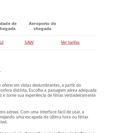
idade de
Aeroporto de
hegada
chegada
ul
SAW
Ver tarifas
a
 oferecem vistas deslumbrantes, a partir do
sfera distinta. Escolha a passagem aérea adequada
s e torne sua experiência de férias verdadeiramente
ns aéreas. Com uma interface fácil de usar, a
anejando uma escapada de última hora ou férias
vel.