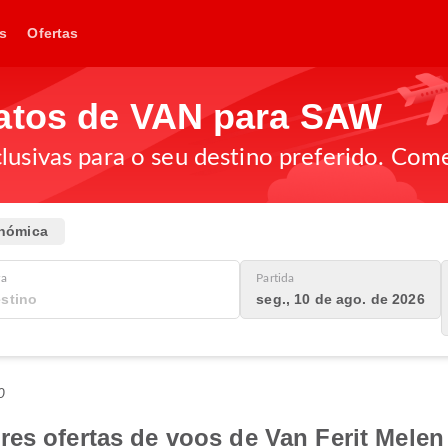
s
Ofertas
atos de VAN para SAW
lusivas para o seu destino preferido. Come
nómica
ra
Partida
seg., 10 de ago. de 2026
0
es ofertas de voos de Van Ferit Melen