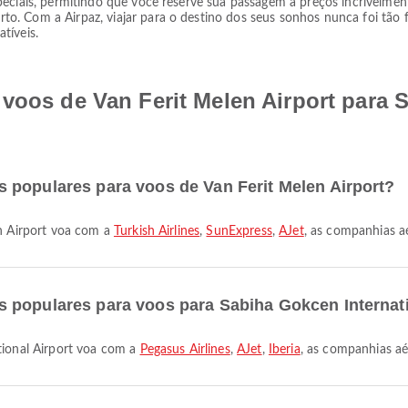
eciais, permitindo que você reserve sua passagem a preços incrivelmente
. Com a Airpaz, viajar para o destino dos seus sonhos nunca foi tão f
tíveis.
voos de Van Ferit Melen Airport para 
 populares para voos de Van Ferit Melen Airport?
en Airport voa com a
Turkish Airlines
,
SunExpress
,
AJet
, as companhias a
 populares para voos para Sabiha Gokcen Internati
ational Airport voa com a
Pegasus Airlines
,
AJet
,
Iberia
, as companhias aé