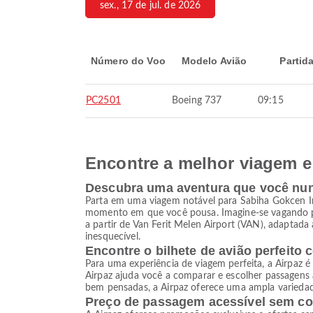
sex., 17 de jul. de 2026
Número do Voo
Modelo Avião
Partid
PC2501
Boeing 737
09:15
Encontre a melhor viagem e 
Descubra uma aventura que você nu
Parta em uma viagem notável para Sabiha Gokcen Int
momento em que você pousa. Imagine-se vagando po
a partir de Van Ferit Melen Airport (VAN), adaptada
inesquecível.
Encontre o bilhete de avião perfeito 
Para uma experiência de viagem perfeita, a Airpaz é
Airpaz ajuda você a comparar e escolher passagens
bem pensadas, a Airpaz oferece uma ampla variedade
Preço de passagem acessível sem c