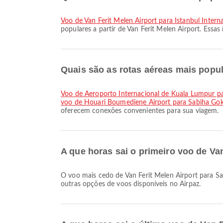
voo de Van Ferit Melen Airport para Istanbul Interna
populares a partir de Van Ferit Melen Airport. Ess
Quais são as rotas aéreas mais popul
voo de Aeroporto Internacional de Kuala Lumpur pa
voo de Houari Boumediene Airport para Sabiha Gokc
oferecem conexões convenientes para sua viagem.
A que horas sai o primeiro voo de Va
O voo mais cedo de Van Ferit Melen Airport para Sabiha Gokcen International Airport com a Pegasus Airlines parte às 08:40. Você pode conferir este horário e comparar
outras opções de voos disponíveis no Airpaz.