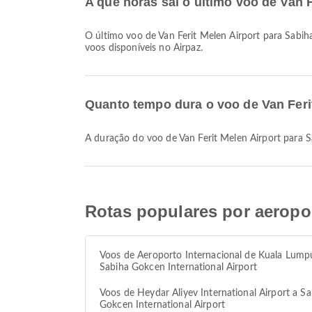
A que horas sai o último voo de Van 
O último voo de Van Ferit Melen Airport para Sabiha Gokcen International Airport com a AJet parte às 20:50. Você pode conferir este horário e comparar outras opções de
voos disponíveis no Airpaz.
Quanto tempo dura o voo de Van Ferit
A duração do voo de Van Ferit Melen Airport para
Rotas populares por aeropor
Voos de Aeroporto Internacional de Kuala Lump
Sabiha Gokcen International Airport
Voos de Heydar Aliyev International Airport a Sa
Gokcen International Airport