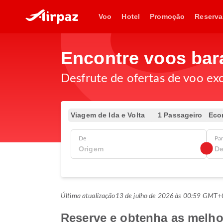
Voo
Hotel
Promoção
Reserva
Encontre voos bar
Desfrute de ofertas de voo exc
Viagem de Ida e Volta
1 Passageiro
Eco
De
Pa
Última atualização
13 de julho de 2026 às 00:59 GMT+
Reserve e obtenha as melhor