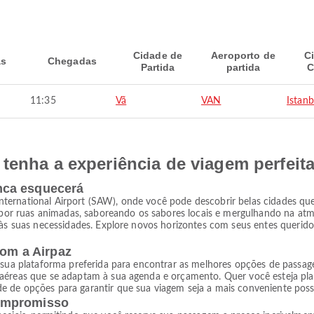
Cidade de
Aeroporto de
C
as
Chegadas
Partida
partida
C
11:35
Vã
VAN
Istanb
tenha a experiência de viagem perfeit
nca esquecerá
ernational Airport (SAW), onde você pode descobrir belas cidades que
r ruas animadas, saboreando os sabores locais e mergulhando na atmo
 às suas necessidades. Explore novos horizontes com seus entes querido
com a Airpaz
 sua plataforma preferida para encontrar as melhores opções de passage
 aéreas que se adaptam à sua agenda e orçamento. Quer você esteja pl
 de opções para garantir que sua viagem seja a mais conveniente possí
ompromisso