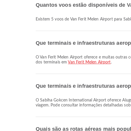
Quantos voos estão disponíveis de Va
Existem 5 voos de Van Ferit Melen Airport para Sab
Que terminais e infraestruturas aerop
O Van Ferit Melen Airport oferece e muitas outras comodidades para melhorar a sua experiência de viagem. Pode consultar informações detalhadas sobre instalações e mapas
dos terminais em
Van Ferit Melen Airport
.
Que terminais e infraestruturas aero
O Sabiha Gokcen International Airport oferece Aluguel de carros, Serviço bancário/ATM, Área de espera e muitas outras comodidades para melhorar a sua experiência de
viagem. Pode consultar informações detalhadas sobr
Quais são as rotas aéreas mais popula