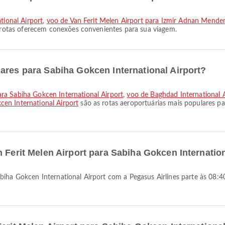
tional Airport
,
voo de Van Ferit Melen Airport para Izmir Adnan Mender
as rotas oferecem conexões convenientes para sua viagem.
ares para Sabiha Gokcen International Airport?
ra Sabiha Gokcen International Airport
,
voo de Baghdad International A
en International Airport
são as rotas aeroportuárias mais populares pa
n Ferit Melen Airport para Sabiha Gokcen Internatio