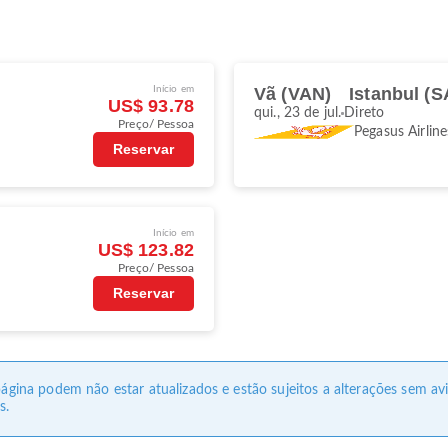
Início em
Vã (VAN)
Istanbul (
US$ 93.78
qui., 23 de jul.
Direto
Preço/ Pessoa
Pegasus Airline
Reservar
Início em
US$ 123.82
Preço/ Pessoa
Reservar
 página podem não estar atualizados e estão sujeitos a alterações sem a
s.