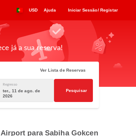
USD
Ajuda
Iniciar Sessão/ Registar
ce já a sua reserva!
Ver Lista de Reservas
Regresso
Pesquisar
ter., 11 de ago. de
2026
 Airport para Sabiha Gokcen