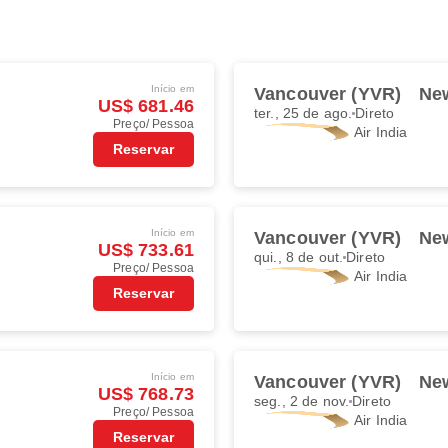
Início em
)
Vancouver (YVR)
New
US$ 681.46
ter., 25 de ago.
Direto
Preço/ Pessoa
Air India
Reservar
Início em
)
Vancouver (YVR)
New
US$ 733.61
qui., 8 de out.
Direto
Preço/ Pessoa
Air India
Reservar
Início em
)
Vancouver (YVR)
New
US$ 768.73
seg., 2 de nov.
Direto
Preço/ Pessoa
Air India
Reservar