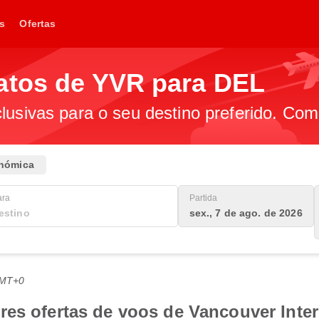
s
Ofertas
atos de YVR para DEL
lusivas para o seu destino preferido. Com
nómica
ara
Partida
sex., 7 de ago. de 2026
GMT+0
es ofertas de voos de Vancouver Intern