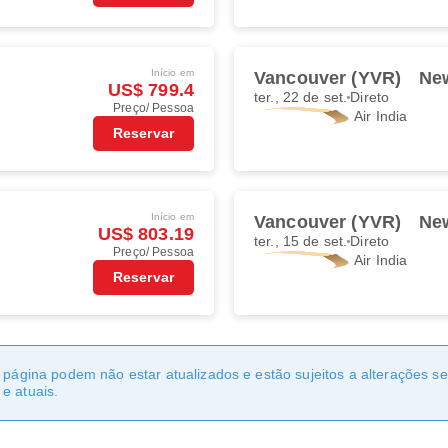
Início em
)
Vancouver (YVR)
New
US$ 799.4
ter., 22 de set.
Direto
Preço/ Pessoa
Air India
Reservar
Início em
)
Vancouver (YVR)
New
US$ 803.19
ter., 15 de set.
Direto
Preço/ Pessoa
Air India
Reservar
a página podem não estar atualizados e estão sujeitos a alterações 
e atuais.