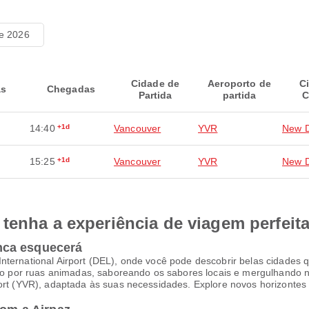
de 2026
Cidade de
Aeroporto de
C
as
Chegadas
Partida
partida
C
14:40
+1d
Vancouver
YVR
New D
15:25
+1d
Vancouver
YVR
New D
tenha a experiência de viagem perfeit
nca esquecerá
nternational Airport (DEL), onde você pode descobrir belas cidades q
por ruas animadas, saboreando os sabores locais e mergulhando na
port (YVR), adaptada às suas necessidades. Explore novos horizontes