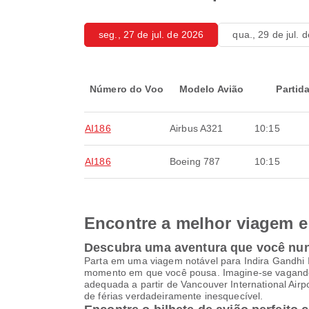
seg., 27 de jul. de 2026
qua., 29 de jul. 
Número do Voo
Modelo Avião
Partid
AI186
Airbus A321
10:15
AI186
Boeing 787
10:15
Encontre a melhor viagem e 
Descubra uma aventura que você nu
Parta em uma viagem notável para Indira Gandhi I
momento em que você pousa. Imagine-se vagando 
adequada a partir de Vancouver International Air
de férias verdadeiramente inesquecível.