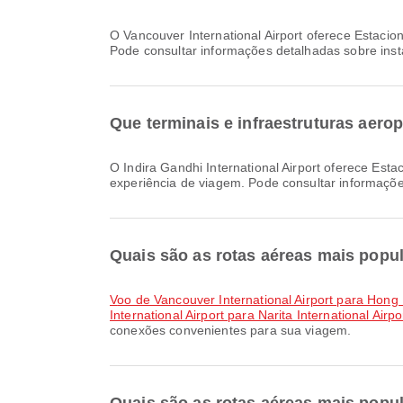
O Vancouver International Airport oferece Estacionamentos, Loja Duty Free, Sala de Oração e muitas outras comodidades para melhorar a sua experiência de viagem.
Pode consultar informações detalhadas sobre ins
Que terminais e infraestruturas aerop
O Indira Gandhi International Airport oferece Estacionamentos, Serviço de câmbio de moeda, Área para fumantes e muitas outras comodidades para melhorar a sua
experiência de viagem. Pode consultar informaçõe
Quais são as rotas aéreas mais popula
voo de Vancouver International Airport para Hong 
International Airport para Narita International Airpo
conexões convenientes para sua viagem.