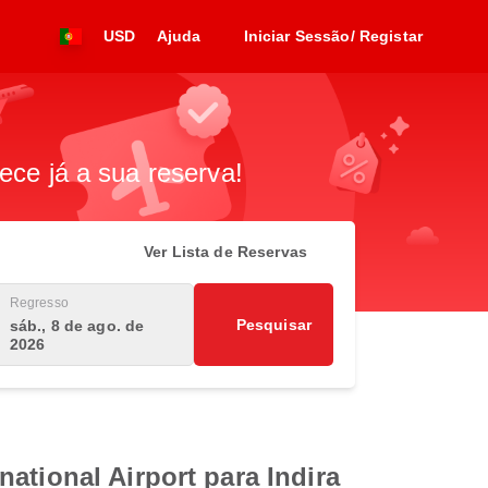
USD
Ajuda
Iniciar Sessão/ Registar
ece já a sua reserva!
Ver Lista de Reservas
Regresso
Pesquisar
sáb., 8 de ago. de
2026
ational Airport para Indira