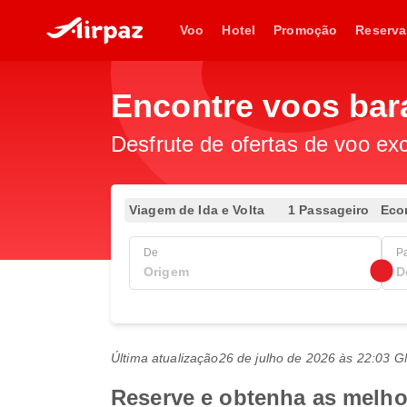
Voo
Hotel
Promoção
Reserva
Encontre voos bar
Desfrute de ofertas de voo exc
Viagem de Ida e Volta
1 Passageiro
Eco
De
P
Última atualização
26 de julho de 2026 às 22:03 
Reserve e obtenha as melhor