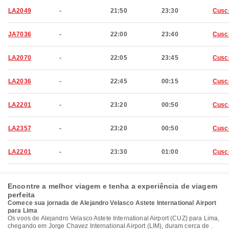
LA2049
-
21:50
23:30
Cusc
JA7036
-
22:00
23:40
Cusc
LA2070
-
22:05
23:45
Cusc
LA2036
-
22:45
00:15
Cusc
LA2201
-
23:20
00:50
Cusc
LA2357
-
23:20
00:50
Cusc
LA2201
-
23:30
01:00
Cusc
Encontre a melhor viagem e tenha a experiência de viagem
perfeita
Comece sua jornada de Alejandro Velasco Astete International Airport
para Lima
Os voos de Alejandro Velasco Astete International Airport (CUZ) para Lima,
chegando em Jorge Chavez International Airport (LIM), duram cerca de .