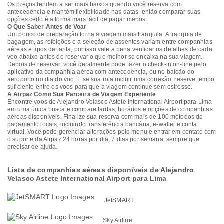
Os preços tendem a ser mais baixos quando você reserva com
antecedência e mantém flexibilidade nas datas, então comparar suas
opções cedo é a forma mais fácil de pagar menos.
O Que Saber Antes de Voar
Um pouco de preparação torna a viagem mais tranquila. A franquia de
bagagem, as refeições e a seleção de assentos variam entre companhias
aéreas e tipos de tarifa, por isso vale a pena verificar os detalhes de cada
voo abaixo antes de reservar o que melhor se encaixa na sua viagem.
Depois de reservar, você geralmente pode fazer o check-in on-line pelo
aplicativo da companhia aérea com antecedência, ou no balcão do
aeroporto no dia do voo. E se sua rota incluir uma conexão, reserve tempo
suficiente entre os voos para que a viagem continue sem estresse.
A Airpaz Como Sua Parceira de Viagem Experiente
Encontre voos de Alejandro Velasco Astete International Airport para Lima
em uma única busca e compare tarifas, horários e opções de companhias
aéreas disponíveis. Finalize sua reserva com mais de 100 métodos de
pagamento locais, incluindo transferência bancária, e-wallet e conta
virtual. Você pode gerenciar alterações pelo menu e entrar em contato com
o suporte da Airpaz 24 horas por dia, 7 dias por semana, sempre que
precisar de ajuda.
Lista de companhias aéreas disponíveis de Alejandro
Velasco Astete International Airport para Lima
JetSMART
Sky Airline