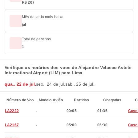
R$ 207
Mês de tarifa mais baixa
jul
Total de destinos
1
Verifique os horários dos voos de Alejandro Velasco Astete
International Airport (LIM) para Lima
qua., 22 de jul.
sex., 24 de jul.
sáb., 25 de jul.
Número do Voo
Modelo Avião
Partidas
Chegadas
C
LA2222
-
00:05
01:35
Cusc
LA2167
-
05:00
06:30
Cusc