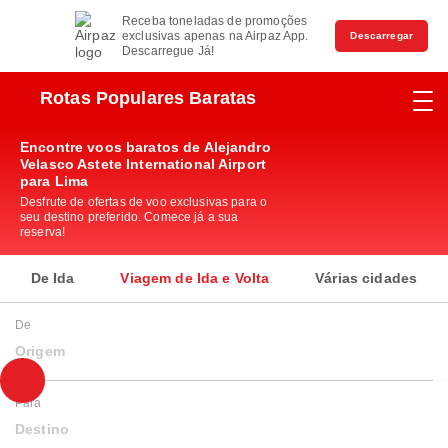
Receba toneladas de promoções
exclusivas apenas na Airpaz App.
Descarregar
Descarregue Já!
Rotas Populares Baratas
Encontre voos baratos de Alejandro
Velasco Astete International Airport
para Lima
Desfrute de ofertas de voo exclusivas para o
seu destino preferido. Comece já a sua
reserva!
De Ida
Viagem de Ida e Volta
Várias cidades
De
Origem
Para
Destino