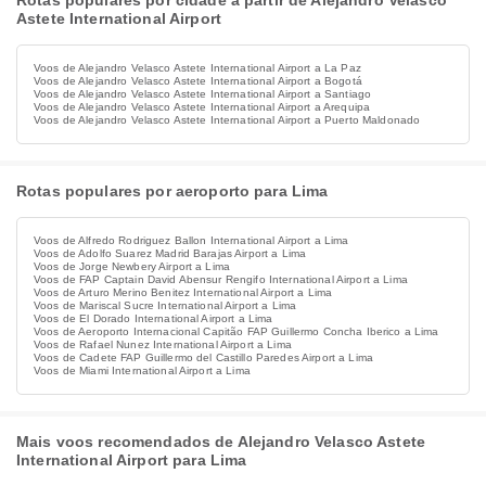
Rotas populares por cidade a partir de Alejandro Velasco
Astete International Airport
Voos de Alejandro Velasco Astete International Airport a La Paz
Voos de Alejandro Velasco Astete International Airport a Bogotá
Voos de Alejandro Velasco Astete International Airport a Santiago
Voos de Alejandro Velasco Astete International Airport a Arequipa
Voos de Alejandro Velasco Astete International Airport a Puerto Maldonado
Rotas populares por aeroporto para Lima
Voos de Alfredo Rodriguez Ballon International Airport a Lima
Voos de Adolfo Suarez Madrid Barajas Airport a Lima
Voos de Jorge Newbery Airport a Lima
Voos de FAP Captain David Abensur Rengifo International Airport a Lima
Voos de Arturo Merino Benitez International Airport a Lima
Voos de Mariscal Sucre International Airport a Lima
Voos de El Dorado International Airport a Lima
Voos de Aeroporto Internacional Capitão FAP Guillermo Concha Iberico a Lima
Voos de Rafael Nunez International Airport a Lima
Voos de Cadete FAP Guillermo del Castillo Paredes Airport a Lima
Voos de Miami International Airport a Lima
Mais voos recomendados de Alejandro Velasco Astete
International Airport para Lima