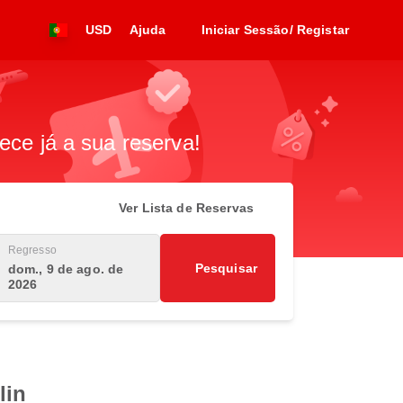
USD
Ajuda
Iniciar Sessão/ Registar
n
ece já a sua reserva!
Ver Lista de Reservas
Regresso
Pesquisar
dom., 9 de ago. de
2026
lin