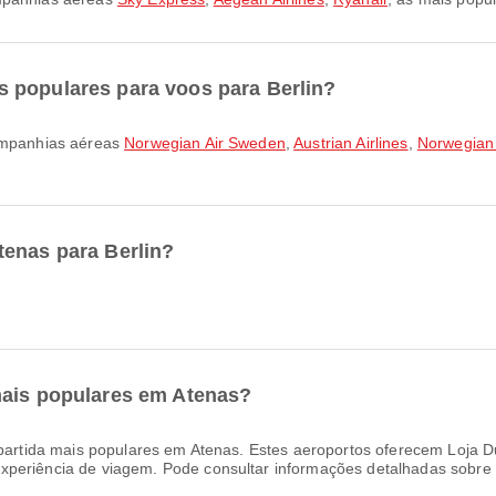
 populares para voos para Berlin?
companhias aéreas
Norwegian Air Sweden
,
Austrian Airlines
,
Norwegian 
tenas para Berlin?
mais populares em Atenas?
artida mais populares em Atenas. Estes aeroportos oferecem Loja Du
periência de viagem. Pode consultar informações detalhadas sobre a