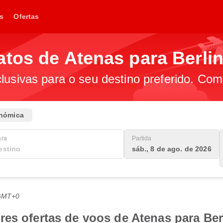
s
Ofertas
tos de Atenas para Berli
lusivas para o seu destino preferido. Com
nómica
ara
Partida
sáb., 8 de ago. de 2026
 GMT+0
es ofertas de voos de Atenas para Ber