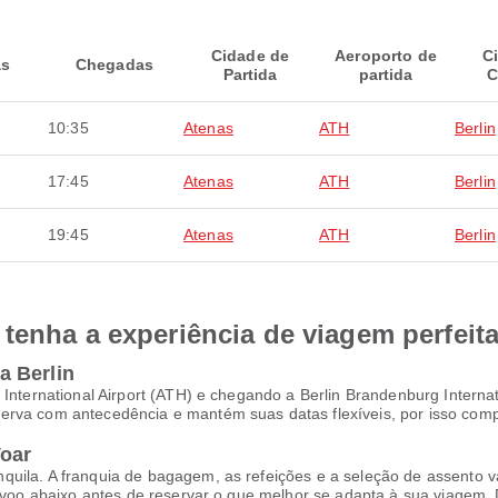
Cidade de
Aeroporto de
C
as
Chegadas
Partida
partida
C
10:35
Atenas
ATH
Berlin
17:45
Atenas
ATH
Berlin
19:45
Atenas
ATH
Berlin
tenha a experiência de viagem perfeit
a Berlin
 International Airport (ATH) e chegando a Berlin Brandenburg Interna
erva com antecedência e mantém suas datas flexíveis, por isso comp
Voar
uila. A franquia de bagagem, as refeições e a seleção de assento va
a voo abaixo antes de reservar o que melhor se adapta à sua viagem.