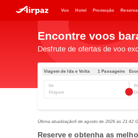
Voo
Hotel
Promoção
Reserva
Encontre voos bara
Desfrute de ofertas de voo exc
Viagem de Ida e Volta
1 Passageiro
Eco
De
P
Última atualização
6 de agosto de 2026 às 21:42
Reserve e obtenha as melhor