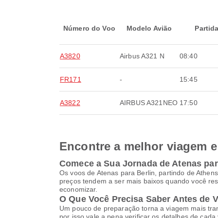
Número do Voo
Modelo Avião
Partid
A3820
Airbus A321 N
08:40
FR171
-
15:45
A3822
AIRBUS A321NEO
17:50
Encontre a melhor viagem e 
Comece a Sua Jornada de Atenas par
Os voos de Atenas para Berlin, partindo de Athens
preços tendem a ser mais baixos quando você res
economizar.
O Que Você Precisa Saber Antes de 
Um pouco de preparação torna a viagem mais tranq
por isso vale a pena verificar os detalhes de cad