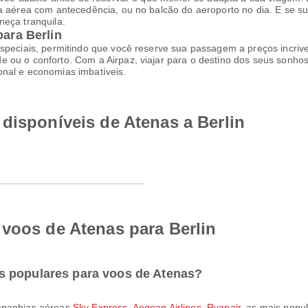
ia aérea com antecedência, ou no balcão do aeroporto no dia. E se s
neça tranquila.
para Berlin
speciais, permitindo que você reserve sua passagem a preços incrive
 ou o conforto. Com a Airpaz, viajar para o destino dos seus sonhos
onal e economias imbatíveis.
disponíveis de Atenas a Berlin
 voos de Atenas para Berlin
s populares para voos de Atenas?
ompanhias aéreas
Sky Express
,
Aegean Airlines
,
Ryanair
, as mais popu