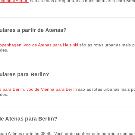
national Airport
são as rotas aeroportuárias mais populares para Ber
lares a partir de Atenas?
Copenhagen
,
voo de Atenas para Helsinki
são as rotas urbanas mais po
ades.
ulares para Berlin?
 para Berlin
,
voo de Vienna para Berlin
são as rotas urbanas mais po
ades.
de Atenas para Berlin?
ean Airlines parte às 08:40. Você pode conferir este horário e compa