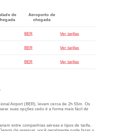
idade de
Aeroporto de
hegada
chegada
BER
Ver tarifas
BER
Ver tarifas
BER
Ver tarifas
a
tional Airport (BER), levam cerca de 2h 55m. Os
arar suas opções cedo é a forma mais fácil de
riam entre companhias aéreas e tipos de tarifa,
 Depois de reservar, você geralmente pode fazer o