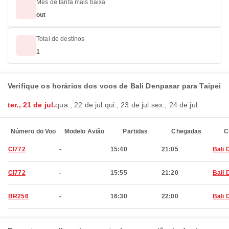
Mês de tarifa mais baixa
out
Total de destinos
1
Verifique os horários dos voos de Bali Denpasar para Taipei
ter., 21 de jul.
qua., 22 de jul.
qui., 23 de jul.
sex., 24 de jul.
Número do Voo
Modelo Avião
Partidas
Chegadas
C
CI772
-
15:40
21:05
Bali 
CI772
-
15:55
21:20
Bali 
BR256
-
16:30
22:00
Bali 