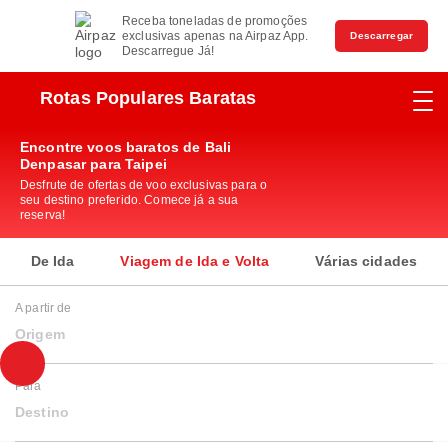
Receba toneladas de promoções
exclusivas apenas na Airpaz App.
Descarregar
Descarregue Já!
Rotas Populares Baratas
Encontre voos baratos de Bali
Denpasar para Taipei
Desfrute de ofertas de voo exclusivas para o
seu destino preferido. Comece já a sua
reserva!
De Ida
Viagem de Ida e Volta
Várias cidades
A partir de
Origem
Para
Destino