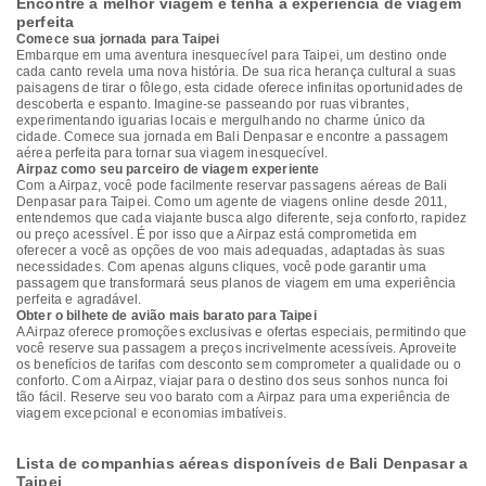
Encontre a melhor viagem e tenha a experiência de viagem
perfeita
Comece sua jornada para Taipei
Embarque em uma aventura inesquecível para Taipei, um destino onde
cada canto revela uma nova história. De sua rica herança cultural a suas
paisagens de tirar o fôlego, esta cidade oferece infinitas oportunidades de
descoberta e espanto. Imagine-se passeando por ruas vibrantes,
experimentando iguarias locais e mergulhando no charme único da
cidade. Comece sua jornada em Bali Denpasar e encontre a passagem
aérea perfeita para tornar sua viagem inesquecível.
Airpaz como seu parceiro de viagem experiente
Com a Airpaz, você pode facilmente reservar passagens aéreas de Bali
Denpasar para Taipei. Como um agente de viagens online desde 2011,
entendemos que cada viajante busca algo diferente, seja conforto, rapidez
ou preço acessível. É por isso que a Airpaz está comprometida em
oferecer a você as opções de voo mais adequadas, adaptadas às suas
necessidades. Com apenas alguns cliques, você pode garantir uma
passagem que transformará seus planos de viagem em uma experiência
perfeita e agradável.
Obter o bilhete de avião mais barato para Taipei
A Airpaz oferece promoções exclusivas e ofertas especiais, permitindo que
você reserve sua passagem a preços incrivelmente acessíveis. Aproveite
os benefícios de tarifas com desconto sem comprometer a qualidade ou o
conforto. Com a Airpaz, viajar para o destino dos seus sonhos nunca foi
tão fácil. Reserve seu voo barato com a Airpaz para uma experiência de
viagem excepcional e economias imbatíveis.
Lista de companhias aéreas disponíveis de Bali Denpasar a
Taipei