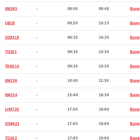
8M365
-
08:50
09:40
Bang
UB20
-
09:20
10:15
Bang
OZ9419
-
09:35
10:35
Bang
TG301
-
09:35
10:35
Bang
TK8014
-
09:35
10:35
Bang
8M336
-
10:40
11:30
Bang
8M334
-
15:40
16:30
Bang
LH9720
-
17:05
18:00
Bang
OS8621
-
17:05
18:00
Bang
TG303
-
17:05
18:00
Bang