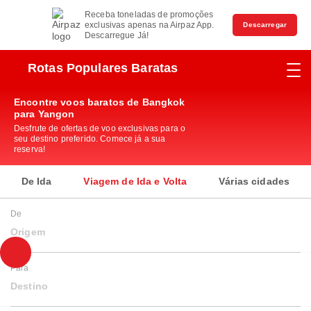
Receba toneladas de promoções
exclusivas apenas na Airpaz App.
Descarregar
Descarregue Já!
Rotas Populares Baratas
Encontre voos baratos de Bangkok
para Yangon
Desfrute de ofertas de voo exclusivas para o
seu destino preferido. Comece já a sua
reserva!
De Ida
Viagem de Ida e Volta
Várias cidades
De
Origem
Para
Destino