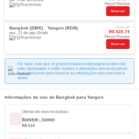
qui., 3 de set.
Direto
Preço/ Pessoa
Thai AirAsia
Reservar
Bangkok (DMK)
Yangon (RGN)
Início em
R$ 520,74
sex., 21 de ago.
Direto
Preço/ Pessoa
Thai AirAsia
Reservar
Por favor, note que os preços listados nesta página podem não
estar atualizados e estão sujeitos a alterações sem aviso prévio.
Nos esforçamos para fornecer as informações mais precisas e
atuais.
Informações do voo de Bangkok para Yangon
Ofertas de voos exclusivas
Bangkok - Yangon
R$ 514