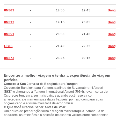
8M363
-
18:55
19:45
Bang
8M332
-
19:15
20:05
Bang
8M351
-
20:50
21:40
Bang
UB18
-
21:40
22:35
Bang
8M373
-
23:25
00:15
Bang
Encontre a melhor viagem e tenha a experiência de viagem
perfeita
Comece a Sua Jornada de Bangkok para Yangon
Os voos de Bangkok para Yangon, partindo de Suvarnabhumi Airport
(BKK) e chegando a Yangon International Airport (RGN), levam cerca de .
Os preços tendem a ser mais baixos quando você reserva com
antecedência e mantém suas datas flexíveis, por isso comparar suas
opções cedo é a forma mais fácil de economizar.
O Que Você Precisa Saber Antes de Voar
Um pouco de preparação torna a viagem mais tranquila. A franquia de
bagagem, as refeições e a seleção de assento variam entre companhias