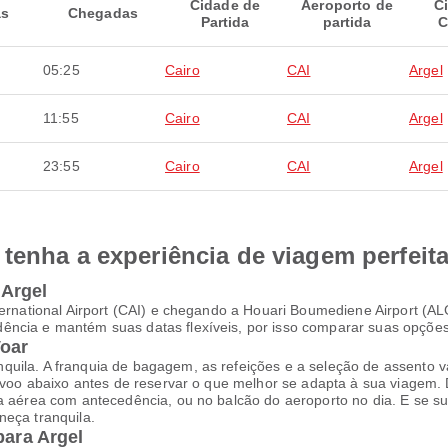
Cidade de
Aeroporto de
C
as
Chegadas
Partida
partida
C
05:25
Cairo
CAI
Argel
11:55
Cairo
CAI
Argel
23:55
Cairo
CAI
Argel
tenha a experiência de viagem perfeit
 Argel
nternational Airport (CAI) e chegando a Houari Boumediene Airport (
ncia e mantém suas datas flexíveis, por isso comparar suas opções 
Voar
uila. A franquia de bagagem, as refeições e a seleção de assento va
a voo abaixo antes de reservar o que melhor se adapta à sua viagem.
ia aérea com antecedência, ou no balcão do aeroporto no dia. E se s
neça tranquila.
para Argel