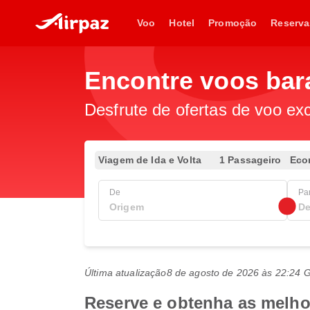
Voo
Hotel
Promoção
Reserva
Encontre voos bara
Desfrute de ofertas de voo exc
Viagem de Ida e Volta
1 Passageiro
Eco
De
Pa
Última atualização
8 de agosto de 2026 às 22:24
Reserve e obtenha as melhor