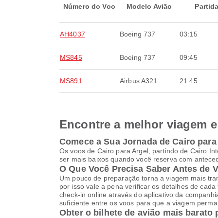
Número do Voo
Modelo Avião
Partid
AH4037
Boeing 737
03:15
MS845
Boeing 737
09:45
MS891
Airbus A321
21:45
Encontre a melhor viagem e 
Comece a Sua Jornada de Cairo para
Os voos de Cairo para Argel, partindo de Cairo I
ser mais baixos quando você reserva com antecedê
O Que Você Precisa Saber Antes de 
Um pouco de preparação torna a viagem mais tranq
por isso vale a pena verificar os detalhes de cad
check-in online através do aplicativo da companh
suficiente entre os voos para que a viagem perma
Obter o bilhete de avião mais barato 