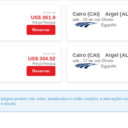
Início em
Cairo (CAI)
Argel (A
US$ 261.9
sáb., 10 de out.
Direto
Preço/ Pessoa
EgyptAir
Reservar
Início em
Cairo (CAI)
Argel (A
US$ 304.52
sáb., 17 de out.
Direto
Preço/ Pessoa
EgyptAir
Reservar
a página podem não estar atualizados e estão sujeitos a alterações 
e atuais.