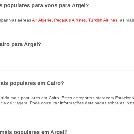
 populares para voos para Argel?
ompanhias aéreas
Air Algerie
,
Pegasus Airlines
,
Turkish Airlines
, as mai
airo para Argel?
mais populares em Cairo?
rtida mais populares em Cairo. Estes aeroportos oferecem Estacion
ia de viagem. Pode consultar informações detalhadas sobre as insta
 mais populares em Argel?