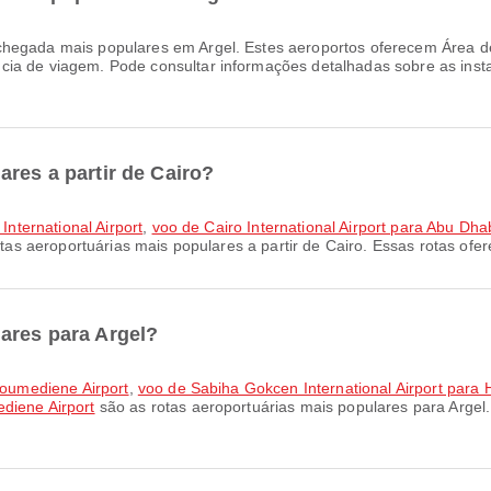
hegada mais populares em Argel. Estes aeroportos oferecem Área de
ia de viagem. Pode consultar informações detalhadas sobre as insta
ares a partir de Cairo?
 International Airport
,
voo de Cairo International Airport para Abu Dhab
tas aeroportuárias mais populares a partir de Cairo. Essas rotas o
ares para Argel?
 Boumediene Airport
,
voo de Sabiha Gokcen International Airport para
diene Airport
são as rotas aeroportuárias mais populares para Arge