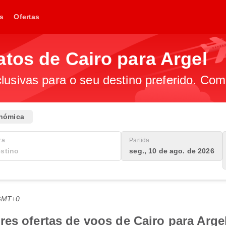
s
Ofertas
tos de Cairo para Argel
lusivas para o seu destino preferido. Com
nómica
ra
Partida
seg., 10 de ago. de 2026
 GMT+0
es ofertas de voos de Cairo para Arge