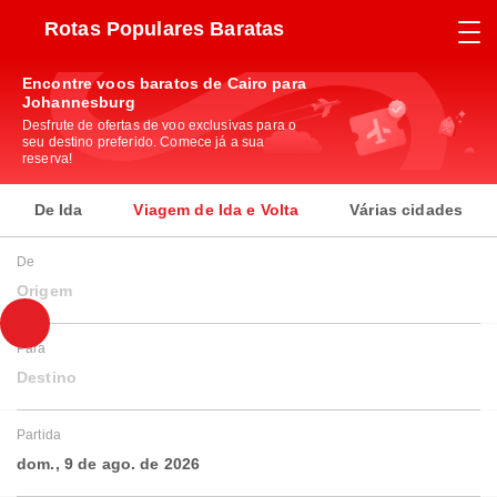
Rotas Populares Baratas
Encontre voos baratos de Cairo para
Johannesburg
Desfrute de ofertas de voo exclusivas para o
seu destino preferido. Comece já a sua
reserva!
De Ida
Viagem de Ida e Volta
Várias cidades
De
Origem
Para
Destino
Partida
dom., 9 de ago. de 2026