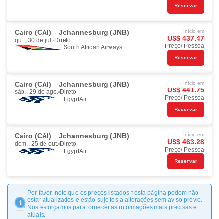
Reservar
Cairo (CAI)
Johannesburg (JNB)
Início em
US$ 437.47
qui., 30 de jul.
Direto
Preço/ Pessoa
South African Airways
Reservar
Cairo (CAI)
Johannesburg (JNB)
Início em
US$ 441.75
sáb., 29 de ago.
Direto
Preço/ Pessoa
EgyptAir
Reservar
Cairo (CAI)
Johannesburg (JNB)
Início em
US$ 463.28
dom., 25 de out.
Direto
Preço/ Pessoa
EgyptAir
Reservar
Por favor, note que os preços listados nesta página podem não
estar atualizados e estão sujeitos a alterações sem aviso prévio.
Nos esforçamos para fornecer as informações mais precisas e
atuais.