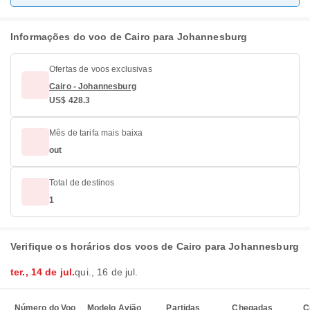
Informações do voo de Cairo para Johannesburg
Ofertas de voos exclusivas
Cairo - Johannesburg
US$ 428.3
Mês de tarifa mais baixa
out
Total de destinos
1
Verifique os horários dos voos de Cairo para Johannesburg
ter., 14 de jul.
qui., 16 de jul.
Número do Voo
Modelo Avião
Partidas
Chegadas
C