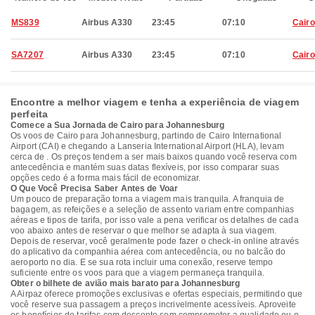
MS839
Airbus A330
23:45
07:10
Cairo
SA7207
Airbus A330
23:45
07:10
Cairo
Encontre a melhor viagem e tenha a experiência de viagem
perfeita
Comece a Sua Jornada de Cairo para Johannesburg
Os voos de Cairo para Johannesburg, partindo de Cairo International
Airport (CAI) e chegando a Lanseria International Airport (HLA), levam
cerca de . Os preços tendem a ser mais baixos quando você reserva com
antecedência e mantém suas datas flexíveis, por isso comparar suas
opções cedo é a forma mais fácil de economizar.
O Que Você Precisa Saber Antes de Voar
Um pouco de preparação torna a viagem mais tranquila. A franquia de
bagagem, as refeições e a seleção de assento variam entre companhias
aéreas e tipos de tarifa, por isso vale a pena verificar os detalhes de cada
voo abaixo antes de reservar o que melhor se adapta à sua viagem.
Depois de reservar, você geralmente pode fazer o check-in online através
do aplicativo da companhia aérea com antecedência, ou no balcão do
aeroporto no dia. E se sua rota incluir uma conexão, reserve tempo
suficiente entre os voos para que a viagem permaneça tranquila.
Obter o bilhete de avião mais barato para Johannesburg
A Airpaz oferece promoções exclusivas e ofertas especiais, permitindo que
você reserve sua passagem a preços incrivelmente acessíveis. Aproveite