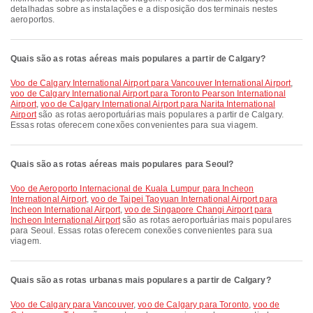
detalhadas sobre as instalações e a disposição dos terminais nestes
aeroportos.
Quais são as rotas aéreas mais populares a partir de Calgary?
voo de Calgary International Airport para Vancouver International Airport
,
voo de Calgary International Airport para Toronto Pearson International
Airport
,
voo de Calgary International Airport para Narita International
Airport
são as rotas aeroportuárias mais populares a partir de Calgary.
Essas rotas oferecem conexões convenientes para sua viagem.
Quais são as rotas aéreas mais populares para Seoul?
voo de Aeroporto Internacional de Kuala Lumpur para Incheon
International Airport
,
voo de Taipei Taoyuan International Airport para
Incheon International Airport
,
voo de Singapore Changi Airport para
Incheon International Airport
são as rotas aeroportuárias mais populares
para Seoul. Essas rotas oferecem conexões convenientes para sua
viagem.
Quais são as rotas urbanas mais populares a partir de Calgary?
voo de Calgary para Vancouver
,
voo de Calgary para Toronto
,
voo de