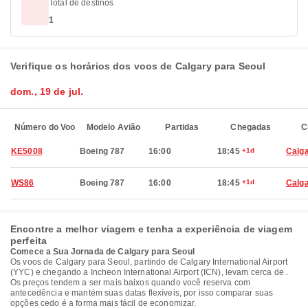
Total de destinos
1
Verifique os horários dos voos de Calgary para Seoul
dom., 19 de jul.
Número do Voo
Modelo Avião
Partidas
Chegadas
C
KE5008
Boeing 787
16:00
18:45
+1d
Calg
WS86
Boeing 787
16:00
18:45
+1d
Calg
Encontre a melhor viagem e tenha a experiência de viagem
perfeita
Comece a Sua Jornada de Calgary para Seoul
Os voos de Calgary para Seoul, partindo de Calgary International Airport
(YYC) e chegando a Incheon International Airport (ICN), levam cerca de .
Os preços tendem a ser mais baixos quando você reserva com
antecedência e mantém suas datas flexíveis, por isso comparar suas
opções cedo é a forma mais fácil de economizar.