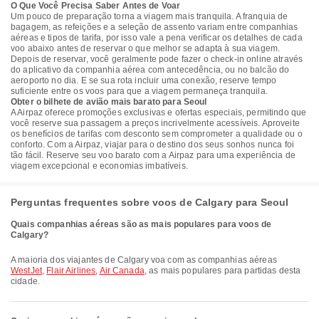
O Que Você Precisa Saber Antes de Voar
Um pouco de preparação torna a viagem mais tranquila. A franquia de
bagagem, as refeições e a seleção de assento variam entre companhias
aéreas e tipos de tarifa, por isso vale a pena verificar os detalhes de cada
voo abaixo antes de reservar o que melhor se adapta à sua viagem.
Depois de reservar, você geralmente pode fazer o check-in online através
do aplicativo da companhia aérea com antecedência, ou no balcão do
aeroporto no dia. E se sua rota incluir uma conexão, reserve tempo
suficiente entre os voos para que a viagem permaneça tranquila.
Obter o bilhete de avião mais barato para Seoul
A Airpaz oferece promoções exclusivas e ofertas especiais, permitindo que
você reserve sua passagem a preços incrivelmente acessíveis. Aproveite
os benefícios de tarifas com desconto sem comprometer a qualidade ou o
conforto. Com a Airpaz, viajar para o destino dos seus sonhos nunca foi
tão fácil. Reserve seu voo barato com a Airpaz para uma experiência de
viagem excepcional e economias imbatíveis.
Perguntas frequentes sobre voos de Calgary para Seoul
Quais companhias aéreas são as mais populares para voos de
Calgary?
A maioria dos viajantes de Calgary voa com as companhias aéreas
WestJet
,
Flair Airlines
,
Air Canada
, as mais populares para partidas desta
cidade.