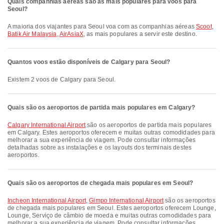
Quais companhias aéreas são as mais populares para voos para
Seoul?
A maioria dos viajantes para Seoul voa com as companhias aéreas
Scoot
,
Batik Air Malaysia
,
AirAsiaX
, as mais populares a servir este destino.
Quantos voos estão disponíveis de Calgary para Seoul?
Existem 2 voos de Calgary para Seoul.
Quais são os aeroportos de partida mais populares em Calgary?
Calgary International Airport
são os aeroportos de partida mais populares
em Calgary. Estes aeroportos oferecem e muitas outras comodidades para
melhorar a sua experiência de viagem. Pode consultar informações
detalhadas sobre as instalações e os layouts dos terminais destes
aeroportos.
Quais são os aeroportos de chegada mais populares em Seoul?
Incheon International Airport
,
Gimpo International Airport
são os aeroportos
de chegada mais populares em Seoul. Estes aeroportos oferecem Lounge,
Lounge, Serviço de câmbio de moeda e muitas outras comodidades para
melhorar a sua experiência de viagem. Pode consultar informações