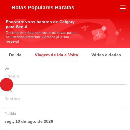
Rotas Populares Baratas
Encontre voos baratos de Calgary
para Seoul
Desfrute de ofertas de voo exclusivas para o
seu destino preferido. Comece já a sua
reserva!
De Ida
Viagem de Ida e Volta
Várias cidades
De
Origem
Para
Destino
Partida
seg., 10 de ago. de 2026