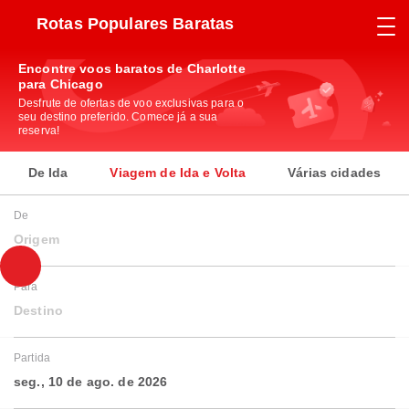
Rotas Populares Baratas
Encontre voos baratos de Charlotte
para Chicago
Desfrute de ofertas de voo exclusivas para o
seu destino preferido. Comece já a sua
reserva!
De Ida
Viagem de Ida e Volta
Várias cidades
De
Origem
Para
Destino
Partida
seg., 10 de ago. de 2026