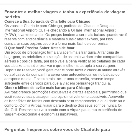
Encontre a melhor viagem e tenha a experiência de viagem
perfeita
Comece a Sua Jornada de Charlotte para Chicago
Os voos de Charlotte para Chicago, partindo de Charlotte Douglas
International Airport (CLT) e chegando a O'Hare International Airport
(MDW), levam cerca de . Os preços tendem a ser mais baixos quando você
reserva com antecedência e mantém suas datas flexíveis, por isso
comparar suas opções cedo é a forma mais fácil de economizar.
O Que Você Precisa Saber Antes de Voar
Um pouco de preparação torna a viagem mais tranquila. A franquia de
bagagem, as refeições e a seleção de assento variam entre companhias
aéreas e tipos de tarifa, por isso vale a pena verificar os detalhes de cada
voo abaixo antes de reservar o que melhor se adapta à sua viagem.
Depois de reservar, você geralmente pode fazer o check-in online através
do aplicativo da companhia aérea com antecedência, ou no balcão do
aeroporto no dia. E se sua rota incluir uma conexão, reserve tempo
suficiente entre os voos para que a viagem permaneça tranquila.
Obter o bilhete de avião mais barato para Chicago
A Airpaz oferece promoções exclusivas e ofertas especiais, permitindo que
você reserve sua passagem a preços incrivelmente acessíveis. Aproveite
os benefícios de tarifas com desconto sem comprometer a qualidade ou o
conforto. Com a Airpaz, viajar para o destino dos seus sonhos nunca foi
tão fácil. Reserve seu voo barato com a Airpaz para uma experiência de
viagem excepcional e economias imbatíveis.
Perguntas frequentes sobre voos de Charlotte para