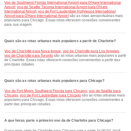
voo de Southwest Florida International Airport para O'Hare International
Airport
,
voo de Seattle Tacoma International Airport para O'Hare
International Airport
,
voo de Fort Lauderdale Hollywood International
Airport para O'Hare International Airport
são as rotas aeroportuárias mais
populares para Chicago. Essas rotas oferecem conexões convenientes
para sua viagem.
Quais são as rotas urbanas mais populares a partir de Charlotte?
voo de Charlotte para Nova Iorque
,
voo de Charlotte para Los Angeles
,
voo de Charlotte para Toronto
são as rotas urbanas mais populares a partir
de Charlotte. Essas rotas oferecem conexões convenientes a partir das
principais cidades.
Quais são as rotas urbanas mais populares para Chicago?
voo de Fort Myers Southwest Florida para Chicago
,
voo de Seattle para
Chicago
,
voo de Fort Lauderdale para Chicago
são as rotas urbanas mais
populares para Chicago. Essas rotas oferecem conexões convenientes a
partir das principais cidades.
A que horas parte o primeiro voo da de Charlotte para Chicago?
O voo mais cedo de Charlotte para Chicago com a parte às 00:00. Você