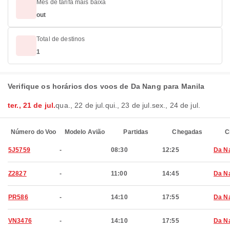
Mês de tarifa mais baixa
out
Total de destinos
1
Verifique os horários dos voos de Da Nang para Manila
ter., 21 de jul.
qua., 22 de jul.
qui., 23 de jul.
sex., 24 de jul.
Número do Voo
Modelo Avião
Partidas
Chegadas
C
5J5759
-
08:30
12:25
Da N
Z2827
-
11:00
14:45
Da N
PR586
-
14:10
17:55
Da N
VN3476
-
14:10
17:55
Da N