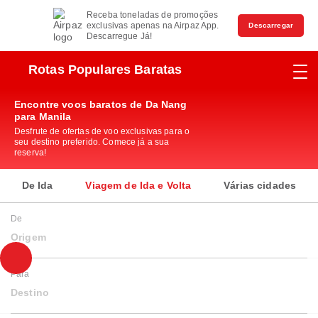
Receba toneladas de promoções
exclusivas apenas na Airpaz App.
Descarregar
Descarregue Já!
Rotas Populares Baratas
Encontre voos baratos de Da Nang
para Manila
Desfrute de ofertas de voo exclusivas para o
seu destino preferido. Comece já a sua
reserva!
De Ida
Viagem de Ida e Volta
Várias cidades
De
Origem
Para
Destino