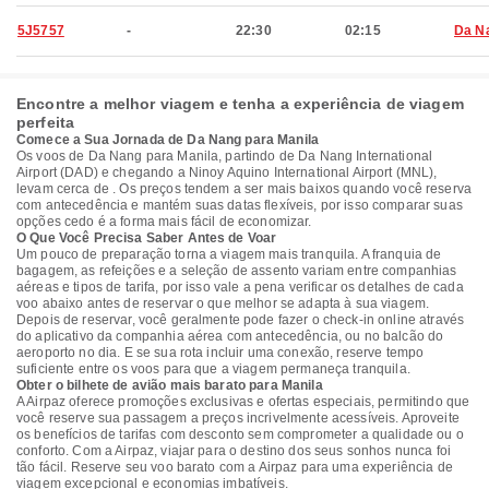
5J5757
-
22:30
02:15
Da N
Encontre a melhor viagem e tenha a experiência de viagem
perfeita
Comece a Sua Jornada de Da Nang para Manila
Os voos de Da Nang para Manila, partindo de Da Nang International
Airport (DAD) e chegando a Ninoy Aquino International Airport (MNL),
levam cerca de . Os preços tendem a ser mais baixos quando você reserva
com antecedência e mantém suas datas flexíveis, por isso comparar suas
opções cedo é a forma mais fácil de economizar.
O Que Você Precisa Saber Antes de Voar
Um pouco de preparação torna a viagem mais tranquila. A franquia de
bagagem, as refeições e a seleção de assento variam entre companhias
aéreas e tipos de tarifa, por isso vale a pena verificar os detalhes de cada
voo abaixo antes de reservar o que melhor se adapta à sua viagem.
Depois de reservar, você geralmente pode fazer o check-in online através
do aplicativo da companhia aérea com antecedência, ou no balcão do
aeroporto no dia. E se sua rota incluir uma conexão, reserve tempo
suficiente entre os voos para que a viagem permaneça tranquila.
Obter o bilhete de avião mais barato para Manila
A Airpaz oferece promoções exclusivas e ofertas especiais, permitindo que
você reserve sua passagem a preços incrivelmente acessíveis. Aproveite
os benefícios de tarifas com desconto sem comprometer a qualidade ou o
conforto. Com a Airpaz, viajar para o destino dos seus sonhos nunca foi
tão fácil. Reserve seu voo barato com a Airpaz para uma experiência de
viagem excepcional e economias imbatíveis.