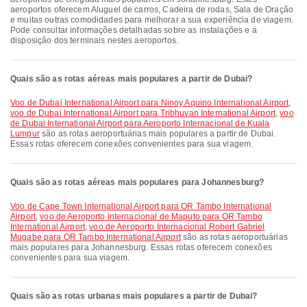
aeroportos oferecem Aluguel de carros, Cadeira de rodas, Sala de Oração
e muitas outras comodidades para melhorar a sua experiência de viagem.
Pode consultar informações detalhadas sobre as instalações e a
disposição dos terminais nestes aeroportos.
Quais são as rotas aéreas mais populares a partir de Dubai?
voo de Dubai International Airport para Ninoy Aquino International Airport
,
voo de Dubai International Airport para Tribhuvan International Airport
,
voo
de Dubai International Airport para Aeroporto Internacional de Kuala
Lumpur
são as rotas aeroportuárias mais populares a partir de Dubai.
Essas rotas oferecem conexões convenientes para sua viagem.
Quais são as rotas aéreas mais populares para Johannesburg?
voo de Cape Town International Airport para OR Tambo International
Airport
,
voo de Aeroporto Internacional de Maputo para OR Tambo
International Airport
,
voo de Aeroporto Internacional Robert Gabriel
Mugabe para OR Tambo International Airport
são as rotas aeroportuárias
mais populares para Johannesburg. Essas rotas oferecem conexões
convenientes para sua viagem.
Quais são as rotas urbanas mais populares a partir de Dubai?