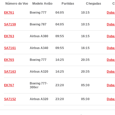
Número do Voo
Modelo Avião
Partidas
Chegadas
C
EK761
Boeing 777
04:05
10:15
Duba
SA7159
Boeing 787
04:05
10:15
Duba
EK763
Airbus A380
09:55
16:15
Duba
SA7161
Airbus A340
09:55
16:15
Duba
EK765
Boeing 777
14:25
20:35
Duba
SA7163
Airbus A320
14:25
20:35
Duba
Boeing 777-
EK767
23:20
05:30
Duba
300er
SA7152
Airbus A320
23:20
05:30
Duba