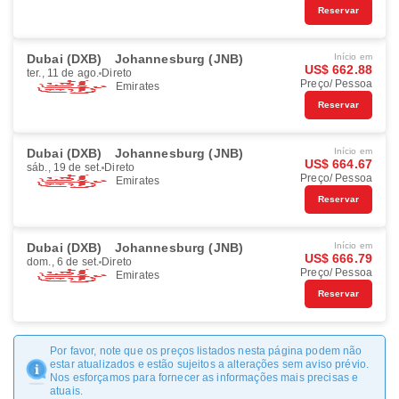
Reservar
Dubai (DXB)
Johannesburg (JNB)
Início em
US$ 662.88
ter., 11 de ago.
Direto
Preço/ Pessoa
Emirates
Reservar
Dubai (DXB)
Johannesburg (JNB)
Início em
US$ 664.67
sáb., 19 de set.
Direto
Preço/ Pessoa
Emirates
Reservar
Dubai (DXB)
Johannesburg (JNB)
Início em
US$ 666.79
dom., 6 de set.
Direto
Preço/ Pessoa
Emirates
Reservar
Por favor, note que os preços listados nesta página podem não
estar atualizados e estão sujeitos a alterações sem aviso prévio.
Nos esforçamos para fornecer as informações mais precisas e
atuais.