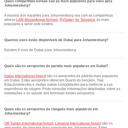
Quais companhias aéreas são as mais populares para voos para
Johannesburg?
A maioria dos viajantes para Johannesburg voa com as companhias
aéreas
LAM Mozambique Airlines
,
FlySafair
,
Air Tanzania
, as mais
populares a servir este destino.
Quantos voos estão disponíveis de Dubai para Johannesburg?
Existem 8 voos de Dubai para Johannesburg.
Quais são os aeroportos de partida mais populares em Dubai?
Dubai International Airport
são os aeroportos de partida mais populares
em Dubai. Estes aeroportos oferecem Quarto do berçário, Táxi,
Estacionamentos e muitas outras comodidades para melhorar a sua
experiência de viagem. Pode consultar informações detalhadas sobre as
instalações e os layouts dos terminais destes aeroportos.
Quais são os aeroportos de chegada mais populares em
Johannesburg?
OR Tambo International Airport
,
Lanseria International Airport
são os
aeroportos de chegada mais populares em Johannesburg. Estes