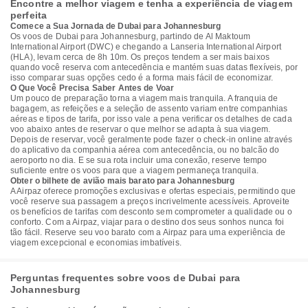
Encontre a melhor viagem e tenha a experiência de viagem
perfeita
Comece a Sua Jornada de Dubai para Johannesburg
Os voos de Dubai para Johannesburg, partindo de Al Maktoum
International Airport (DWC) e chegando a Lanseria International Airport
(HLA), levam cerca de 8h 10m. Os preços tendem a ser mais baixos
quando você reserva com antecedência e mantém suas datas flexíveis, por
isso comparar suas opções cedo é a forma mais fácil de economizar.
O Que Você Precisa Saber Antes de Voar
Um pouco de preparação torna a viagem mais tranquila. A franquia de
bagagem, as refeições e a seleção de assento variam entre companhias
aéreas e tipos de tarifa, por isso vale a pena verificar os detalhes de cada
voo abaixo antes de reservar o que melhor se adapta à sua viagem.
Depois de reservar, você geralmente pode fazer o check-in online através
do aplicativo da companhia aérea com antecedência, ou no balcão do
aeroporto no dia. E se sua rota incluir uma conexão, reserve tempo
suficiente entre os voos para que a viagem permaneça tranquila.
Obter o bilhete de avião mais barato para Johannesburg
A Airpaz oferece promoções exclusivas e ofertas especiais, permitindo que
você reserve sua passagem a preços incrivelmente acessíveis. Aproveite
os benefícios de tarifas com desconto sem comprometer a qualidade ou o
conforto. Com a Airpaz, viajar para o destino dos seus sonhos nunca foi
tão fácil. Reserve seu voo barato com a Airpaz para uma experiência de
viagem excepcional e economias imbatíveis.
Perguntas frequentes sobre voos de Dubai para
Johannesburg