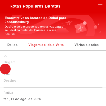
Rotas Populares Baratas
Encontre voos baratos de Dubai para
Johannesburg
Desfrute de ofertas de voo exclusivas para o
seu destino preferido. Comece já a sua
reserva!
De Ida
Viagem de Ida e Volta
Várias cidades
De
Origem
Para
Destino
Partida
ter., 11 de ago. de 2026