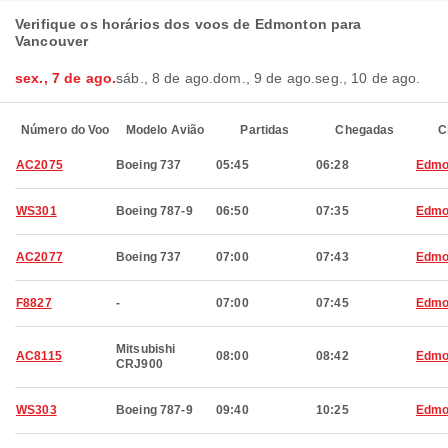
Verifique os horários dos voos de Edmonton para
Vancouver
sex., 7 de ago.
sáb., 8 de ago.
dom., 9 de ago.
seg., 10 de ago.
Número do Voo
Modelo Avião
Partidas
Chegadas
C
AC2075
Boeing 737
05:45
06:28
Edmo
WS301
Boeing 787-9
06:50
07:35
Edmo
AC2077
Boeing 737
07:00
07:43
Edmo
F8827
-
07:00
07:45
Edmo
Mitsubishi
AC8115
08:00
08:42
Edmo
CRJ900
WS303
Boeing 787-9
09:40
10:25
Edmo