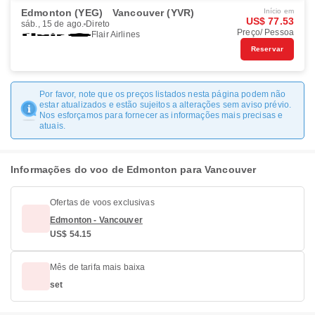
Edmonton (YEG)
Vancouver (YVR)
Início em
US$ 77.53
sáb., 15 de ago.
Direto
Preço/ Pessoa
Flair Airlines
Reservar
Por favor, note que os preços listados nesta página podem não
estar atualizados e estão sujeitos a alterações sem aviso prévio.
Nos esforçamos para fornecer as informações mais precisas e
atuais.
Informações do voo de Edmonton para Vancouver
Ofertas de voos exclusivas
Edmonton - Vancouver
US$ 54.15
Mês de tarifa mais baixa
set