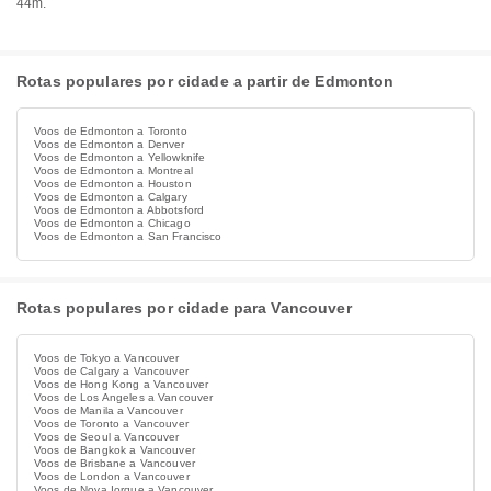
44m.
Rotas populares por cidade a partir de Edmonton
Voos de Edmonton a Toronto
Voos de Edmonton a Denver
Voos de Edmonton a Yellowknife
Voos de Edmonton a Montreal
Voos de Edmonton a Houston
Voos de Edmonton a Calgary
Voos de Edmonton a Abbotsford
Voos de Edmonton a Chicago
Voos de Edmonton a San Francisco
Rotas populares por cidade para Vancouver
Voos de Tokyo a Vancouver
Voos de Calgary a Vancouver
Voos de Hong Kong a Vancouver
Voos de Los Angeles a Vancouver
Voos de Manila a Vancouver
Voos de Toronto a Vancouver
Voos de Seoul a Vancouver
Voos de Bangkok a Vancouver
Voos de Brisbane a Vancouver
Voos de London a Vancouver
Voos de Nova Iorque a Vancouver