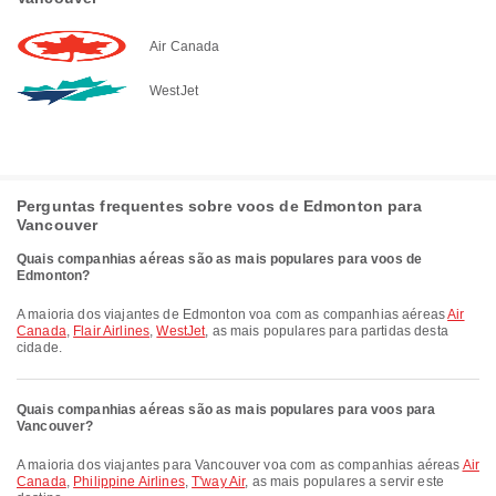
Air Canada
WestJet
Perguntas frequentes sobre voos de Edmonton para
Vancouver
Quais companhias aéreas são as mais populares para voos de
Edmonton?
A maioria dos viajantes de Edmonton voa com as companhias aéreas
Air
Canada
,
Flair Airlines
,
WestJet
, as mais populares para partidas desta
cidade.
Quais companhias aéreas são as mais populares para voos para
Vancouver?
A maioria dos viajantes para Vancouver voa com as companhias aéreas
Air
Canada
,
Philippine Airlines
,
T'way Air
, as mais populares a servir este