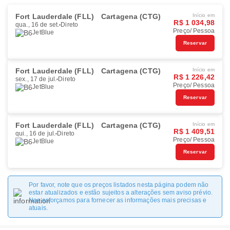
Fort Lauderdale (FLL)
Cartagena (CTG)
Início em
R$ 1 034,98
qua., 16 de set.
Direto
Preço/ Pessoa
JetBlue
Reservar
Fort Lauderdale (FLL)
Cartagena (CTG)
Início em
R$ 1 226,42
sex., 17 de jul.
Direto
Preço/ Pessoa
JetBlue
Reservar
Fort Lauderdale (FLL)
Cartagena (CTG)
Início em
R$ 1 409,51
qui., 16 de jul.
Direto
Preço/ Pessoa
JetBlue
Reservar
Por favor, note que os preços listados nesta página podem não
estar atualizados e estão sujeitos a alterações sem aviso prévio.
Nos esforçamos para fornecer as informações mais precisas e
atuais.