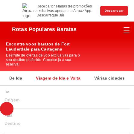
Receba toneladas de promoções
exclusivas apenas na Airpaz App.
Descarregar
Descarregue Já!
Rotas Populares Baratas
Encontre voos baratos de Fort
Lauderdale para Cartagena
Desfrute de ofertas de voo exclusivas para o
seu destino preferido. Comece já a sua
reserva!
De Ida
Viagem de Ida e Volta
Várias cidades
De
Origem
Para
Destino