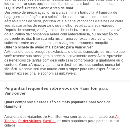
isso comparar suas opções cedo é a forma mais fácil de economizar.
O Que Você Precisa Saber Antes de Voar
Um pouco de preparação torna a viagem mais tranquila. A franquia de
bagagem, as refeições e a seleção de assento variam entre companhias
aéreas e tipos de tarifa, por isso vale a pena verificar os detalhes de cada
voo abaixo antes de reservar o que melhor se adapta à sua viagem.
Depois de reservar, você geralmente pode fazer o check-in online através
do aplicativo da companhia aérea com antecedência, ou no balcão do
aeroporto no dia. E se sua rota incluir uma conexão, reserve tempo
suficiente entre os voos para que a viagem permaneça tranquila.
Obter o bilhete de avião mais barato para Vancouver
A Airpaz oferece promoções exclusivas e ofertas especiais, permitindo que
você reserve sua passagem a preços incrivelmente acessíveis. Aproveite
os benefícios de tarifas com desconto sem comprometer a qualidade ou o
conforto. Com a Airpaz, viajar para o destino dos seus sonhos nunca foi
tão fácil. Reserve seu voo barato com a Airpaz para uma experiência de
viagem excepcional e economias imbatíveis.
Perguntas frequentes sobre voos de Hamilton para
Vancouver
Quais companhias aéreas são as mais populares para voos de
Hamilton?
A maioria dos viajantes de Hamilton voa com as companhias aéreas
Air
Transat
,
Porter Airlines
,
WestJet
, as mais populares para partidas desta
cidade.