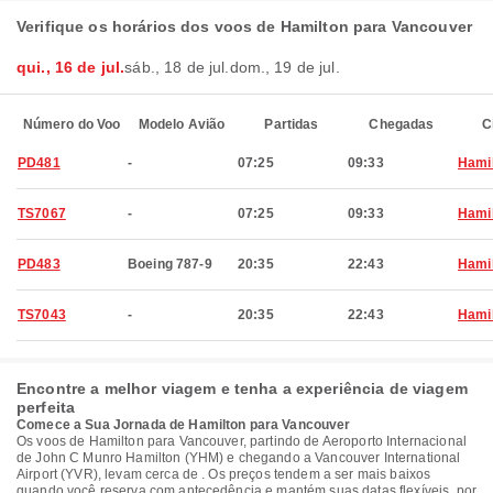
Verifique os horários dos voos de Hamilton para Vancouver
qui., 16 de jul.
sáb., 18 de jul.
dom., 19 de jul.
Número do Voo
Modelo Avião
Partidas
Chegadas
C
PD481
-
07:25
09:33
Hami
TS7067
-
07:25
09:33
Hami
PD483
Boeing 787-9
20:35
22:43
Hami
TS7043
-
20:35
22:43
Hami
Encontre a melhor viagem e tenha a experiência de viagem
perfeita
Comece a Sua Jornada de Hamilton para Vancouver
Os voos de Hamilton para Vancouver, partindo de Aeroporto Internacional
de John C Munro Hamilton (YHM) e chegando a Vancouver International
Airport (YVR), levam cerca de . Os preços tendem a ser mais baixos
quando você reserva com antecedência e mantém suas datas flexíveis, por