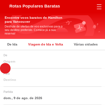
Rotas Populares Baratas
Encontre voos baratos de Hamilton
para Vancouver
Desfrute de ofertas de voo exclusivas para o
seu destino preferido. Comece já a sua
reserva!
De Ida
Viagem de Ida e Volta
Várias cidades
De
Origem
Para
Destino
Partida
dom., 9 de ago. de 2026