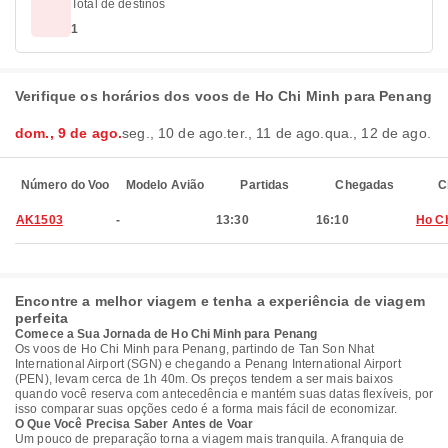
Total de destinos
1
Verifique os horários dos voos de Ho Chi Minh para Penang
dom., 9 de ago.
seg., 10 de ago.
ter., 11 de ago.
qua., 12 de ago.
Número do Voo
Modelo Avião
Partidas
Chegadas
C
AK1503
-
13:30
16:10
Ho Ch
Encontre a melhor viagem e tenha a experiência de viagem
perfeita
Comece a Sua Jornada de Ho Chi Minh para Penang
Os voos de Ho Chi Minh para Penang, partindo de Tan Son Nhat
International Airport (SGN) e chegando a Penang International Airport
(PEN), levam cerca de 1h 40m. Os preços tendem a ser mais baixos
quando você reserva com antecedência e mantém suas datas flexíveis, por
isso comparar suas opções cedo é a forma mais fácil de economizar.
O Que Você Precisa Saber Antes de Voar
Um pouco de preparação torna a viagem mais tranquila. A franquia de