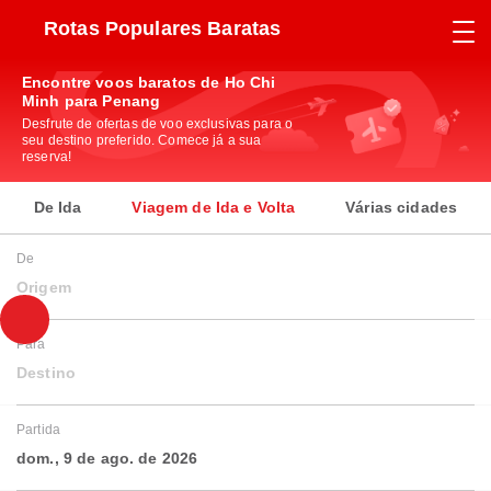
Rotas Populares Baratas
Encontre voos baratos de Ho Chi
Minh para Penang
Desfrute de ofertas de voo exclusivas para o
seu destino preferido. Comece já a sua
reserva!
De Ida
Viagem de Ida e Volta
Várias cidades
De
Origem
Para
Destino
Partida
dom., 9 de ago. de 2026