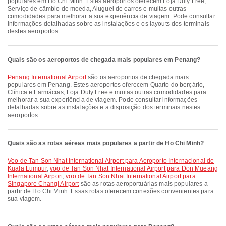
populares em Ho Chi Minh. Estes aeroportos oferecem Loja Duty Free,
Serviço de câmbio de moeda, Aluguel de carros e muitas outras
comodidades para melhorar a sua experiência de viagem. Pode consultar
informações detalhadas sobre as instalações e os layouts dos terminais
destes aeroportos.
Quais são os aeroportos de chegada mais populares em Penang?
Penang International Airport
são os aeroportos de chegada mais
populares em Penang. Estes aeroportos oferecem Quarto do berçário,
Clínica e Farmácias, Loja Duty Free e muitas outras comodidades para
melhorar a sua experiência de viagem. Pode consultar informações
detalhadas sobre as instalações e a disposição dos terminais nestes
aeroportos.
Quais são as rotas aéreas mais populares a partir de Ho Chi Minh?
voo de Tan Son Nhat International Airport para Aeroporto Internacional de
Kuala Lumpur
,
voo de Tan Son Nhat International Airport para Don Mueang
International Airport
,
voo de Tan Son Nhat International Airport para
Singapore Changi Airport
são as rotas aeroportuárias mais populares a
partir de Ho Chi Minh. Essas rotas oferecem conexões convenientes para
sua viagem.