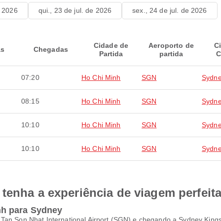
e 2026
qui., 23 de jul. de 2026
sex., 24 de jul. de 2026
Cidade de
Aeroporto de
C
as
Chegadas
Partida
partida
C
07:20
Ho Chi Minh
SGN
Sydn
08:15
Ho Chi Minh
SGN
Sydn
10:10
Ho Chi Minh
SGN
Sydn
10:10
Ho Chi Minh
SGN
Sydn
tenha a experiência de viagem perfeit
nh para Sydney
Tan Son Nhat International Airport (SGN) e chegando a Sydney Kingsf