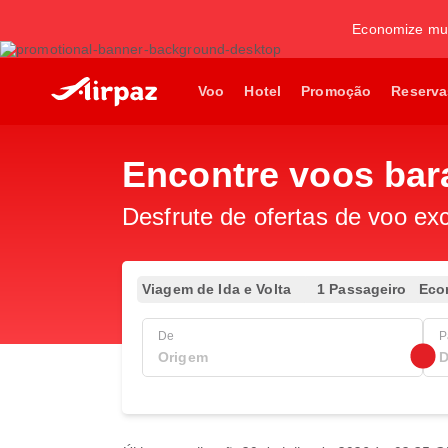
Economize mui
Voo
Hotel
Promoção
Reserva
Encontre voos bar
Desfrute de ofertas de voo exc
Viagem de Ida e Volta
1 Passageiro
Eco
De
P