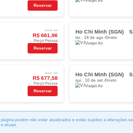
Vietjet Air
Reservar
Início em
Ho Chi Minh (SGN)
S
R$ 661,96
ter., 18 de ago.
Direto
Preço/ Pessoa
Vietjet Air
Reservar
Início em
Ho Chi Minh (SGN)
S
R$ 677,58
qui., 10 de set.
Direto
Preço/ Pessoa
Vietjet Air
Reservar
a página podem não estar atualizados e estão sujeitos a alterações 
e atuais.