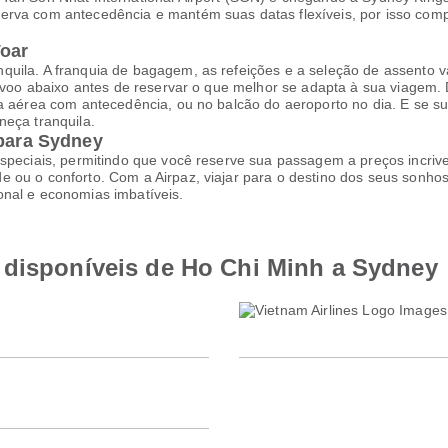
erva com antecedência e mantém suas datas flexíveis, por isso comp
Voar
uila. A franquia de bagagem, as refeições e a seleção de assento va
a voo abaixo antes de reservar o que melhor se adapta à sua viagem.
ia aérea com antecedência, ou no balcão do aeroporto no dia. E se s
neça tranquila.
 para Sydney
speciais, permitindo que você reserve sua passagem a preços incrive
 ou o conforto. Com a Airpaz, viajar para o destino dos seus sonhos
onal e economias imbatíveis.
 disponíveis de Ho Chi Minh a Sydney