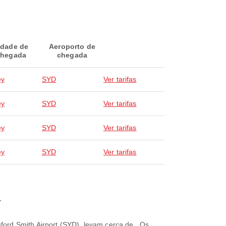
idade de
Aeroporto de
hegada
chegada
ey
SYD
Ver tarifas
ey
SYD
Ver tarifas
ey
SYD
Ver tarifas
ey
SYD
Ver tarifas
a
ord Smith Airport (SYD), levam cerca de . Os