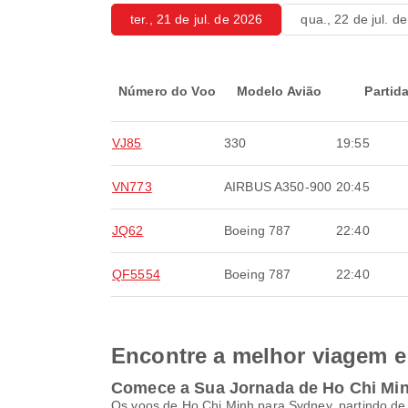
ter., 21 de jul. de 2026
qua., 22 de jul. d
Número do Voo
Modelo Avião
Partid
VJ85
330
19:55
VN773
AIRBUS A350-900
20:45
JQ62
Boeing 787
22:40
QF5554
Boeing 787
22:40
Encontre a melhor viagem e 
Comece a Sua Jornada de Ho Chi Mi
Os voos de Ho Chi Minh para Sydney, partindo de 