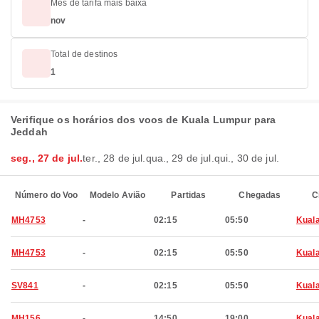
Mês de tarifa mais baixa
nov
Total de destinos
1
Verifique os horários dos voos de Kuala Lumpur para
Jeddah
seg., 27 de jul.
ter., 28 de jul.
qua., 29 de jul.
qui., 30 de jul.
Número do Voo
Modelo Avião
Partidas
Chegadas
C
MH4753
-
02:15
05:50
Kual
MH4753
-
02:15
05:50
Kual
SV841
-
02:15
05:50
Kual
MH156
-
14:50
19:00
Kual