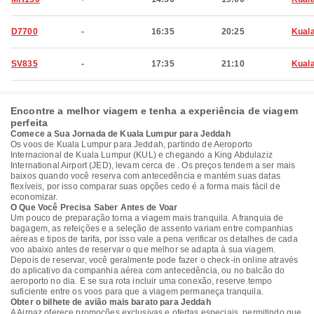
D7700
-
16:35
20:25
Kual
SV835
-
17:35
21:10
Kual
Encontre a melhor viagem e tenha a experiência de viagem
perfeita
Comece a Sua Jornada de Kuala Lumpur para Jeddah
Os voos de Kuala Lumpur para Jeddah, partindo de Aeroporto
Internacional de Kuala Lumpur (KUL) e chegando a King Abdulaziz
International Airport (JED), levam cerca de . Os preços tendem a ser mais
baixos quando você reserva com antecedência e mantém suas datas
flexíveis, por isso comparar suas opções cedo é a forma mais fácil de
economizar.
O Que Você Precisa Saber Antes de Voar
Um pouco de preparação torna a viagem mais tranquila. A franquia de
bagagem, as refeições e a seleção de assento variam entre companhias
aéreas e tipos de tarifa, por isso vale a pena verificar os detalhes de cada
voo abaixo antes de reservar o que melhor se adapta à sua viagem.
Depois de reservar, você geralmente pode fazer o check-in online através
do aplicativo da companhia aérea com antecedência, ou no balcão do
aeroporto no dia. E se sua rota incluir uma conexão, reserve tempo
suficiente entre os voos para que a viagem permaneça tranquila.
Obter o bilhete de avião mais barato para Jeddah
A Airpaz oferece promoções exclusivas e ofertas especiais, permitindo que