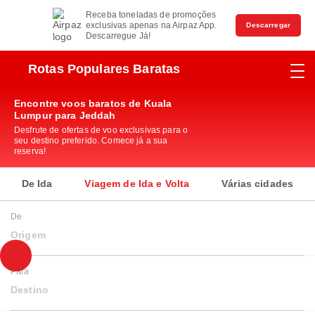
Receba toneladas de promoções
exclusivas apenas na Airpaz App.
Descarregar
Descarregue Já!
Rotas Populares Baratas
Encontre voos baratos de Kuala
Lumpur para Jeddah
Desfrute de ofertas de voo exclusivas para o
seu destino preferido. Comece já a sua
reserva!
De Ida
Viagem de Ida e Volta
Várias cidades
De
Origem
Para
Destino