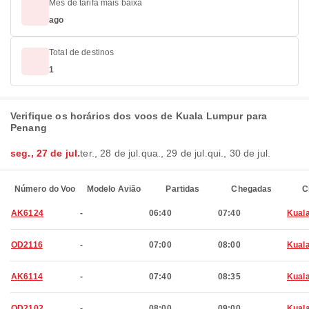
Mês de tarifa mais baixa
ago
Total de destinos
1
Verifique os horários dos voos de Kuala Lumpur para
Penang
seg., 27 de jul.
ter., 28 de jul.
qua., 29 de jul.
qui., 30 de jul.
Número do Voo
Modelo Avião
Partidas
Chegadas
C
AK6124
-
06:40
07:40
Kual
OD2116
-
07:00
08:00
Kual
AK6114
-
07:40
08:35
Kual
OD2102
-
08:00
09:00
Kual