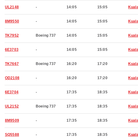
UL2148
-
14:05
15:05
Kual
8M9550
-
14:05
15:05
Kual
TK7952
Boeing 737
14:05
15:05
Kual
6E3703
-
14:05
15:05
Kual
TK7667
Boeing 737
16:20
17:20
Kual
OD2108
-
16:20
17:20
Kual
6E3704
-
17:35
18:35
Kual
UL2152
Boeing 737
17:35
18:35
Kual
8M9509
-
17:35
18:35
Kual
SQ5588
-
17:35
18:35
Kual