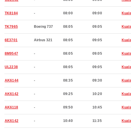
TK8184
-
08:00
09:00
Kual
TK7965
Boeing 737
08:05
09:05
Kual
6E3701
Airbus 321
08:05
09:05
Kual
8M9547
-
08:05
09:05
Kual
UL2238
-
08:05
09:05
Kual
AK6144
-
08:35
09:30
Kual
AK6142
-
09:25
10:20
Kual
AK6118
-
09:50
10:45
Kual
AK6142
-
10:40
11:35
Kual