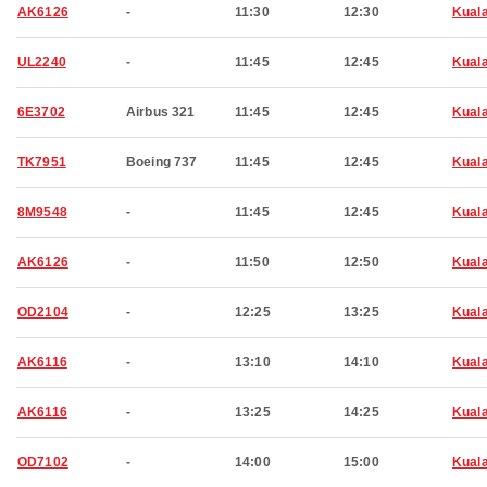
AK6126
-
11:30
12:30
Kual
UL2240
-
11:45
12:45
Kual
6E3702
Airbus 321
11:45
12:45
Kual
TK7951
Boeing 737
11:45
12:45
Kual
8M9548
-
11:45
12:45
Kual
AK6126
-
11:50
12:50
Kual
OD2104
-
12:25
13:25
Kual
AK6116
-
13:10
14:10
Kual
AK6116
-
13:25
14:25
Kual
OD7102
-
14:00
15:00
Kual