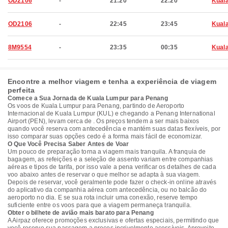
OD2106
-
21:20
22:20
Kual
OD2106
-
22:45
23:45
Kual
8M9554
-
23:35
00:35
Kual
Encontre a melhor viagem e tenha a experiência de viagem
perfeita
Comece a Sua Jornada de Kuala Lumpur para Penang
Os voos de Kuala Lumpur para Penang, partindo de Aeroporto
Internacional de Kuala Lumpur (KUL) e chegando a Penang International
Airport (PEN), levam cerca de . Os preços tendem a ser mais baixos
quando você reserva com antecedência e mantém suas datas flexíveis, por
isso comparar suas opções cedo é a forma mais fácil de economizar.
O Que Você Precisa Saber Antes de Voar
Um pouco de preparação torna a viagem mais tranquila. A franquia de
bagagem, as refeições e a seleção de assento variam entre companhias
aéreas e tipos de tarifa, por isso vale a pena verificar os detalhes de cada
voo abaixo antes de reservar o que melhor se adapta à sua viagem.
Depois de reservar, você geralmente pode fazer o check-in online através
do aplicativo da companhia aérea com antecedência, ou no balcão do
aeroporto no dia. E se sua rota incluir uma conexão, reserve tempo
suficiente entre os voos para que a viagem permaneça tranquila.
Obter o bilhete de avião mais barato para Penang
A Airpaz oferece promoções exclusivas e ofertas especiais, permitindo que