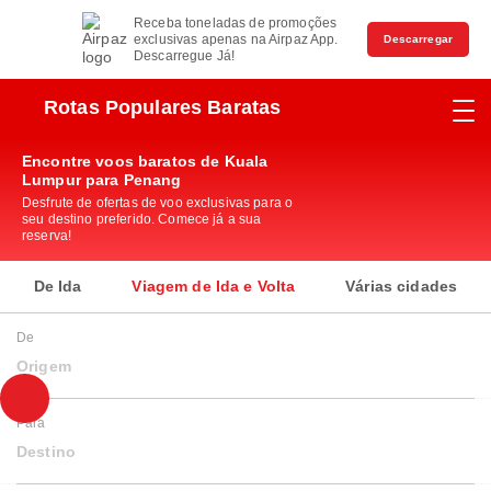
Receba toneladas de promoções
exclusivas apenas na Airpaz App.
Descarregar
Descarregue Já!
Rotas Populares Baratas
Encontre voos baratos de Kuala
Lumpur para Penang
Desfrute de ofertas de voo exclusivas para o
seu destino preferido. Comece já a sua
reserva!
De Ida
Viagem de Ida e Volta
Várias cidades
De
Origem
Para
Destino