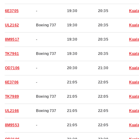
6E3705
-
19:30
20:35
Kual
UL2162
Boeing 737
19:30
20:35
Kual
8M9517
-
19:30
20:35
Kual
TK7961
Boeing 737
19:30
20:35
Kual
OD7106
-
20:30
21:30
Kual
6E3706
-
21:05
22:05
Kual
TK7989
Boeing 737
21:05
22:05
Kual
UL2166
Boeing 737
21:05
22:05
Kual
8M9553
-
21:05
22:05
Kual