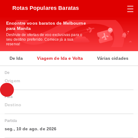
Rotas Populares Baratas
Encontre voos baratos de Melbourne
para Manila
Desfrute de ofertas de voo exclusivas para o
seu destino preferido. Comece já a sua
reserva!
De Ida
Viagem de Ida e Volta
Várias cidades
De
Origem
Para
Destino
Partida
seg., 10 de ago. de 2026