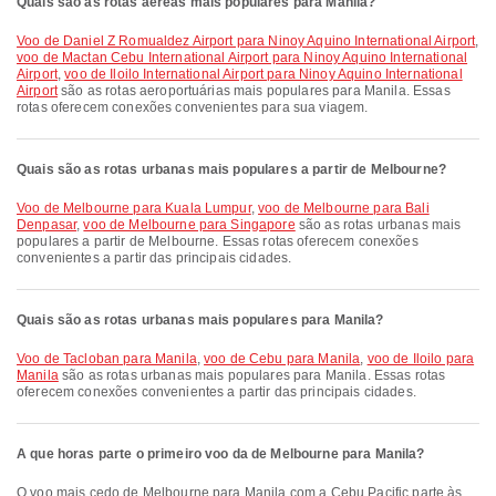
Quais são as rotas aéreas mais populares para Manila?
voo de Daniel Z Romualdez Airport para Ninoy Aquino International Airport
,
voo de Mactan Cebu International Airport para Ninoy Aquino International
Airport
,
voo de Iloilo International Airport para Ninoy Aquino International
Airport
são as rotas aeroportuárias mais populares para Manila. Essas
rotas oferecem conexões convenientes para sua viagem.
Quais são as rotas urbanas mais populares a partir de Melbourne?
voo de Melbourne para Kuala Lumpur
,
voo de Melbourne para Bali
Denpasar
,
voo de Melbourne para Singapore
são as rotas urbanas mais
populares a partir de Melbourne. Essas rotas oferecem conexões
convenientes a partir das principais cidades.
Quais são as rotas urbanas mais populares para Manila?
voo de Tacloban para Manila
,
voo de Cebu para Manila
,
voo de Iloilo para
Manila
são as rotas urbanas mais populares para Manila. Essas rotas
oferecem conexões convenientes a partir das principais cidades.
A que horas parte o primeiro voo da de Melbourne para Manila?
O voo mais cedo de Melbourne para Manila com a Cebu Pacific parte às