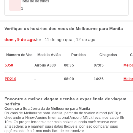
Total de destinos
1
Verifique os horários dos voos de Melbourne para Manila
dom., 9 de ago.
ter., 11 de ago.
qua., 12 de ago.
Número do Voo
Modelo Avião
Partidas
Chegadas
C
5J50
Airbus A330
00:35
07:05
Melb
PR210
-
08:00
14:25
Melb
Encontre a melhor viagem e tenha a experiência de viagem
perfeita
Comece a Sua Jornada de Melbourne para Manila
Os voos de Melbourne para Manila, partindo de Avalon Airport (MEB) e
chegando a Ninoy Aquino International Airport (MNL), levam cerca de 8h
10m. Os preços tendem a ser mais baixos quando você reserva com
antecedência e mantém suas datas flexíveis, por isso comparar suas
opções cedo é a forma mais fácil de economizar.