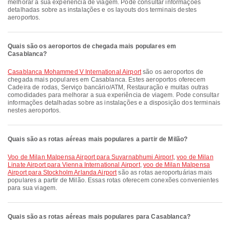
melhorar a sua experiência de viagem. Pode consultar informações
detalhadas sobre as instalações e os layouts dos terminais destes
aeroportos.
Quais são os aeroportos de chegada mais populares em
Casablanca?
Casablanca Mohammed V International Airport
são os aeroportos de
chegada mais populares em Casablanca. Estes aeroportos oferecem
Cadeira de rodas, Serviço bancário/ATM, Restauração e muitas outras
comodidades para melhorar a sua experiência de viagem. Pode consultar
informações detalhadas sobre as instalações e a disposição dos terminais
nestes aeroportos.
Quais são as rotas aéreas mais populares a partir de Milão?
voo de Milan Malpensa Airport para Suvarnabhumi Airport
,
voo de Milan
Linate Airport para Vienna International Airport
,
voo de Milan Malpensa
Airport para Stockholm Arlanda Airport
são as rotas aeroportuárias mais
populares a partir de Milão. Essas rotas oferecem conexões convenientes
para sua viagem.
Quais são as rotas aéreas mais populares para Casablanca?