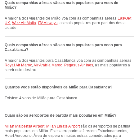
Quais companhias aéreas são as mais populares para voos de
Milão?
A maioria dos viajantes de Milão voa com as companhias aéreas
EasyJet
UK
,
Wizz Air Malta
,
ITA Airways
, as mais populares para partidas desta
cidade.
Quais companhias aéreas são as mais populares para voos para
Casablanca?
A maioria dos viajantes para Casablanca voa com as companhias aéreas
Royal Air Maroc
,
Air Arabia Maroc
,
Pegasus Airlines
, as mais populares a
servir este destino.
Quantos voos estão disponíveis de Milão para Casablanca?
Existem 4 voos de Milão para Casablanca.
Quais são os aeroportos de partida mais populares em Milão?
Milan Malpensa Airport
,
Milan Linate Airport
são os aeroportos de partida
mais populares em Milão. Estes aeroportos oferecem Estacionamentos,
Hotel Aeroporto, Área de espera e muitas outras comodidades para