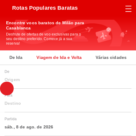
Rotas Populares Baratas
Encontre voos baratos de Milão para
Casablanca
Desfrute de ofertas de voo exclusivas para o
seu destino preferido. Comece já a sua
reserva!
De Ida
Viagem de Ida e Volta
Várias cidades
De
Origem
Para
Destino
Partida
sáb., 8 de ago. de 2026