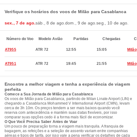
Verifique os horários dos voos de Milão para Casablanca
sex., 7 de ago.
sáb., 8 de ago.
dom., 9 de ago.
seg., 10 de ago.
Número do Voo
Modelo Avião
Partidas
Chegadas
C
AT955
ATR 72
12:55
15:05
Milão
AT951
ATR 72
19:45
21:55
Milão
Encontre a melhor viagem e tenha a experiência de viagem
perfeita
Comece a Sua Jornada de Milão para Casablanca
Os voos de Milão para Casablanca, partindo de Milan Linate Airport (LIN) e
chegando a Casablanca Mohammed V International Airport (CMN), levam
cerca de 3h 10m. Os preços tendem a ser mais baixos quando você
reserva com antecedência e mantém suas datas flexíveis, por isso
comparar suas opções cedo é a forma mais fácil de economizar.
O Que Você Precisa Saber Antes de Voar
Um pouco de preparação torna a viagem mais tranquila. A franquia de
bagagem, as refeições e a seleção de assento variam entre companhias
aéreas e tipos de tarifa, por isso vale a pena verificar os detalhes de cada