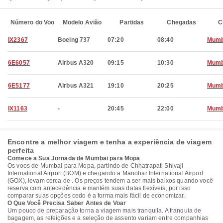
Número do Voo
Modelo Avião
Partidas
Chegadas
C
IX2367
Boeing 737
07:20
08:40
Mumb
6E6057
Airbus A320
09:15
10:30
Mumb
6E5177
Airbus A321
19:10
20:25
Mumb
IX1163
-
20:45
22:00
Mumb
Encontre a melhor viagem e tenha a experiência de viagem
perfeita
Comece a Sua Jornada de Mumbai para Mopa
Os voos de Mumbai para Mopa, partindo de Chhatrapati Shivaji
International Airport (BOM) e chegando a Manohar International Airport
(GOX), levam cerca de . Os preços tendem a ser mais baixos quando você
reserva com antecedência e mantém suas datas flexíveis, por isso
comparar suas opções cedo é a forma mais fácil de economizar.
O Que Você Precisa Saber Antes de Voar
Um pouco de preparação torna a viagem mais tranquila. A franquia de
bagagem, as refeições e a seleção de assento variam entre companhias