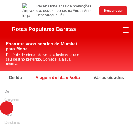
Receba toneladas de promoções
exclusivas apenas na Airpaz App.
Descarregar
Descarregue Já!
Rotas Populares Baratas
Encontre voos baratos de Mumbai
para Mopa
Desfrute de ofertas de voo exclusivas para o
seu destino preferido. Comece já a sua
reserva!
De Ida
Viagem de Ida e Volta
Várias cidades
De
Origem
Para
Destino