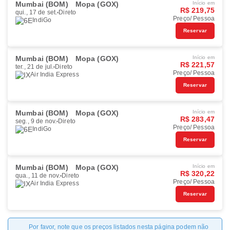
Mumbai (BOM)
Mopa (GOX)
Início em
R$ 219,75
qui., 17 de set.
Direto
Preço/ Pessoa
IndiGo
Reservar
Mumbai (BOM)
Mopa (GOX)
Início em
R$ 221,57
ter., 21 de jul.
Direto
Preço/ Pessoa
Air India Express
Reservar
Mumbai (BOM)
Mopa (GOX)
Início em
R$ 283,47
seg., 9 de nov.
Direto
Preço/ Pessoa
IndiGo
Reservar
Mumbai (BOM)
Mopa (GOX)
Início em
R$ 320,22
qua., 11 de nov.
Direto
Preço/ Pessoa
Air India Express
Reservar
Por favor, note que os preços listados nesta página podem não