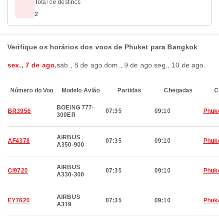
Total de destinos
2
Verifique os horários dos voos de Phuket para Bangkok
sex., 7 de ago.
sáb., 8 de ago.
dom., 9 de ago.
seg., 10 de ago.
Número do Voo
Modelo Avião
Partidas
Chegadas
C
BOEING 777-
BR3956
07:35
09:10
Phuk
300ER
AIRBUS
AF4378
07:35
09:10
Phuk
A350-900
AIRBUS
CI9720
07:35
09:10
Phuk
A330-300
AIRBUS
EY7620
07:35
09:10
Phuk
A319