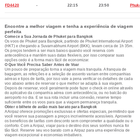
FD4420
-
22:15
23:50
Phuk
Encontre a melhor viagem e tenha a experiência de viagem
perfeita
Comece a Sua Jornada de Phuket para Bangkok
Os voos de Phuket para Bangkok, partindo de Phuket International Airport
(HKT) e chegando a Suvarnabhumi Airport (BKK), levam cerca de 1h 35m.
Os preços tendem a ser mais baixos quando você reserva com
antecedência e mantém suas datas flexíveis, por isso comparar suas
opções cedo é a forma mais fácil de economizar.
O Que Você Precisa Saber Antes de Voar
Um pouco de preparação torna a viagem mais tranquila. A franquia de
bagagem, as refeições e a seleção de assento variam entre companhias
aéreas e tipos de tarifa, por isso vale a pena verificar os detalhes de cada
voo abaixo antes de reservar o que melhor se adapta à sua viagem.
Depois de reservar, você geralmente pode fazer o check-in online através
do aplicativo da companhia aérea com antecedência, ou no balcão do
aeroporto no dia. E se sua rota incluir uma conexão, reserve tempo
suficiente entre os voos para que a viagem permaneça tranquila.
Obter o bilhete de avião mais barato para Bangkok
A Airpaz oferece promoções exclusivas e ofertas especiais, permitindo que
você reserve sua passagem a preços incrivelmente acessíveis. Aproveite
os benefícios de tarifas com desconto sem comprometer a qualidade ou o
conforto. Com a Airpaz, viajar para o destino dos seus sonhos nunca foi
tão fácil. Reserve seu voo barato com a Airpaz para uma experiência de
viagem excepcional e economias imbatíveis.