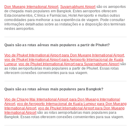
Don Mueang International Airport
,
Suvarnabhumi Airport
são os aeroportos
de chegada mais populares em Bangkok. Estes aeroportos oferecem
Estacionamentos, Clínica e Farmácias, Hotel Aeroporto e muitas outras
comodidades para melhorar a sua experiência de viagem. Pode consultar
informações detalhadas sobre as instalações e a disposição dos terminais
nestes aeroportos.
Quais são as rotas aéreas mais populares a partir de Phuket?
voo de Phuket International Airport para Don Mueang International Airport
,
voo de Phuket International Airport para Aeroporto Internacional de Kuala
Lumpur
,
voo de Phuket International Airport para Suvarnabhumi Airport
são
as rotas aeroportuárias mais populares a partir de Phuket. Essas rotas
oferecem conexões convenientes para sua viagem.
Quais são as rotas aéreas mais populares para Bangkok?
voo de Chiang Mai International Airport para Don Mueang International
Airport
,
voo de Aeroporto Internacional de Kuala Lumpur para Don Mueang
International Airport
,
voo de Phuket International Airport para Don Mueang
International Airport
são as rotas aeroportuárias mais populares para
Bangkok. Essas rotas oferecem conexões convenientes para sua viagem.