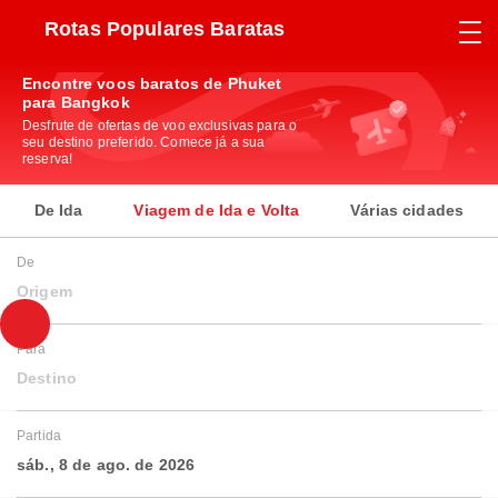
Rotas Populares Baratas
Encontre voos baratos de Phuket
para Bangkok
Desfrute de ofertas de voo exclusivas para o
seu destino preferido. Comece já a sua
reserva!
De Ida
Viagem de Ida e Volta
Várias cidades
De
Origem
Para
Destino
Partida
sáb., 8 de ago. de 2026