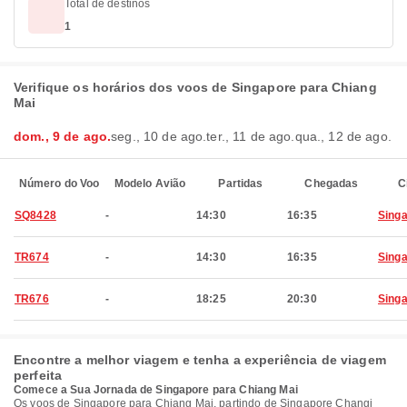
Total de destinos
1
Verifique os horários dos voos de Singapore para Chiang
Mai
dom., 9 de ago.
seg., 10 de ago.
ter., 11 de ago.
qua., 12 de ago.
Número do Voo
Modelo Avião
Partidas
Chegadas
C
SQ8428
-
14:30
16:35
Sing
TR674
-
14:30
16:35
Sing
TR676
-
18:25
20:30
Sing
Encontre a melhor viagem e tenha a experiência de viagem
perfeita
Comece a Sua Jornada de Singapore para Chiang Mai
Os voos de Singapore para Chiang Mai, partindo de Singapore Changi