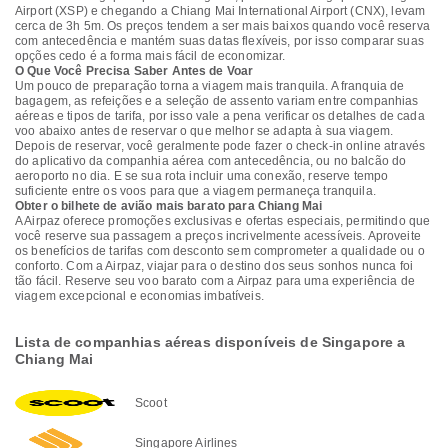
Airport (XSP) e chegando a Chiang Mai International Airport (CNX), levam
cerca de 3h 5m. Os preços tendem a ser mais baixos quando você reserva
com antecedência e mantém suas datas flexíveis, por isso comparar suas
opções cedo é a forma mais fácil de economizar.
O Que Você Precisa Saber Antes de Voar
Um pouco de preparação torna a viagem mais tranquila. A franquia de
bagagem, as refeições e a seleção de assento variam entre companhias
aéreas e tipos de tarifa, por isso vale a pena verificar os detalhes de cada
voo abaixo antes de reservar o que melhor se adapta à sua viagem.
Depois de reservar, você geralmente pode fazer o check-in online através
do aplicativo da companhia aérea com antecedência, ou no balcão do
aeroporto no dia. E se sua rota incluir uma conexão, reserve tempo
suficiente entre os voos para que a viagem permaneça tranquila.
Obter o bilhete de avião mais barato para Chiang Mai
A Airpaz oferece promoções exclusivas e ofertas especiais, permitindo que
você reserve sua passagem a preços incrivelmente acessíveis. Aproveite
os benefícios de tarifas com desconto sem comprometer a qualidade ou o
conforto. Com a Airpaz, viajar para o destino dos seus sonhos nunca foi
tão fácil. Reserve seu voo barato com a Airpaz para uma experiência de
viagem excepcional e economias imbatíveis.
Lista de companhias aéreas disponíveis de Singapore a
Chiang Mai
Scoot
Singapore Airlines