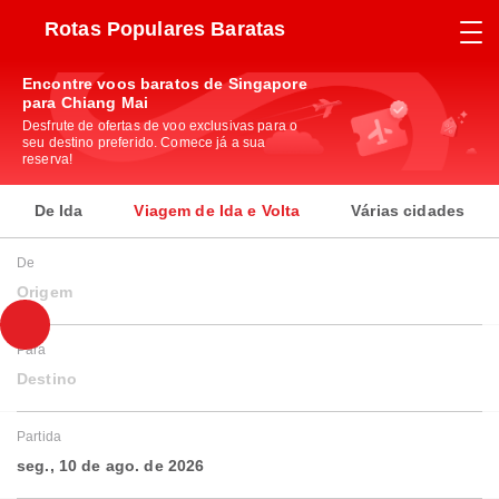
Rotas Populares Baratas
Encontre voos baratos de Singapore
para Chiang Mai
Desfrute de ofertas de voo exclusivas para o
seu destino preferido. Comece já a sua
reserva!
De Ida
Viagem de Ida e Volta
Várias cidades
De
Origem
Para
Destino
Partida
seg., 10 de ago. de 2026