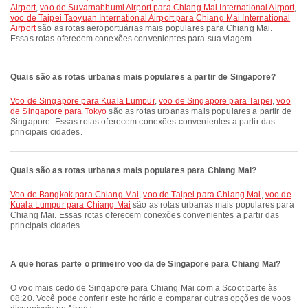
Airport
,
voo de Suvarnabhumi Airport para Chiang Mai International Airport
,
voo de Taipei Taoyuan International Airport para Chiang Mai International
Airport
são as rotas aeroportuárias mais populares para Chiang Mai.
Essas rotas oferecem conexões convenientes para sua viagem.
Quais são as rotas urbanas mais populares a partir de Singapore?
voo de Singapore para Kuala Lumpur
,
voo de Singapore para Taipei
,
voo
de Singapore para Tokyo
são as rotas urbanas mais populares a partir de
Singapore. Essas rotas oferecem conexões convenientes a partir das
principais cidades.
Quais são as rotas urbanas mais populares para Chiang Mai?
voo de Bangkok para Chiang Mai
,
voo de Taipei para Chiang Mai
,
voo de
Kuala Lumpur para Chiang Mai
são as rotas urbanas mais populares para
Chiang Mai. Essas rotas oferecem conexões convenientes a partir das
principais cidades.
A que horas parte o primeiro voo da de Singapore para Chiang Mai?
O voo mais cedo de Singapore para Chiang Mai com a Scoot parte às
08:20. Você pode conferir este horário e comparar outras opções de voos