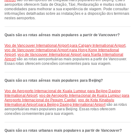
Airport
são os aeroportos de chegada mais populares em Beijing. Estes
aeroportos oferecem Sala de Oração, Táxi, Restauração e muitas outras
comodidades para melhorar a sua experiência de viagem. Pode consultar
informações detalhadas sobre as instalações e a disposição dos terminais
nestes aeroportos.
Quais são as rotas aéreas mais populares a partir de Vancouver?
voo de Vancouver International Airport para Calgary International Airport
,
voo de Vancouver International Airport para Hong Kong International
Airport
,
voo de Vancouver International Airport para Narita International
Airport
são as rotas aeroportuárias mais populares a partir de Vancouver.
Essas rotas oferecem conexões convenientes para sua viagem.
Quais são as rotas aéreas mais populares para Beijing?
voo de Aeroporto Internacional de Kuala Lumpur para Beijing Daxing
International Airport
,
voo de Aeroporto Internacional de Kuala Lumpur para
Aeroporto Internacional de Pequim Capital
,
voo de Kota Kinabalu
International Airport para Beijing Daxing International Airport
são as rotas
aeroportuárias mais populares para Beijing. Essas rotas oferecem
conexões convenientes para sua viagem.
Quais são as rotas urbanas mais populares a partir de Vancouver?