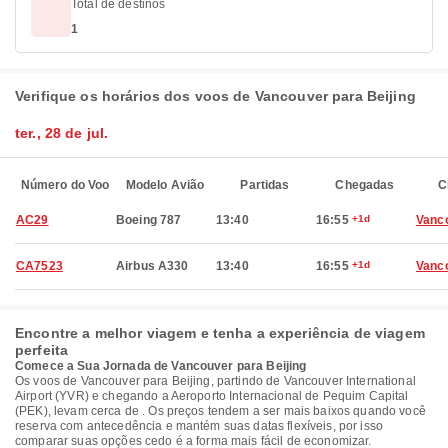
Total de destinos
1
Verifique os horários dos voos de Vancouver para Beijing
ter., 28 de jul.
Número do Voo
Modelo Avião
Partidas
Chegadas
C
AC29
Boeing 787
13:40
16:55
+1d
Vanc
CA7523
Airbus A330
13:40
16:55
+1d
Vanc
Encontre a melhor viagem e tenha a experiência de viagem
perfeita
Comece a Sua Jornada de Vancouver para Beijing
Os voos de Vancouver para Beijing, partindo de Vancouver International
Airport (YVR) e chegando a Aeroporto Internacional de Pequim Capital
(PEK), levam cerca de . Os preços tendem a ser mais baixos quando você
reserva com antecedência e mantém suas datas flexíveis, por isso
comparar suas opções cedo é a forma mais fácil de economizar.