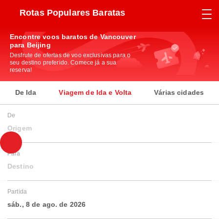
Rotas Populares Baratas
Encontre voos baratos de Vancouver
para Beijing
Desfrute de ofertas de voo exclusivas para o
seu destino preferido. Comece já a sua
reserva!
De Ida
Viagem de Ida e Volta
Várias cidades
De
Origem
Para
Destino
Partida
sáb., 8 de ago. de 2026