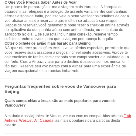
O Que Você Precisa Saber Antes de Voar
Um pouco de preparação torna a viagem mais tranquila. A franquia de
bagagem, as refeições e a seleção de assento variam entre companhias
aéreas e tipos de tarifa, por isso vale a pena verificar os detalhes de cada
voo abaixo antes de reservar o que melhor se adapta à sua viagem.
Depois de reservar, você geralmente pode fazer o check-in online através
do aplicativo da companhia aérea com antecedência, ou no balcão do
aeroporto no dia. E se sua rota incluir uma conexão, reserve tempo
suficiente entre os voos para que a viagem permaneça tranquila.
Obter o bilhete de avião mais barato para Beijing
A Airpaz oferece promoções exclusivas e ofertas especiais, permitindo que
você reserve sua passagem a preços incrivelmente acessíveis. Aproveite
os benefícios de tarifas com desconto sem comprometer a qualidade ou o
conforto. Com a Airpaz, viajar para o destino dos seus sonhos nunca foi
tão fácil. Reserve seu voo barato com a Airpaz para uma experiência de
viagem excepcional e economias imbatíveis.
Perguntas frequentes sobre voos de Vancouver para
Beijing
Quais companhias aéreas são as mais populares para voos de
Vancouver?
A maioria dos viajantes de Vancouver voa com as companhias aéreas
Flair
Airlines
,
WestJet
,
Air Canada
, as mais populares para partidas desta
cidade.