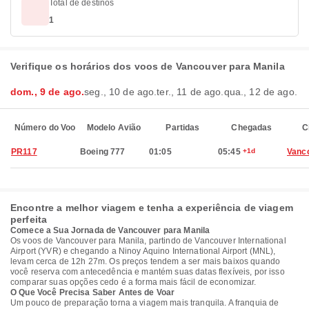
Total de destinos
1
Verifique os horários dos voos de Vancouver para Manila
dom., 9 de ago.
seg., 10 de ago.
ter., 11 de ago.
qua., 12 de ago.
Número do Voo
Modelo Avião
Partidas
Chegadas
C
PR117
Boeing 777
01:05
05:45
+1d
Vanc
Encontre a melhor viagem e tenha a experiência de viagem
perfeita
Comece a Sua Jornada de Vancouver para Manila
Os voos de Vancouver para Manila, partindo de Vancouver International
Airport (YVR) e chegando a Ninoy Aquino International Airport (MNL),
levam cerca de 12h 27m. Os preços tendem a ser mais baixos quando
você reserva com antecedência e mantém suas datas flexíveis, por isso
comparar suas opções cedo é a forma mais fácil de economizar.
O Que Você Precisa Saber Antes de Voar
Um pouco de preparação torna a viagem mais tranquila. A franquia de