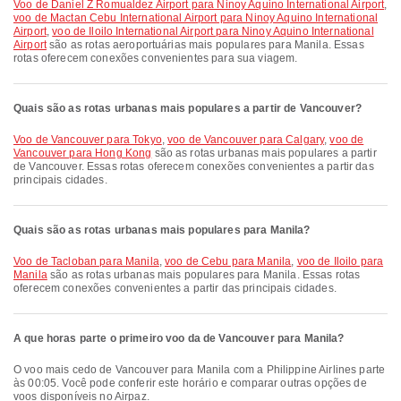
voo de Daniel Z Romualdez Airport para Ninoy Aquino International Airport
,
voo de Mactan Cebu International Airport para Ninoy Aquino International
Airport
,
voo de Iloilo International Airport para Ninoy Aquino International
Airport
são as rotas aeroportuárias mais populares para Manila. Essas
rotas oferecem conexões convenientes para sua viagem.
Quais são as rotas urbanas mais populares a partir de Vancouver?
voo de Vancouver para Tokyo
,
voo de Vancouver para Calgary
,
voo de
Vancouver para Hong Kong
são as rotas urbanas mais populares a partir
de Vancouver. Essas rotas oferecem conexões convenientes a partir das
principais cidades.
Quais são as rotas urbanas mais populares para Manila?
voo de Tacloban para Manila
,
voo de Cebu para Manila
,
voo de Iloilo para
Manila
são as rotas urbanas mais populares para Manila. Essas rotas
oferecem conexões convenientes a partir das principais cidades.
A que horas parte o primeiro voo da de Vancouver para Manila?
O voo mais cedo de Vancouver para Manila com a Philippine Airlines parte
às 00:05. Você pode conferir este horário e comparar outras opções de
voos disponíveis no Airpaz.