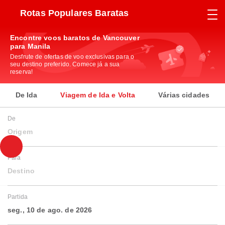
Rotas Populares Baratas
Encontre voos baratos de Vancouver
para Manila
Desfrute de ofertas de voo exclusivas para o
seu destino preferido. Comece já a sua
reserva!
De Ida
Viagem de Ida e Volta
Várias cidades
De
Origem
Para
Destino
Partida
seg., 10 de ago. de 2026