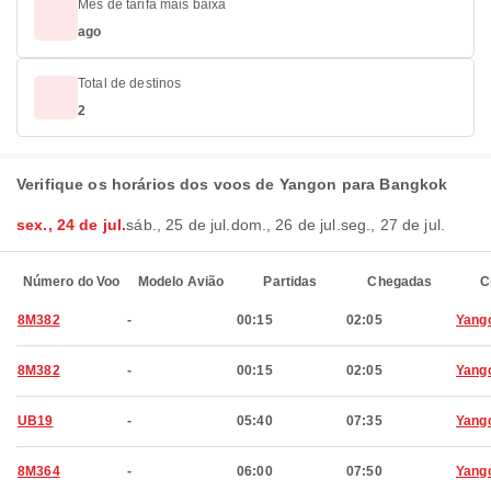
Mês de tarifa mais baixa
ago
Total de destinos
2
Verifique os horários dos voos de Yangon para Bangkok
sex., 24 de jul.
sáb., 25 de jul.
dom., 26 de jul.
seg., 27 de jul.
Número do Voo
Modelo Avião
Partidas
Chegadas
C
8M382
-
00:15
02:05
Yang
8M382
-
00:15
02:05
Yang
UB19
-
05:40
07:35
Yang
8M364
-
06:00
07:50
Yang