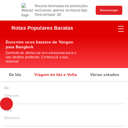
Receba toneladas de promoções
exclusivas apenas na Airpaz App.
Descarregar
Descarregue Já!
Rotas Populares Baratas
Encontre voos baratos de Yangon
para Bangkok
Desfrute de ofertas de voo exclusivas para o
seu destino preferido. Comece já a sua
reserva!
De Ida
Viagem de Ida e Volta
Várias cidades
De
Origem
Para
Destino