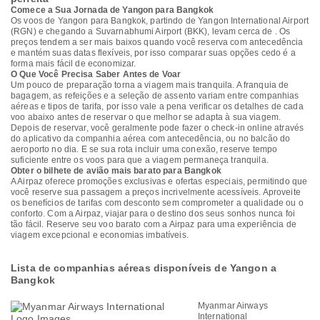
Comece a Sua Jornada de Yangon para Bangkok
Os voos de Yangon para Bangkok, partindo de Yangon International Airport
(RGN) e chegando a Suvarnabhumi Airport (BKK), levam cerca de . Os
preços tendem a ser mais baixos quando você reserva com antecedência
e mantém suas datas flexíveis, por isso comparar suas opções cedo é a
forma mais fácil de economizar.
O Que Você Precisa Saber Antes de Voar
Um pouco de preparação torna a viagem mais tranquila. A franquia de
bagagem, as refeições e a seleção de assento variam entre companhias
aéreas e tipos de tarifa, por isso vale a pena verificar os detalhes de cada
voo abaixo antes de reservar o que melhor se adapta à sua viagem.
Depois de reservar, você geralmente pode fazer o check-in online através
do aplicativo da companhia aérea com antecedência, ou no balcão do
aeroporto no dia. E se sua rota incluir uma conexão, reserve tempo
suficiente entre os voos para que a viagem permaneça tranquila.
Obter o bilhete de avião mais barato para Bangkok
A Airpaz oferece promoções exclusivas e ofertas especiais, permitindo que
você reserve sua passagem a preços incrivelmente acessíveis. Aproveite
os benefícios de tarifas com desconto sem comprometer a qualidade ou o
conforto. Com a Airpaz, viajar para o destino dos seus sonhos nunca foi
tão fácil. Reserve seu voo barato com a Airpaz para uma experiência de
viagem excepcional e economias imbatíveis.
Lista de companhias aéreas disponíveis de Yangon a
Bangkok
Myanmar Airways
International