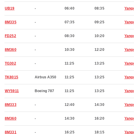
UB19
-
06:40
08:35
Yang
8M335
-
07:35
09:25
Yang
FD252
-
08:30
10:20
Yang
8M360
-
10:30
12:20
Yang
TG302
-
11:25
13:25
Yang
TK8015
Airbus A350
11:25
13:25
Yang
WY5911
Boeing 787
11:25
13:25
Yang
8M333
-
12:40
14:30
Yang
8M360
-
14:30
16:20
Yang
8M331
-
16:25
18:15
Yang