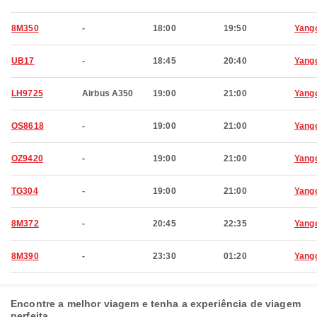
8M350
-
18:00
19:50
Yang
UB17
-
18:45
20:40
Yang
LH9725
Airbus A350
19:00
21:00
Yang
OS8618
-
19:00
21:00
Yang
OZ9420
-
19:00
21:00
Yang
TG304
-
19:00
21:00
Yang
8M372
-
20:45
22:35
Yang
8M390
-
23:30
01:20
Yang
Encontre a melhor viagem e tenha a experiência de viagem
perfeita