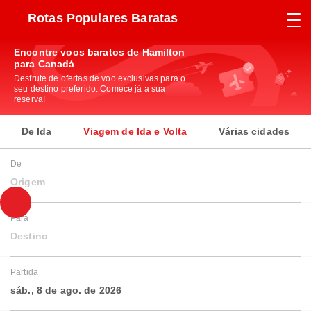
Rotas Populares Baratas
Encontre voos baratos de Hamilton
para Canadá
Desfrute de ofertas de voo exclusivas para o
seu destino preferido. Comece já a sua
reserva!
De Ida
Viagem de Ida e Volta
Várias cidades
De
Origem
Para
Destino
Partida
sáb., 8 de ago. de 2026