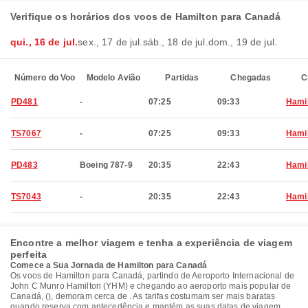
Verifique os horários dos voos de Hamilton para Canadá
qui., 16 de jul.
sex., 17 de jul.
sáb., 18 de jul.
dom., 19 de jul.
Número do Voo
Modelo Avião
Partidas
Chegadas
C
PD481
-
07:25
09:33
Hami
TS7067
-
07:25
09:33
Hami
PD483
Boeing 787-9
20:35
22:43
Hami
TS7043
-
20:35
22:43
Hami
Encontre a melhor viagem e tenha a experiência de viagem
perfeita
Comece a Sua Jornada de Hamilton para Canadá
Os voos de Hamilton para Canadá, partindo de Aeroporto Internacional de
John C Munro Hamilton (YHM) e chegando ao aeroporto mais popular de
Canadá, (), demoram cerca de . As tarifas costumam ser mais baratas
quando reserva com antecedência e mantém as suas datas de viagem