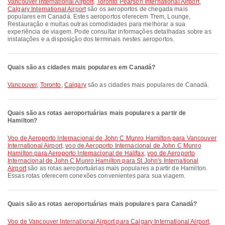
Vancouver International Airport
,
Toronto Pearson International Airport
,
Calgary International Airport
são os aeroportos de chegada mais
populares em Canadá. Estes aeroportos oferecem Trem, Lounge,
Restauração e muitas outras comodidades para melhorar a sua
experiência de viagem. Pode consultar informações detalhadas sobre as
instalações e a disposição dos terminais nestes aeroportos.
Quais são as cidades mais populares em Canadá?
Vancouver
,
Toronto
,
Calgary
são as cidades mais populares de Canadá.
Quais são as rotas aeroportuárias mais populares a partir de
Hamilton?
voo de Aeroporto Internacional de John C Munro Hamilton para Vancouver
International Airport
,
voo de Aeroporto Internacional de John C Munro
Hamilton para Aeroporto Internacional de Halifax
,
voo de Aeroporto
Internacional de John C Munro Hamilton para St John's International
Airport
são as rotas aeroportuárias mais populares a partir de Hamilton.
Essas rotas oferecem conexões convenientes para sua viagem.
Quais são as rotas aeroportuárias mais populares para Canadá?
voo de Vancouver International Airport para Calgary International Airport
,