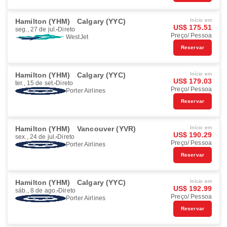
Hamilton (YHM)
Calgary (YYC)
Início em
US$ 175.51
seg., 27 de jul.
Direto
Preço/ Pessoa
WestJet
Reservar
Hamilton (YHM)
Calgary (YYC)
Início em
US$ 179.03
ter., 15 de set.
Direto
Preço/ Pessoa
Porter Airlines
Reservar
Hamilton (YHM)
Vancouver (YVR)
Início em
US$ 190.29
sex., 24 de jul.
Direto
Preço/ Pessoa
Porter Airlines
Reservar
Hamilton (YHM)
Calgary (YYC)
Início em
US$ 192.99
sáb., 8 de ago.
Direto
Preço/ Pessoa
Porter Airlines
Reservar