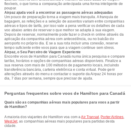
flexíveis, o que torna a comparação antecipada uma forma inteligente de
poupar.
Airpaz ajuda você a encontrar as passagens aéreas adequadas
Um pouco de preparação torna a viagem mais tranquila. A franquia de
bagagem, as refeições e a seleção de assentos variam entre companhias
aéreas e tipos de tarifa, por isso vale a pena verificar os detalhes de cada
voo abaixo antes de reservar o que melhor se adapta à sua viagem.
Depois de reservar, normalmente pode fazer o check-in online através da
aplicação da companhia aérea com antecedência, ou no balcão do
aeroporto no próprio dia. E se a sua rota incluir uma conexão, reserve
tempo suficiente entre voos para que a viagem continue sem stress.
Airpaz, o Seu Parceiro de Viagem Experiente
Encontre voos de Hamilton para Canadá numa única pesquisa e compare
tarifas, horários e opções de companhias aéreas disponíveis. Finalize a
sua reserva com mais de 100 métodos de pagamento locais, incluindo
transferência bancária, carteira eletrônica e conta virtual. Pode gerir
alterações através do menu e contactar o suporte da Airpaz 24 horas por
dia, 7 dias por semana, sempre que precisar de ajuda.
Perguntas frequentes sobre voos de Hamilton para Canadá
Quais são as companhias aéreas mais populares para voos a partir
de Hamilton?
A maioria dos viajantes de Hamilton voa com a
Air Transat
,
Porter Airlines
,
WestJet
, as companhias aéreas mais populares para partidas desta
cidade.